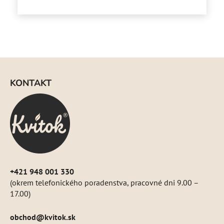
Z
á
KONTAKT
p
ä
t
i
e
+421 948 001 330
(okrem telefonického poradenstva, pracovné dni 9.00 –
17.00)
obchod
@
kvitok.sk