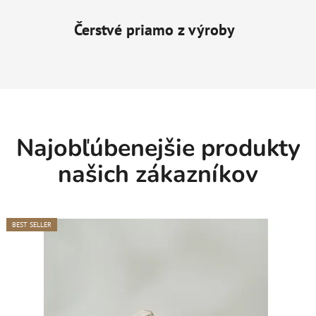
Čerstvé priamo z výroby
Najobľúbenejšie produkty
našich zákazníkov
BEST SELLER
BEST SELLER
BEST SELLER
BEST SELLER
BEST SELLER