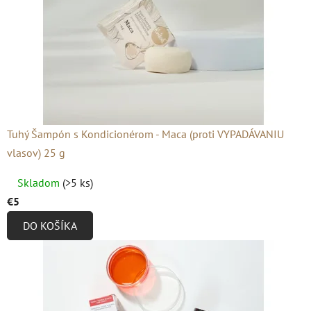
Tuhý Šampón s Kondicionérom - Maca (proti VYPADÁVANIU
vlasov) 25 g
Priemerné
Skladom
(>5 ks)
hodnotenie
€5
produktu
DO KOŠÍKA
je
4,9
z
5
hviezdičiek.