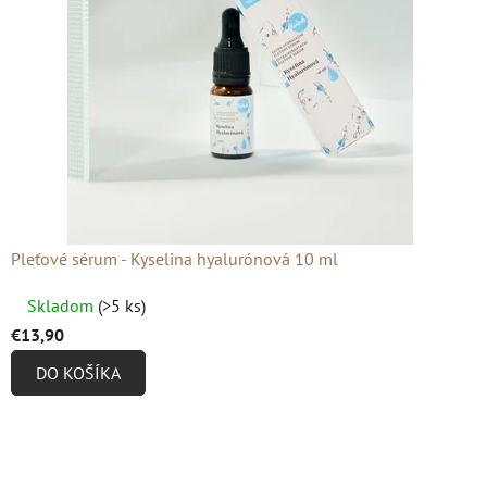
Pleťové sérum - Kyselina hyalurónová 10 ml
Priemerné
Skladom
(>5 ks)
hodnotenie
€13,90
produktu
DO KOŠÍKA
je
4,9
z
5