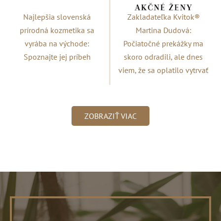
Najlepšia slovenská
Zakladateľka Kvitok®
prírodná kozmetika sa
Martina Dudová:
vyrába na východe:
Počiatočné prekážky ma
Spoznajte jej príbeh
skoro odradili, ale dnes
viem, že sa oplatilo vytrvať
ZOBRAZIŤ VIAC