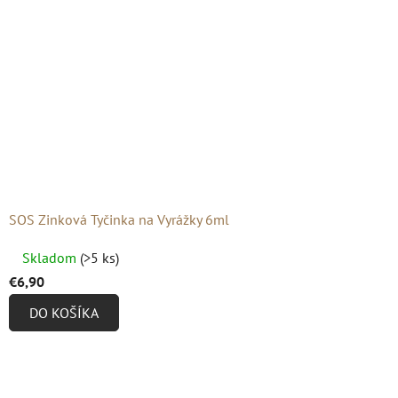
hviezdičiek.
SOS Zinková Tyčinka na Vyrážky 6ml
Priemerné
Skladom
(>5 ks)
hodnotenie
€6,90
produktu
DO KOŠÍKA
je
4,8
z
5