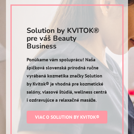
Solution by KVITOK®
pre váš Beauty
Business
Ponúkame vám spoluprácu! Naša
špičková slovenská prírodná ručne
vyrábaná kozmetika značky Solution
by Kvitok® je vhodná pre kozmetické
salóny, vlasové štúdiá, wellness centrá
i ozdravujúce a relaxačné masáže.
VIAC O SOLUTION BY KVITOK®