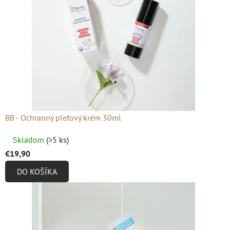
BB - Ochranný pleťový krém 30ml
Priemerné
Skladom
(>5 ks)
hodnotenie
€19,90
produktu
DO KOŠÍKA
je
4,9
z
5
hviezdičiek.