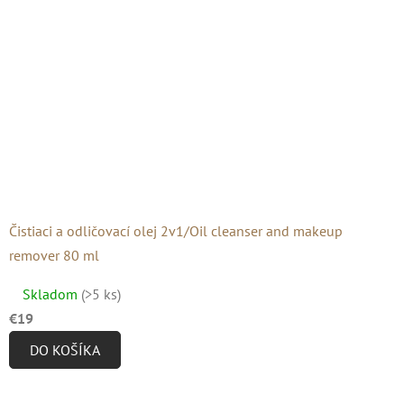
hviezdičiek.
Čistiaci a odličovací olej 2v1/Oil cleanser and makeup
remover 80 ml
Priemerné
Skladom
(>5 ks)
hodnotenie
€19
produktu
DO KOŠÍKA
je
5,0
z