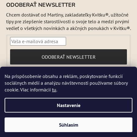
ODOBERAŤ NEWSLETTER
Chcem dostávať od Martiny, zakladateľky Kvitku®, užitočné
tipy pre zlepšenie starostlivosti o svoje telo a medzi prvými
vedieť o všetkých novinkách a akčných ponukách v Kvitku®.
PRIHLÁSIŤ
ODOBERAŤ NEWSLETTER
SA
Vložením e-mailu súhlasíte s
Na prispôsobenie obsahu a reklám, poskytovanie funkcií
podmienkami ochrany osobných údajov
sociálnych médií a analýzu návštevnosti používame súbory
DŇA 5 a 6 AUGUSTA NEBUDEME ODOSIELAŤ ŽIADNE ZÁSIELKY. ☀️
cookie. Viac informácií
tu
.
Letná prevádzka: Počas horúcich dní chránime kvalitu našich výrobkov,
preto sa môže dodanie mierne predĺžiť. V piatky zásielky neodosielame.
Pri extrémnych horúčavách môžeme odoslanie dočasne pozastaviť.
Nastavenie
Niektoré produkty sú počas leta dočasne nedostupné, pretože by sa
mohli pri preprave poškodiť. 📦 Prosíme, zásielku si vyzdvihnite čo
najskôr a nevoľte vonkajšie boxy vystavené slnku. Reklamácie
Vytvoril Shoptet
poškodenia teplom po doručení nebude možné uznať. Ďakujeme za
Súhlasím
Copyright 2026
Kvitok
. Všetky práva vyhradené.
Upraviť
pochopenie. Tím Kvitok 💚
nastavenie cookies