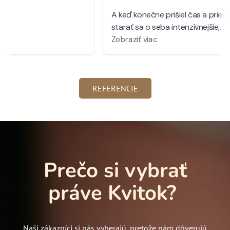
REFERENCIE
Prečo si vybrať
práve Kvitok?
Naši zákazníci si nás vyberajú, pretože nám dôverujú