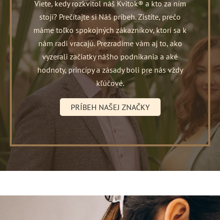
Viete, kedy rozkvitol náš Kvitok® a kto za ním
stojí? Prečítajte si Náš príbeh. Zistíte, prečo
máme toľko spokojných zákazníkov, ktorí sa k
nám radi vracajú. Prezradíme vám aj to, ako
vyzerali začiatky nášho podnikania a aké
hodnoty, princípy a zásady boli pre nás vždy
kľúčové.
PRÍBEH NAŠEJ ZNAČKY