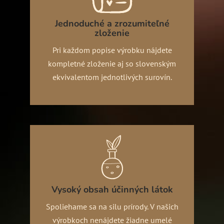
Jednoduché a zrozumiteľné
zloženie
Pri každom popise výrobku nájdete
kompletné zloženie aj so slovenským
ekvivalentom jednotlivých surovín.
Vysoký obsah účinných látok
Spoliehame sa na silu prírody. V našich
výrobkoch nenájdete žiadne umelé