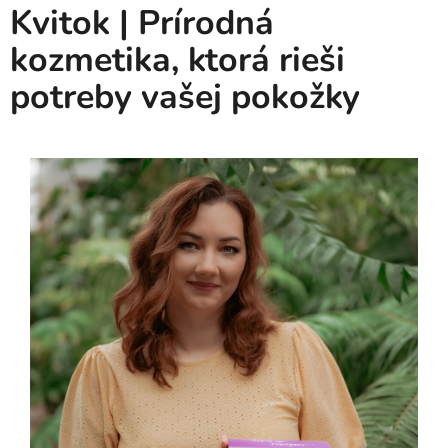
Kvitok | Prírodná
5
kozmetika, ktorá rieši
hviezdičiek.
potreby vašej pokožky