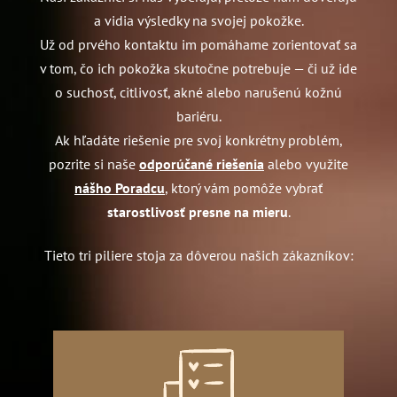
a vidia výsledky na svojej pokožke.
Už od prvého kontaktu im pomáhame zorientovať sa
v tom, čo ich pokožka skutočne potrebuje — či už ide
o suchosť, citlivosť, akné alebo narušenú kožnú
bariéru.
Ak hľadáte riešenie pre svoj konkrétny problém,
pozrite si naše
odporúčané riešenia
alebo využite
nášho Poradcu
, ktorý vám pomôže vybrať
starostlivosť presne na mieru
.
Tieto tri piliere stoja za dôverou našich zákazníkov: