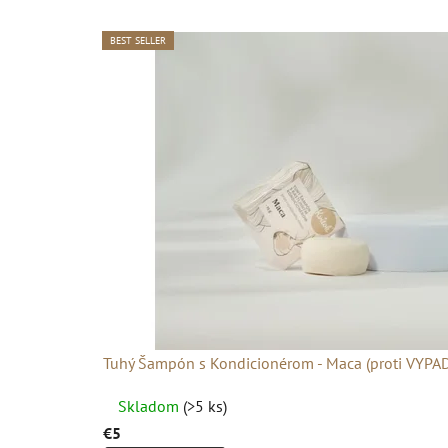
BEST SELLER
BEST SELLER
BEST SELLER
BEST SELLER
BEST SELLER
Tuhý Šampón s Kondicionérom - Maca (proti VYPA
Priemerné
Skladom
(>5 ks)
hodnotenie
€5
produktu