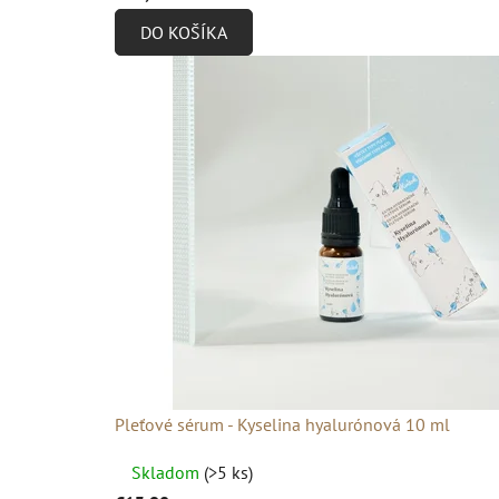
produktu
DO KOŠÍKA
je
4,9
z
5
hviezdičiek.
Pleťové sérum - Kyselina hyalurónová 10 ml
Priemerné
Skladom
(>5 ks)
hodnotenie