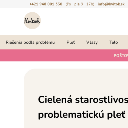
Prejsť
+421 948 001 330
(Po - pia 9 - 17h)
info@kvitok.sk
na
obsah
Riešenia podľa problému
Pleť
Vlasy
Telo
POŠTO