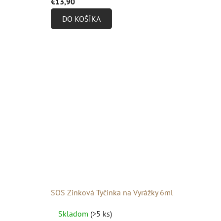
€13,90
produktu
DO KOŠÍKA
je
4,9
z
5
hviezdičiek.
SOS Zinková Tyčinka na Vyrážky 6ml
Priemerné
Skladom
(>5 ks)
hodnotenie