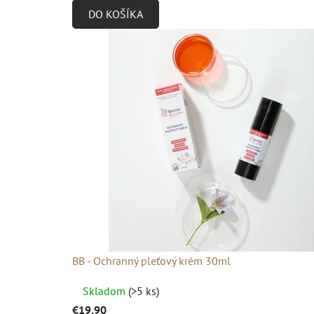
DO KOŠÍKA
je
4,9
z
5
hviezdičiek.
BB - Ochranný pleťový krém 30ml
Priemerné
Skladom
(>5 ks)
hodnotenie
€19,90