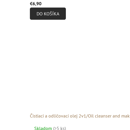
€6,90
produktu
DO KOŠÍKA
je
4,8
z
5
hviezdičiek.
Čistiaci a odličovací olej 2v1/Oil cleanser and m
Priemerné
Skladom
(>5 ks)