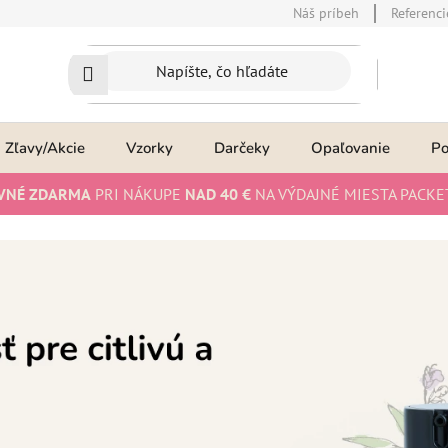
Náš príbeh
Referenci
Zľavy/Akcie
Vzorky
Darčeky
Opaľovanie
P
VNÉ ZDARMA
PRI NÁKUPE
NAD 40 €
NA VÝDAJNÉ MIESTA PACKE