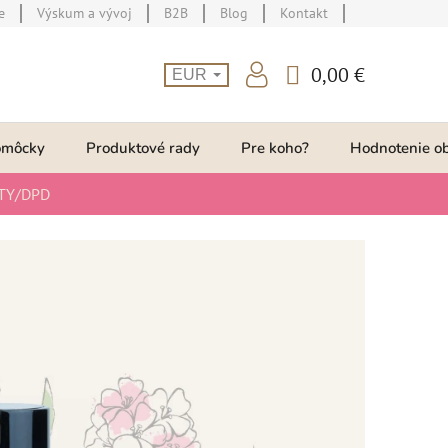
e
Výskum a vývoj
B2B
Blog
Kontakt
0,00 €
EUR
NÁKUPNÝ
KOŠÍK
omôcky
Produktové rady
Pre koho?
Hodnotenie o
TY/DPD