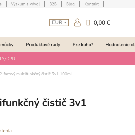
e
Výskum a vývoj
B2B
Blog
Kontakt
0,00 €
EUR
NÁKUPNÝ
KOŠÍK
omôcky
Produktové rady
Pre koho?
Hodnotenie o
TY/DPD
2-fázový multifunkčný čistič 3v1 100ml
funkčný čistič 3v1
otenia