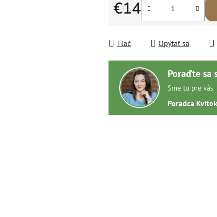
€14
Jednotková cena:
Tlač
Opýtať sa
Poraďte sa 
Sme tu pre vás
Poradca Kvito