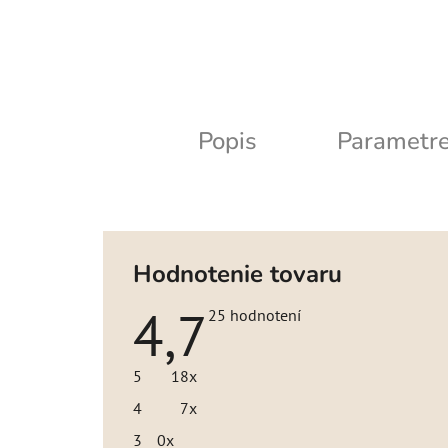
Popis
Parametr
Hodnotenie tovaru
4,7
Priemerné
25 hodnotení
hodnotenie
produktu
je
5
18x
4,7
z
4
7x
5
hviezdičiek.
3
0x