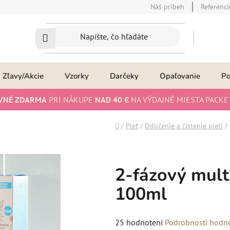
Náš príbeh
Referenci
Zľavy/Akcie
Vzorky
Darčeky
Opaľovanie
P
VNÉ ZDARMA
PRI NÁKUPE
NAD 40 €
NA VÝDAJNÉ MIESTA PACKE
Domov
/
Pleť
/
Odlíčenie a čistenie pleti
/
2-fázový multi
100ml
Priemerné
25 hodnotení
Podrobnosti hodn