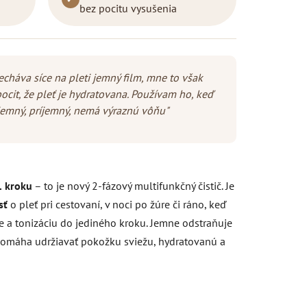
bez pocitu vysušenia
echáva síce na pleti jemný film, mne to však
cit, že pleť je hydratovana. Používam ho, keď
jemný, príjemný, nemá výraznú vôňu"
 1 kroku
– to je nový 2-fázový multifunkčný čistič. Je
sť
o pleť pri cestovaní, v noci po žúre či ráno, keď
ie a tonizáciu do jediného kroku. Jemne odstraňuje
pomáha udržiavať pokožku sviežu, hydratovanú a