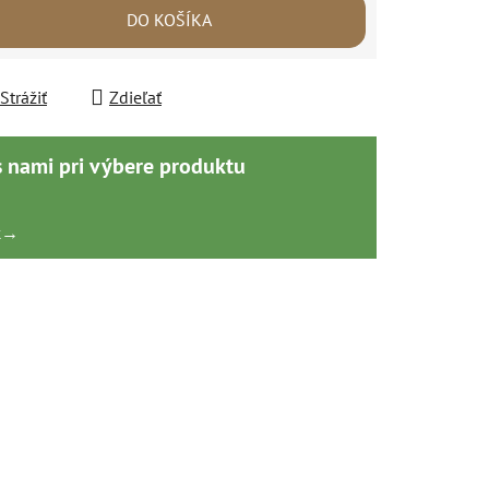
DO KOŠÍKA
Strážiť
Zdieľať
s nami pri výbere produktu
k
→