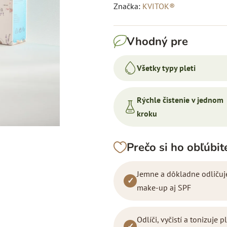
hodnotenie
Značka:
KVITOK®
produktu
je
Vhodný pre
4,7
z
Všetky typy pleti
5
hviezdičiek.
Rýchle čistenie v jednom
kroku
Prečo si ho obľúbit
Jemne a dôkladne odličuj
✓
make-up aj SPF
Odlíči, vyčistí a tonizuje pl
✓