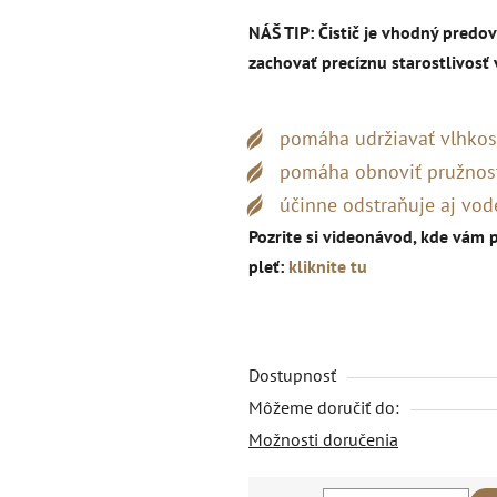
NÁŠ TIP:
Čistič je vhodný pred
zachovať precíznu starostlivosť v
pomáha udržiavať vlhkosť
pomáha obnoviť pružnosť
účinne odstraňuje aj vo
Pozrite si videonávod, kde vám p
pleť:
kliknite tu
Dostupnosť
Môžeme doručiť do:
Možnosti doručenia