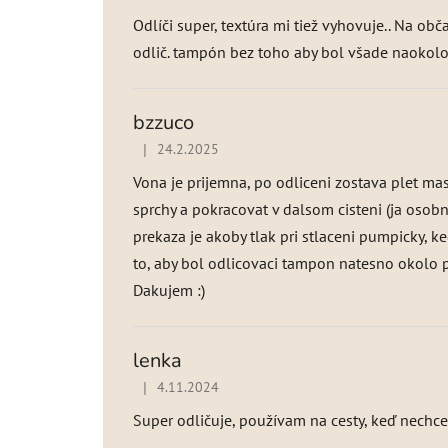
Odlíči super, textúra mi tiež vyhovuje.. Na ob
odlič. tampón bez toho aby bol všade naokolo, 
bzzuco
|
24.2.2025
Hodnotenie produktu je 5 z 5 hviezdičiek.
Vona je prijemna, po odliceni zostava plet m
sprchy a pokracovat v dalsom cisteni (ja osobn
prekaza je akoby tlak pri stlaceni pumpicky, ke
to, aby bol odlicovaci tampon natesno okolo 
Dakujem :)
lenka
|
4.11.2024
Hodnotenie produktu je 5 z 5 hviezdičiek.
Super odličuje, používam na cesty, keď nechcem