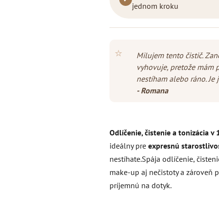
jednom kroku
⭐
Milujem tento čistič. Zan
vyhovuje, pretože mám po
nestíham alebo ráno. Je 
- Romana
Odlíčenie, čistenie a tonizácia v
ideálny pre
expresnú starostlivo
nestíhate.
Spája odlíčenie, čisten
make-up aj nečistoty a zároveň 
príjemnú na dotyk.