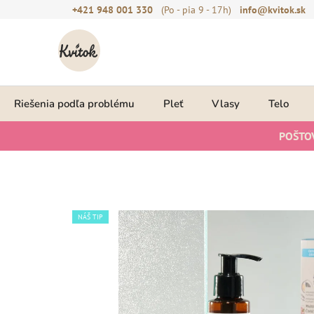
Prejsť
+421 948 001 330
(Po - pia 9 - 17h)
info@kvitok.sk
na
obsah
Riešenia podľa problému
Pleť
Vlasy
Telo
POŠTO
NÁŠ TIP