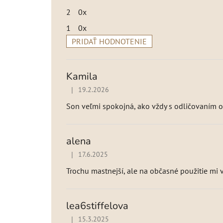
2
0x
1
0x
PRIDAŤ HODNOTENIE
V
ý
p
Kamila
i
|
19.2.2026
Hodnotenie produktu je 5 z 5 hviezdičiek.
s
h
Son veľmi spokojná, ako vždy s odličovaním od 
o
d
n
alena
o
|
17.6.2025
Hodnotenie produktu je 4 z 5 hviezdičiek.
t
Trochu mastnejší, ale na občasné použitie mi 
e
n
í
lea6stiffelova
|
15.3.2025
Hodnotenie produktu je 4 z 5 hviezdičiek.