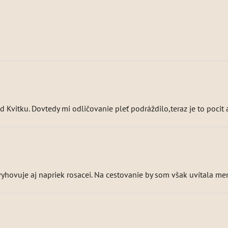
Kvitku. Dovtedy mi odličovanie pleť podráždilo,teraz je to pocit 
vyhovuje aj napriek rosacei. Na cestovanie by som však uvítala men