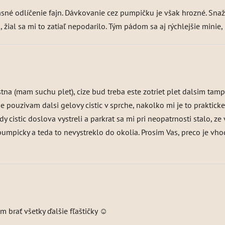
časné odlíčenie fajn. Dávkovanie cez pumpičku je však hrozné. Sna
žial sa mi to zatiaľ nepodarilo. Tým pádom sa aj rýchlejšie minie,
astna (mam suchu plet), cize bud treba este zotriet plet dalsim 
e pouzivam dalsi gelovy cistic v sprche, nakolko mi je to praktick
dy cistic doslova vystreli a parkrat sa mi pri neopatrnosti stalo, 
pumpicky a teda to nevystreklo do okolia. Prosim Vas, preco je v
 brať všetky ďalšie fľaštičky ☺️