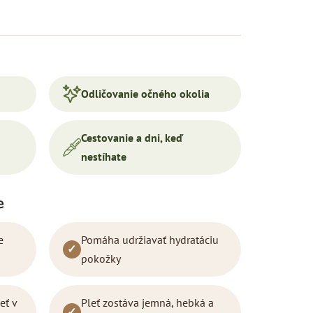
Odličovanie očného okolia
Cestovanie a dni, keď
nestíhate
e
e
Pomáha udržiavať hydratáciu
✓
pokožky
eť v
Pleť zostáva jemná, hebká a
✓