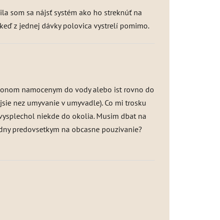
žila som sa nájsť systém ako ho streknúť na
 keď z jednej dávky polovica vystrelí pomimo.
tamponom namocenym do vody alebo ist rovno do
ejsie nez umyvanie v umyvadle). Co mi trosku
ze vysplechol niekde do okolia. Musim dbat na
hodny predovsetkym na obcasne pouzivanie?