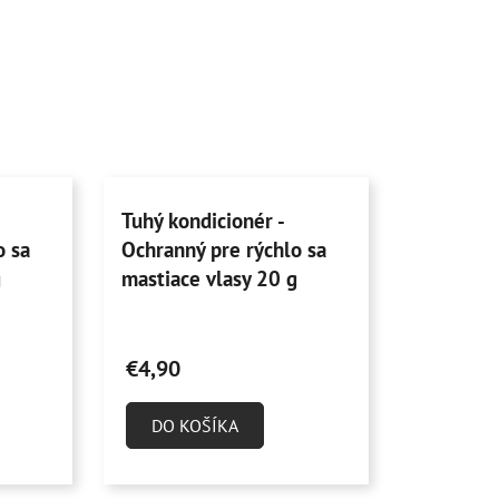
Tuhý kondicionér -
o sa
Ochranný pre rýchlo sa
g
mastiace vlasy 20 g
Priemerné
hodnotenie
€4,90
produktu
je
DO KOŠÍKA
4,4
z