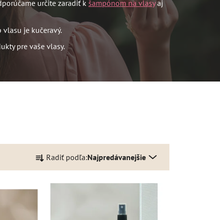
dporúčame určite zaradiť k
šampónom na vlasy
aj
p vlasu je kučeravý.
ukty pre vaše vlasy.
R
Radiť podľa:
Najpredávanejšie
a
d
e
n
i