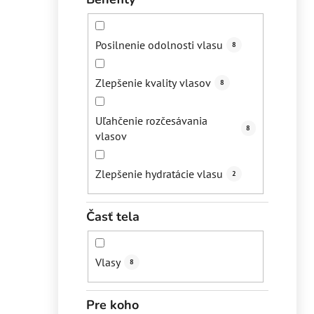
Posilnenie odolnosti vlasu
8
Zlepšenie kvality vlasov
8
Uľahčenie rozčesávania
8
vlasov
Zlepšenie hydratácie vlasu
2
Časť tela
Vlasy
8
Pre koho