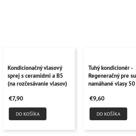
Priemerné
Priemerné
Kondicionačný vlasový
Tuhý kondicionér -
hodnotenie
hodnotenie
sprej s ceramidmi a B5
Regeneračný pre su
produktu
produktu
(na rozčesávanie vlasov)
namáhané vlasy 50
je
je
30 ml (rozprašovač)
5,0
4,6
€7,90
€9,60
z
z
5
5
DO KOŠÍKA
DO KOŠÍKA
hviezdičiek.
hviezdičiek.