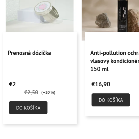
s
p
r
o
Priemerné
Priemerné
d
Prenosná dózička
Anti-pollution och
hodnotenie
hodnotenie
u
vlasový kondicionér
produktu
produktu
k
150 ml
je
je
t
5,0
4,9
o
€2
€16,90
z
z
v
€2,50
(–20 %)
5
5
DO KOŠÍKA
hviezdičiek.
hviezdičiek.
DO KOŠÍKA