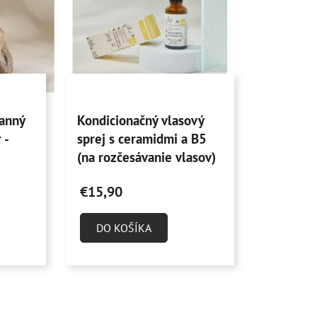
e
p
r
o
d
u
Priemerné
k
ranný
Kondicionačný vlasový
hodnotenie
t
 -
sprej s ceramidmi a B5
produktu
o
(na rozčesávanie vlasov)
je
v
100 ml
5,0
€15,90
z
5
DO KOŠÍKA
hviezdičiek.