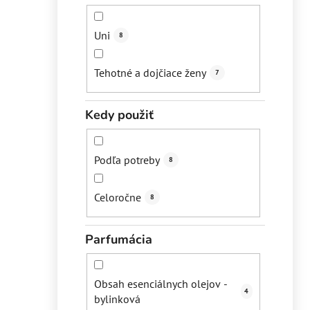
Uni
8
Tehotné a dojčiace ženy
7
Kedy použiť
Podľa potreby
8
Celoročne
8
Parfumácia
Obsah esenciálnych olejov -
4
bylinková