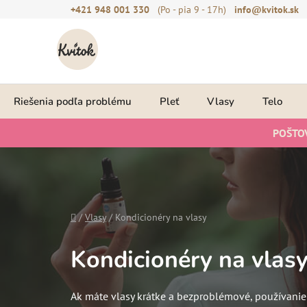
Prejsť
+421 948 001 330
(Po - pia 9 - 17h)
info@kvitok.sk
na
obsah
Riešenia podľa problému
Pleť
Vlasy
Telo
POŠTO
Domov
/
Vlasy
/
Kondicionéry na vlasy
Kondicionéry na vlas
Ak máte vlasy krátke a bezproblémové, používanie 