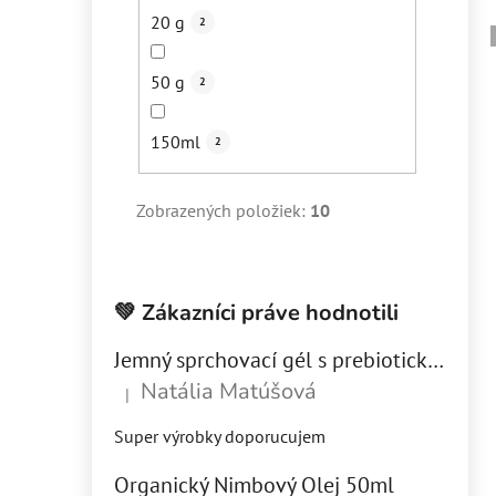
20 g
2
50 g
2
150ml
2
Zobrazených položiek:
10
💚 Zákazníci práve hodnotili
Jemný sprchovací gél s prebiotickým komplexom - Slnečný deň 300 ml (refill)
Natália Matúšová
|
Hodnotenie produktu je 5 z 5 hviezdičiek.
Super výrobky doporucujem
Organický Nimbový Olej 50ml