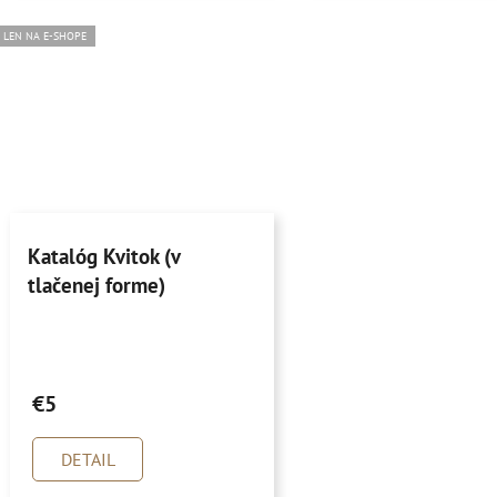
5
5
hviezdičiek.
hviezdičiek.
LEN NA E-SHOPE
Katalóg Kvitok (v
tlačenej forme)
Priemerné
hodnotenie
€5
produktu
je
DETAIL
5,0