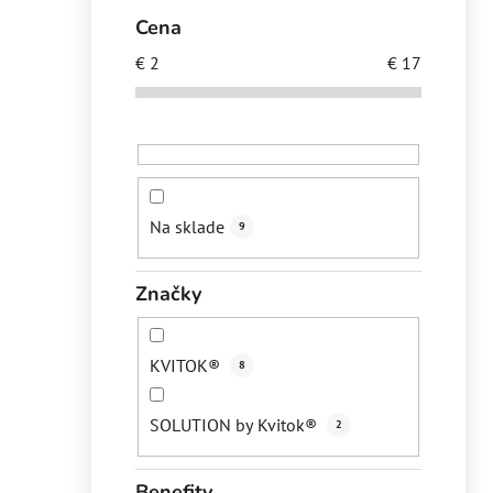
e
i
Cena
l
€
2
€
17
Na sklade
9
Značky
KVITOK®
8
SOLUTION by Kvitok®
2
Benefity