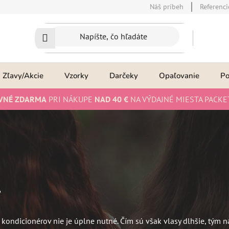
Náš príbeh
Referenci
Zľavy/Akcie
Vzorky
Darčeky
Opaľovanie
P
VNÉ ZDARMA
PRI NÁKUPE
NAD 40 €
NA VÝDAJNÉ MIESTA PACKE
y
kondicionérov nie je úplne nutné. Čím sú však vlasy dlhšie, tým 