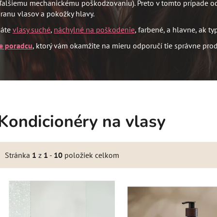
k ďalšiemu mechanickému poškodzovaniu). Preto v tomto prípade o
ranu vlasov a pokožky hlavy.
máte
vlasy suché
,
náchylné na poškodenie
, farbené, a hlavne, ak ty
e poradcu
, ktorý vám okamžite na mieru odporučí tie správne prod
Kondicionéry na vlasy
Stránka
1
z
1
-
10
položiek celkom
V
ý
p