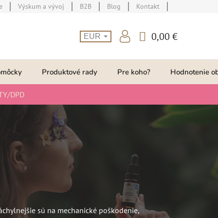
e
Výskum a vývoj
B2B
Blog
Kontakt
0,00 €
EUR
NÁKUPNÝ
KOŠÍK
omôcky
Produktové rady
Pre koho?
Hodnotenie o
TY/DPD
náchylnejšie sú na mechanické poškodenie,