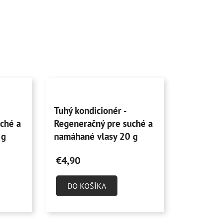
Priemerné
Tuhý kondicionér -
hodnotenie
ché a
Regeneračný pre suché a
produktu
 g
namáhané vlasy 20 g
je
4,6
€4,90
z
5
DO KOŠÍKA
hviezdičiek.