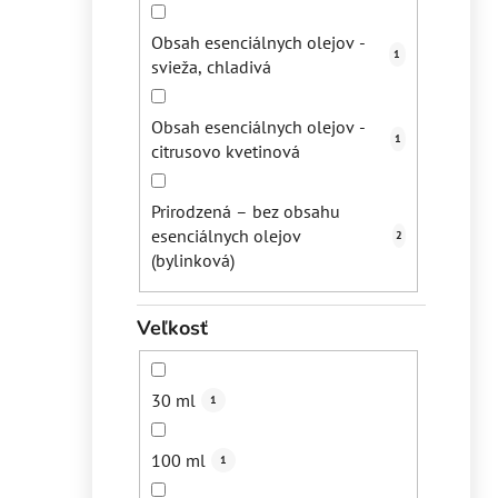
Obsah esenciálnych olejov -
1
svieža, chladivá
Obsah esenciálnych olejov -
1
citrusovo kvetinová
Prirodzená – bez obsahu
esenciálnych olejov
2
(bylinková)
Veľkosť
30 ml
1
100 ml
1