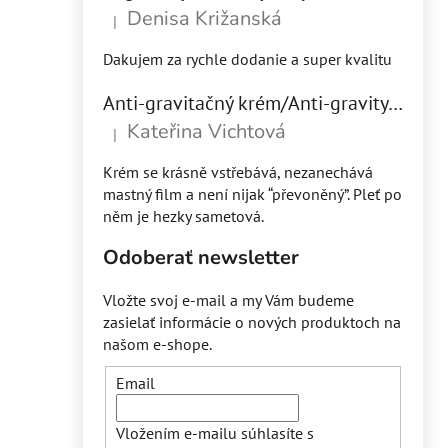
Denisa Križanská
|
Hodnotenie produktu je 5 z 5 hviezdičiek.
Dakujem za rychle dodanie a super kvalitu
Anti-gravitačný krém/Anti-gravity face cream - WELL AGING 30 ml
Kateřina Vichtová
|
Hodnotenie produktu je 5 z 5 hviezdičiek.
Krém se krásně vstřebává, nezanechává
mastný film a není nijak “převoněný”. Pleť po
něm je hezky sametová.
Odoberať newsletter
Vložte svoj e-mail a my Vám budeme
zasielať informácie o nových produktoch na
našom e-shope.
Email
Vložením e-mailu súhlasíte s