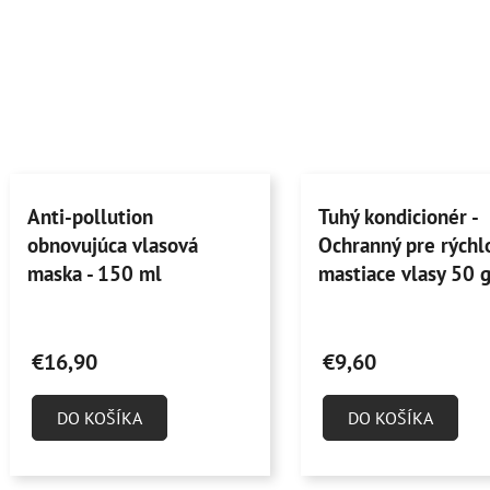
Anti-pollution
Tuhý kondicionér -
obnovujúca vlasová
Ochranný pre rýchl
maska - 150 ml
mastiace vlasy 50 
Priemerné
Priemerné
hodnotenie
hodnotenie
€16,90
€9,60
produktu
produktu
je
je
DO KOŠÍKA
DO KOŠÍKA
4,6
4,7
z
z