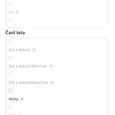
Starecké/pigmentové škvrny
41
Spomalenie rastu chĺpkov
0
6+
0
Dehydrovaná pleť
39
Zmiernenie zápalov
0
10+
0
Časť tela
Nežiadúce ochlpenie
1
Eliminácia čiernych bodiek
0
12+
0
Krk a dekolt
0
Bežná denná starostlivosť
57
Eliminácia upchatých pórov
0
do cca 30 rokov
0
Krk a dekolt|Telo|Tvár
0
Nadmerná tvorba mazu
40
Regenerácia pokožky
0
30+
0
Krk a dekolt|Ruky|Tvár
0
Kuracia koža (keratosis pilaris)
7
Eliminácia pigmentácií
2
40+
0
Nohy
3
Zarastajúce chĺpky
3
Exfoliácia
3
50+
0