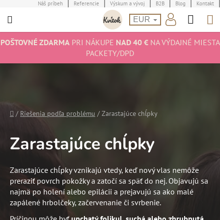
Prejsť
Náš príbeh
Referencie
Výskum a vývoj
B2B
Blog
Kontakt
Hľad
N
na
EUR
obsah
K
POŠTOVNÉ ZDARMA
PRI NÁKUPE
NAD 40 €
NA VÝDAJNÉ MIESTA
PACKETY/DPD
Domov
/
Riešenia podľa problému
/
Zarastajúce chĺpky
Zarastajúce chĺpky
Zarastajúce chĺpky vznikajú vtedy, keď nový vlas nemôže
preraziť povrch pokožky a zatočí sa späť do nej. Objavujú sa
najmä po holení alebo epilácii a prejavujú sa ako malé
zapálené hrbolčeky, začervenanie či svrbenie.
Príčinou môže byť
upchatý folikul, suchá alebo zhrubnutá