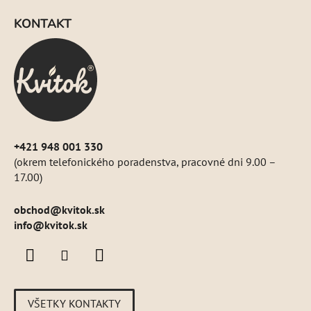
e
á
p
KONTAKT
p
r
ä
v
k
t
y
i
v
e
ý
p
i
+421 948 001 330
s
(okrem telefonického poradenstva, pracovné dni 9.00 –
u
17.00)
obchod
@
kvitok.sk
info@kvitok.sk
VŠETKY KONTAKTY