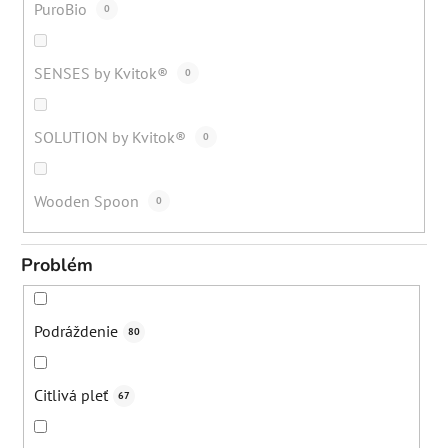
PuroBio
0
SENSES by Kvitok®
0
SOLUTION by Kvitok®
0
Wooden Spoon
0
Problém
Podráždenie
80
Citlivá pleť
67