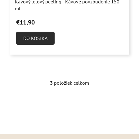
Kávový telový peeling - Kávové povzbudenie 150
hodnotenie
ml
produktu
€11,90
je
4,7
DO KOŠÍKA
z
5
hviezdičiek.
3
položiek celkom
O
v
l
á
d
a
c
i
Z