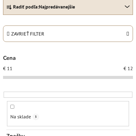
R
Radiť podľa:
Najpredávanejšie
a
d
e
n
ZAVRIEŤ FILTER
i
e
p
Cena
r
€
11
€
12
o
d
u
k
t
o
Na sklade
3
v