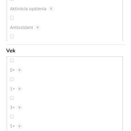
Lupiny
22
Aktivácia opálenia
0
Akné
79
Antioxidant
0
Suchá koža
88
Ochrana pred mestským znečistením
0
Vek
Suché vlasy
21
Ochrana pred žiarením z elektronických prístrojov
0
0+
0
Bezpečné opálenie
12
Podpora ochra
0
1+
0
Digitálne znečistenie
23
Hydratácia
0
3+
0
Mestské znečistenie
19
Obnova ochrannej bariéry
0
5+
0