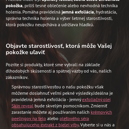
pokožka
, príliš tesné oblečenie alebo nevhodná technika
holenia. Pomáha pravidelná
jemná exfoliácia
, hydratácia,
správna technika holenia a výber šetrnej starostlivosti,
ktorá pokožku neupcháva a udržiava hladkú.
Objavte starostlivosť, ktorá môže Vašej
pokožke uľaviť
Pozrite si produkty, ktoré sme vybrali na základe
dlhodobých skúseností a spätnej väzby od vás, našich
zákazníkov.
Správnou starostlivosťou o našu pokožku však
môžeme dosiahnuť veľmi pekné výsledky.
Ideálna je
pravidelná jemná exfoliácia - jemný
exfoliačný olej
Skin reveal
bude skvelým pomocníkom. Zmierniť
zarastanie môžete aj používaním našich
krémových
peelingov na telo
alebo
pleťového séra
obsahujúceho extrakt z bielej vŕby
. Vyberte si u nás a