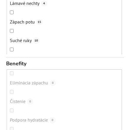
Lámavé nechty
4
Zápach potu
15
Suché ruky
10
Strie
12
Benefity
Vypadávanie vlasov
12
Eliminácia zápachu
0
Bolesti svalov a kĺbov
1
Čistenie
0
Popraskané päty
16
Podpora hydratácie
0