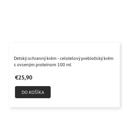
Priemerné
Detský ochranný krém - celotelový prebiotický krém
hodnotenie
s ovseným proteínom 100 ml
produktu
€25,90
je
5,0
DO KOŠÍKA
z
5
hviezdičiek.