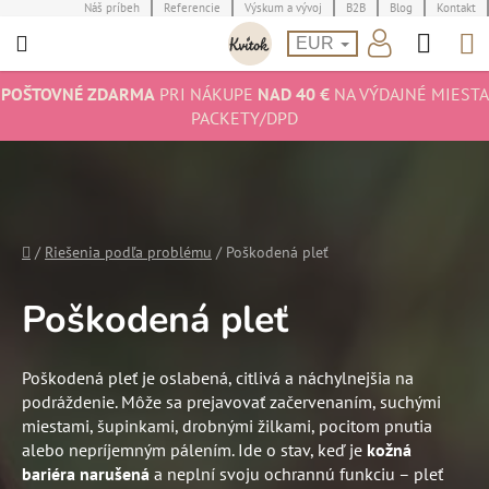
Prejsť
Náš príbeh
Referencie
Výskum a vývoj
B2B
Blog
Kontakt
Hľad
N
na
EUR
obsah
K
POŠTOVNÉ ZDARMA
PRI NÁKUPE
NAD 40 €
NA VÝDAJNÉ MIESTA
PACKETY/DPD
Domov
/
Riešenia podľa problému
/
Poškodená pleť
Poškodená pleť
Poškodená pleť je oslabená, citlivá a náchylnejšia na
podráždenie. Môže sa prejavovať začervenaním, suchými
miestami, šupinkami, drobnými žilkami, pocitom pnutia
alebo nepríjemným pálením. Ide o stav, keď je
kožná
bariéra narušená
a neplní svoju ochrannú funkciu – pleť