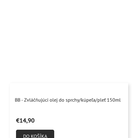
Priemerné
BB - Zvláčňujúci olej do sprchy/kúpeľa/pleť 150ml
hodnotenie
produktu
€14,90
je
4,9
DO KOŠÍKA
z