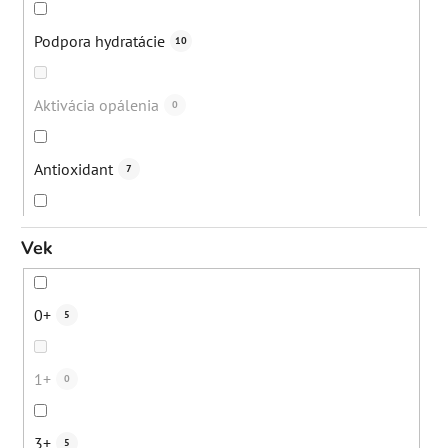
Popraskané päty
16
Podpora hydratácie
10
Lupiny
22
Aktivácia opálenia
0
Akné
79
Antioxidant
7
Suchá koža
88
Ochrana pred mestským znečistením
7
Vek
Suché vlasy
21
Ochrana pred žiarením z elektronických prístrojov
7
0+
5
Bezpečné opálenie
12
Podpora ochra
0
1+
0
Digitálne znečistenie
23
Hydratácia
23
3+
5