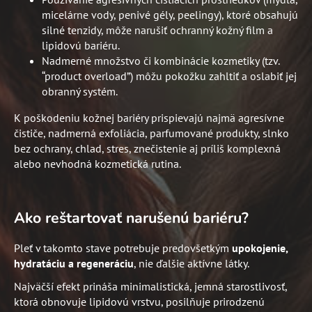
micelárne vody, penivé gély, peelingy), ktoré obsahujú
silné tenzidy, môže narušiť ochranný kožný film a
lipidovú bariéru.
Nadmerné množstvo či kombinácie kozmetiky (tzv.
“product overload”) môžu pokožku zahltiť a oslabiť jej
obranný systém.
K poškodeniu kožnej bariéry prispievajú najmä agresívne
čističe, nadmerná exfoliácia, parfumované produkty, slnko
bez ochrany, chlad, stres, znečistenie aj príliš komplexná
alebo nevhodná kozmetická rutina.
Ako reštartovať narušenú bariéru?
Pleť v takomto stave potrebuje predovšetkým
upokojenie,
hydratáciu a regeneráciu
, nie ďalšie aktívne látky.
Najväčší efekt prináša minimalistická, jemná starostlivosť,
ktorá obnovuje lipidovú vrstvu, posilňuje prirodzenú