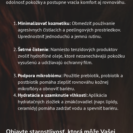
odolnosť pokožky a postupne vracia komfort aj rovnováhu.
Minimalizovať kozmetiku:
Obmedziť používanie
agresívnych čistiacich a peelingových prostriedkov.
Uprednostniť jednoduchú a jemnú rutinu.
Šetrné čistenie:
Namiesto tenzidových produktov
zvoliť hydrofilné oleje, ktoré nezanechávajú pokožku
vysušenú a udržiavajú ochranný film.
Podpora mikrobiómu:
Použitie prebiotík, probiotík a
postbiotík pomáha zlepšiť rovnováhu kožnej
mikroflóry a obnoviť bariéru.
Hydratácia a uzamknutie vlhkosti:
Aplikácia
hydratačných zložiek a zmäkčovadiel (napr. lipidy,
ceramidy) pomáha zadržať vodu a spevniť bariéru.
Objavte starostlivosť, ktorá môže Vašej