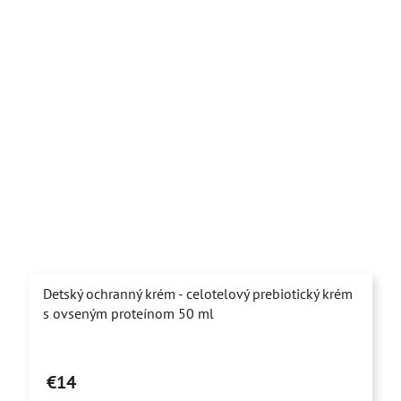
Detský ochranný krém - celotelový prebiotický krém
s ovseným proteínom 50 ml
Priemerné
hodnotenie
€14
produktu