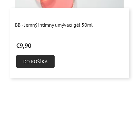
Priemerné
BB - Jemný intímny umývací gél 50ml
hodnotenie
produktu
€9,90
je
4,8
DO KOŠÍKA
z
5
hviezdičiek.