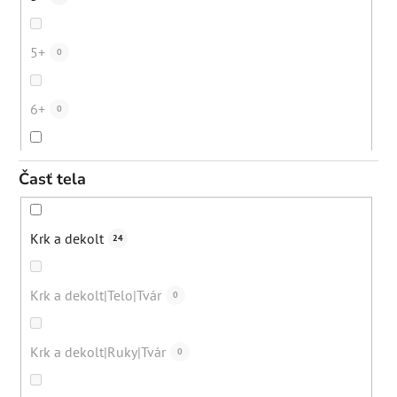
Mestské znečistenie
19
Obnova ochrannej bariéry
16
5+
0
Starecké/pigmentové škvrny
41
Spomalenie rastu chĺpkov
0
6+
0
Dehydrovaná pleť
39
Zmiernenie zápalov
5
10+
4
Časť tela
Nežiadúce ochlpenie
1
Eliminácia čiernych bodiek
1
12+
0
Krk a dekolt
24
Bežná denná starostlivosť
57
Eliminácia upchatých pórov
0
do cca 30 rokov
0
Krk a dekolt|Telo|Tvár
0
Nadmerná tvorba mazu
40
Regenerácia pokožky
10
30+
0
Krk a dekolt|Ruky|Tvár
0
Kuracia koža (keratosis pilaris)
7
Eliminácia pigmentácií
1
40+
0