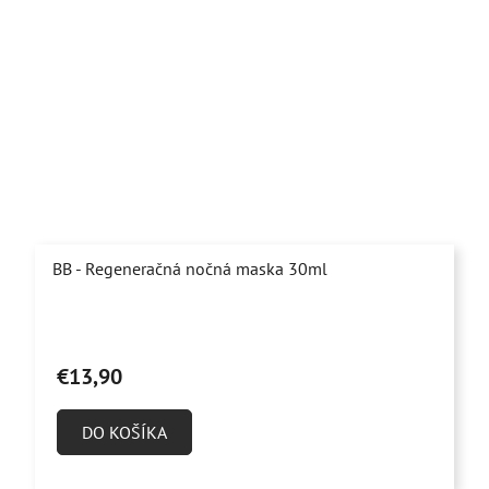
BB - Regeneračná nočná maska 30ml
Priemerné
hodnotenie
€13,90
produktu
je
DO KOŠÍKA
5,0
z