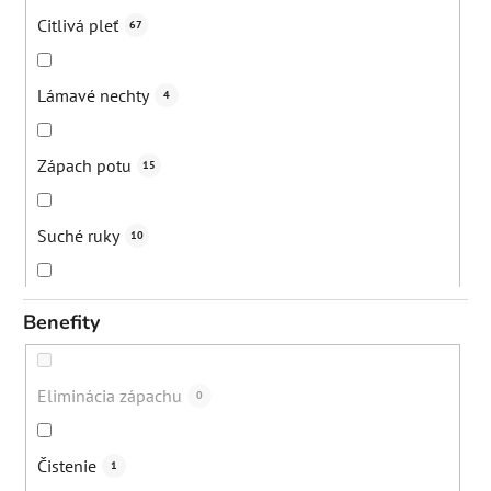
Citlivá pleť
67
Lámavé nechty
4
Zápach potu
15
Suché ruky
10
Strie
12
Benefity
Vypadávanie vlasov
12
Eliminácia zápachu
0
Bolesti svalov a kĺbov
1
Čistenie
1