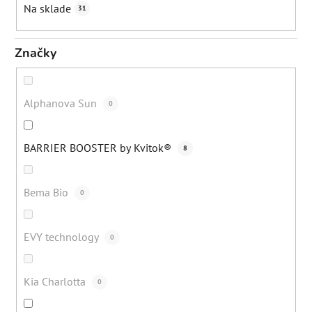
Na sklade
31
v
Značky
Alphanova Sun
0
BARRIER BOOSTER by Kvitok®
8
Bema Bio
0
EVY technology
0
Kia Charlotta
0