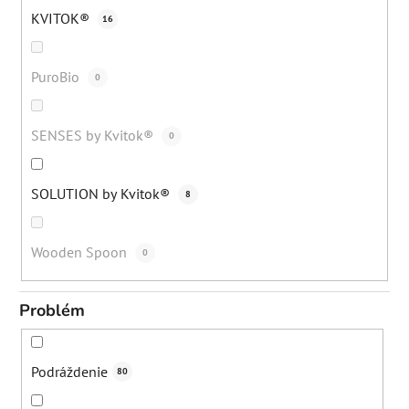
KVITOK®
16
PuroBio
0
SENSES by Kvitok®
0
SOLUTION by Kvitok®
8
Wooden Spoon
0
Problém
Podráždenie
80