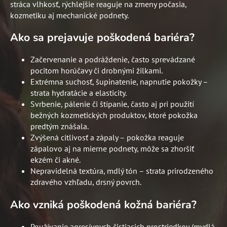
stráca vlhkosť, rýchlejšie reaguje na zmeny počasia,
kozmetiku aj mechanické podnety.
Ako sa prejavuje poškodená bariéra?
Začervenanie a podráždenie, často sprevádzané
pocitom horúčavy či drobnými žilkami.
Extrémna suchosť, šupinatenie, napnutie pokožky –
strata hydratácie a elasticity.
Svrbenie, pálenie či štípanie, často aj pri použití
bežných kozmetických produktov, ktoré pokožka
predtým znášala.
Zvýšená citlivosť a zápaly – pokožka reaguje
zápalovo aj na mierne podnety, môže sa zhoršiť
ekzém či akné.
Nepravidelná textúra, mdlý tón – strata prirodzeného
zdravého vzhľadu, drsný povrch.
Ako vzniká poškodená kožná bariéra?
Používanie agresívnych čistiacich prostriedkov (mydlá,