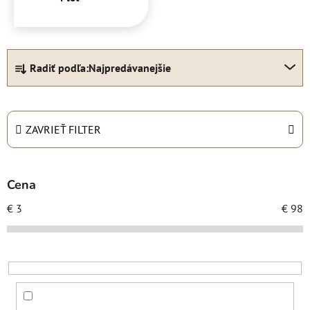
R
Radiť podľa:
Najpredávanejšie
a
d
e
n
ZAVRIEŤ FILTER
i
e
p
Cena
r
€
3
€
98
o
d
u
k
t
o