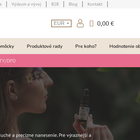
e
Výskum a vývoj
B2B
Blog
Kontakt
0,00 €
EUR
NÁKUPNÝ
KOŠÍK
omôcky
Produktové rady
Pre koho?
Hodnotenie o
TY/DPD
duché a precízne nanesenie. Pre výraznejší a