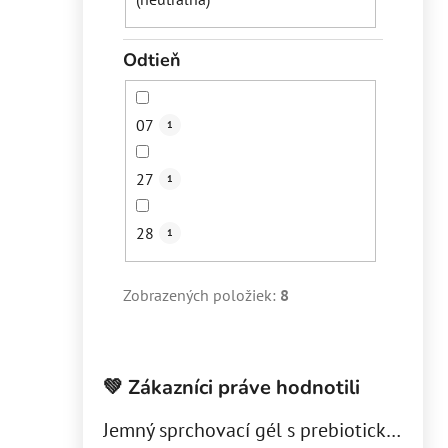
Odtieň
07
1
27
1
28
1
Zobrazených položiek:
8
💚 Zákazníci práve hodnotili
Jemný sprchovací gél s prebiotickým komplexom - Slnečný deň 300 ml (refill)