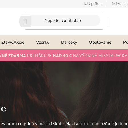
Náš príbeh
Referenci
Zľavy/Akcie
Vzorky
Darčeky
Opaľovanie
P
VNÉ ZDARMA
PRI NÁKUPE
NAD 40 €
NA VÝDAJNÉ MIESTA PACKE
ie
ré zvládnu celý deň v práci či škole. Mäkká textúra umožňuje jedno