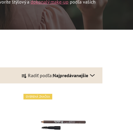
oríte štýlový a
dokonalý make-up
podľa vašich
R
Radiť podľa:
Najpredávanejšie
a
d
e
OVERENÁ ZNAČKA
n
i
e
p
r