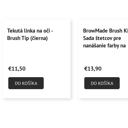
Tekutá linka na oči -
BrowMade Brush Ki
Brush Tip (čierna)
Sada štetcov pre
nanášanie farby na
obočie/pery
Priemerné
hodnotenie
€11,50
€13,90
produktu
je
DO KOŠÍKA
DO KOŠÍKA
4,6
z
5
hviezdičiek.
O
v