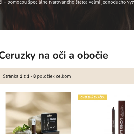
 oči – pomocou špeciálne tvarovaného štetca veľmi jednoducho vytv
Ceruzky na oči a obočie
Stránka
1
z
1
-
8
položiek celkom
V
OVERENÁ ZNAČKA
ý
p
s