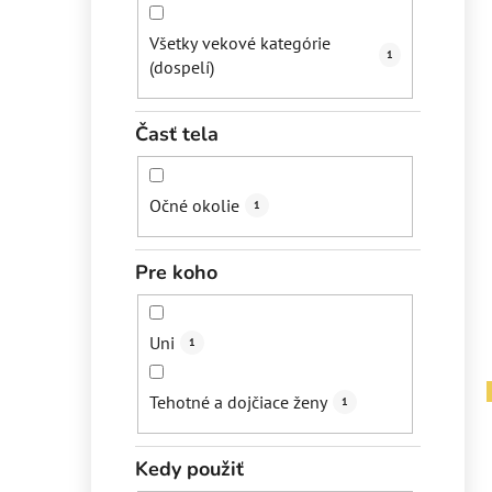
Všetky vekové kategórie
1
(dospelí)
Časť tela
Očné okolie
1
Pre koho
Uni
1
Tehotné a dojčiace ženy
1
Kedy použiť