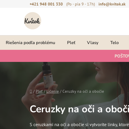
Prejsť
+421 948 001 330
(Po - pia 9 - 17h)
info@kvitok.sk
na
obsah
Riešenia podľa problému
Pleť
Vlasy
Telo
POŠTO
Domov
/
Pleť
/
Líčenie
/
Ceruzky na oči a obočie
Ceruzky na oči a oboč
S ceruzkami na oči a obočie si vytvoríte linky, kto