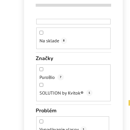
Na sklade
8
Značky
PuroBio
7
SOLUTION by Kvitok®
1
Problém
Vypadávanie vlasov
1