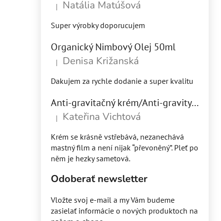
Natália Matúšová
|
Hodnotenie produktu je 5 z 5 hviezdičiek.
Super výrobky doporucujem
Organický Nimbový Olej 50ml
Denisa Križanská
|
Hodnotenie produktu je 5 z 5 hviezdičiek.
Dakujem za rychle dodanie a super kvalitu
Anti-gravitačný krém/Anti-gravity face cream - WELL AGING 30 ml
Kateřina Vichtová
|
Hodnotenie produktu je 5 z 5 hviezdičiek.
Krém se krásně vstřebává, nezanechává
mastný film a není nijak “převoněný”. Pleť po
něm je hezky sametová.
Odoberať newsletter
Vložte svoj e-mail a my Vám budeme
zasielať informácie o nových produktoch na