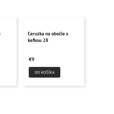
s
Ceruzka na obočie s
kefkou 28
€9
DO KOŠÍKA