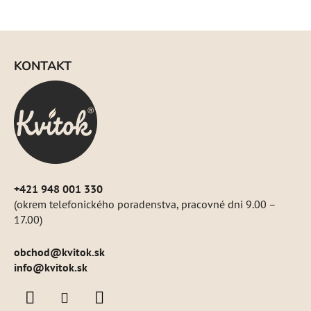
c
i
Z
e
á
p
KONTAKT
p
r
ä
v
k
t
y
i
v
e
ý
p
i
+421 948 001 330
s
(okrem telefonického poradenstva, pracovné dni 9.00 –
u
17.00)
obchod
@
kvitok.sk
info@kvitok.sk