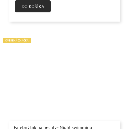
DO KOŠÍKA
OVERENÁ ZNAČKA
Farebný lak na nechty - Night swimming