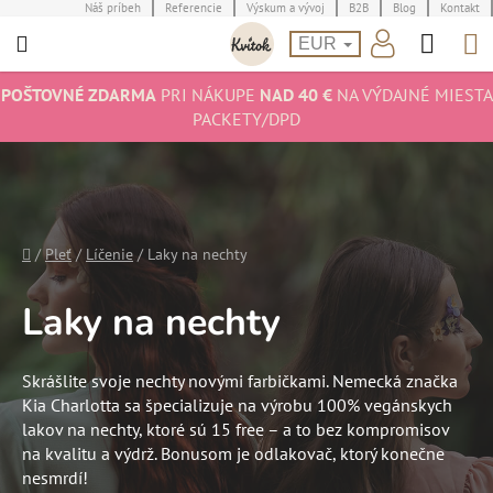
Prejsť
Náš príbeh
Referencie
Výskum a vývoj
B2B
Blog
Kontakt
Hľad
N
na
EUR
obsah
K
POŠTOVNÉ ZDARMA
PRI NÁKUPE
NAD 40 €
NA VÝDAJNÉ MIESTA
PACKETY/DPD
Domov
/
Pleť
/
Líčenie
/
Laky na nechty
Laky na nechty
Skrášlite svoje nechty novými farbičkami. Nemecká značka
Kia Charlotta sa špecializuje na výrobu 100% vegánskych
lakov na nechty, ktoré sú 15 free – a to bez kompromisov
na kvalitu a výdrž. Bonusom je odlakovač, ktorý konečne
nesmrdí!