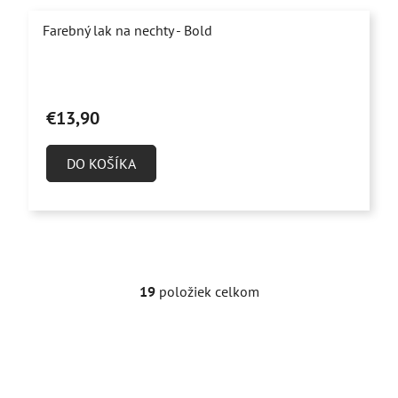
Farebný lak na nechty - Bold
€13,90
DO KOŠÍKA
19
položiek celkom
O
v
l
á
d
a