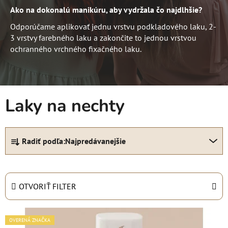
Ako na dokonalú manikúru, aby vydržala čo najdlhšie?
Odporúčame aplikovať jednu vrstvu podkladového laku, 2-
3 vrstvy farebného laku a zakončite to jednou vrstvou
ochranného vrchného fixačného laku.
Laky na nechty
R
Radiť podľa:
Najpredávanejšie
a
d
e
n
OTVORIŤ FILTER
i
e
V
OVERENÁ ZNAČKA
p