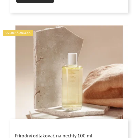
5
hviezdičiek.
OVERENÁ ZNAČKA
Prírodný odlakovač na nechty 100 ml