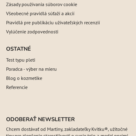
Zásady používania súborov cookie
Všeobecné pravidlá súťaží a akcií
Pravidlá pre publikáciu užívateľských recenzií
Vylúčenie zodpovednosti
OSTATNÉ
Test typu pleti
Poradca - výber na mieru
Blog o kozmetike
Referencie
ODOBERAŤ NEWSLETTER
Chcem dostávať od Martiny, zakladateľky Kvitku®, užitočné
tipy pre zlepšenie starostlivosti o svoje telo a medzi prvými