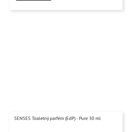
z
5
hviezdičiek.
SENSES Toaletný parfém (EdP) - Pure 30 ml