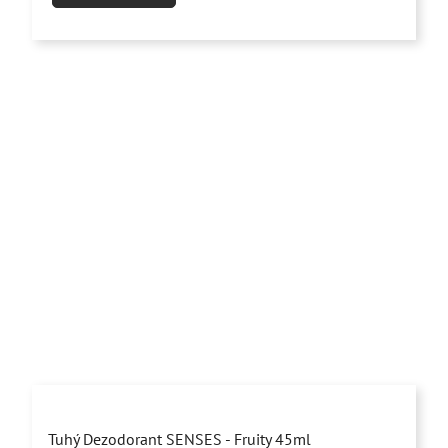
5
hviezdičiek.
Priemerné
Tuhý Dezodorant SENSES - Fruity 45ml