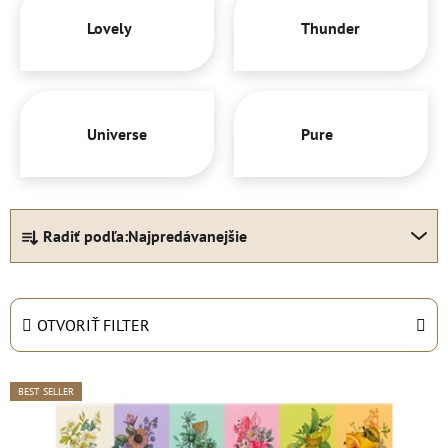
Lovely
Thunder
Universe
Pure
R
Radiť podľa:
Najpredávanejšie
a
d
e
n
OTVORIŤ FILTER
i
e
V
BEST SELLER
p
ý
r
p