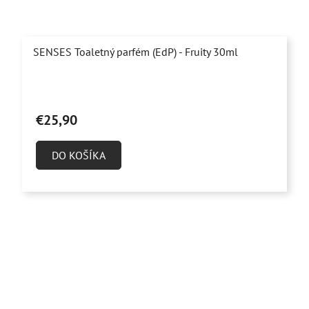
SENSES Toaletný parfém (EdP) - Fruity 30ml
Priemerné
hodnotenie
€25,90
produktu
je
DO KOŠÍKA
4,8
z
5
hviezdičiek.