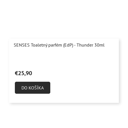
SENSES Toaletný parfém (EdP) - Thunder 30ml
Priemerné
hodnotenie
€25,90
produktu
je
DO KOŠÍKA
4,9
z
5
hviezdičiek.