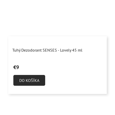
Priemerné
Tuhý Dezodorant SENSES - Lovely 45 ml
hodnotenie
produktu
€9
je
5,0
DO KOŠÍKA
z
5
hviezdičiek.