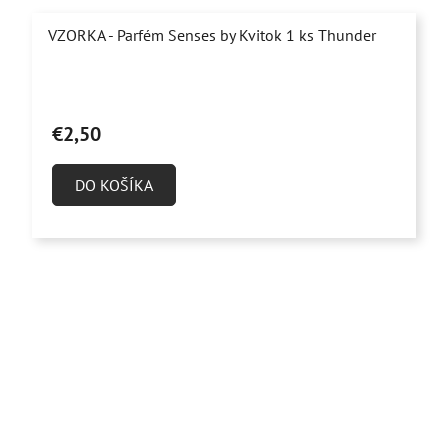
VZORKA - Parfém Senses by Kvitok 1 ks Thunder
Priemerné
hodnotenie
€2,50
produktu
je
DO KOŠÍKA
4,9
z
5
hviezdičiek.