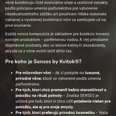
vône kombinujú čisté esenciálne oleje a rastlinné extrakty
podľa princípov umenia parfumérstva pre vytvorenie
nezabudnuteľného zážitku pri používaní. Vďaka dokonale
vybranej a vyváženej kombinácii vôní sa zamilujete už na
prvé ovoňanie.
Každá vonná kompozícia je základom pre kolekciu tvorenú
nosným produktom – parfémovou vodou. K nej prinášame
doplnkové produkty, ako sú telové krémy či dezodoranty,
aby ste sa z vône mohli tešiť dlhší čas.
Pre koho je Senses by Kvitok®?
Pre milovníkov vôní
– Ak si potrpíte na
luxusné,
prírodné vône
, ktoré sú vytvorené podľa umenia
parfumérstva.
Pre tých, ktorí chcú premeniť bežnú starostlivosť o
pokožku na rituál pohody
– Značka SENSES je
určená pre ľudí, ktorí si chcú užiť
potešenie nielen pre
pokožku, ale aj pre svoje zmysly
.
Pre tých, ktorí preferujú prírodnú kozmetiku
– Naša