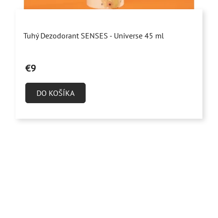
Priemerné
Tuhý Dezodorant SENSES - Universe 45 ml
hodnotenie
produktu
€9
je
5,0
DO KOŠÍKA
z
5
hviezdičiek.