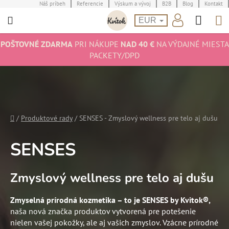
Prejsť
Náš príbeh
Referencie
Výskum a vývoj
B2B
Blog
Kontakt
Hľad
N
na
EUR
obsah
K
POŠTOVNÉ ZDARMA
PRI NÁKUPE
NAD 40 €
NA VÝDAJNÉ MIESTA
PACKETY/DPD
Domov
/
Produktové rady
/
SENSES - Zmyslový wellness pre telo aj dušu
SENSES
Zmyslový wellness pre telo aj dušu
Zmyselná prírodná kozmetika – to je SENSES by Kvitok®,
naša nová značka produktov vytvorená pre potešenie
nielen vašej pokožky, ale aj vašich zmyslov. Vzácne prírodné