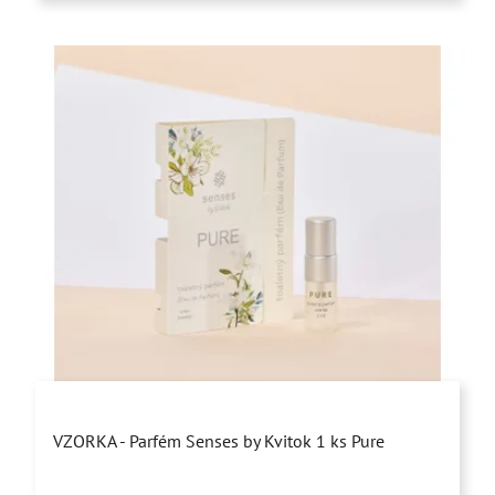
hviezdičiek.
Priemerné
VZORKA - Parfém Senses by Kvitok 1 ks Pure
hodnotenie
produktu