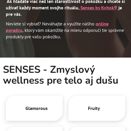
Ak hľadáte viac než len starostlivosť o pokožku a chcete si
užívať každý moment svojho rituálu,
Senses by Kvitok®
je
pre vás.
Neviete si vybrať? Neváhajte a využite nášho
online
poradcu
, ktorý vám okamžite na mieru odporučí tie správne
produkty pre vašu pokožku.
SENSES - Zmyslový
wellness pre telo aj dušu
Glamorous
Fruity