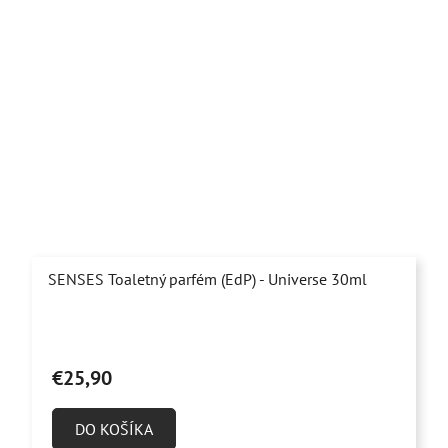
SENSES Toaletný parfém (EdP) - Universe 30ml
Priemerné
hodnotenie
€25,90
produktu
je
DO KOŠÍKA
5,0