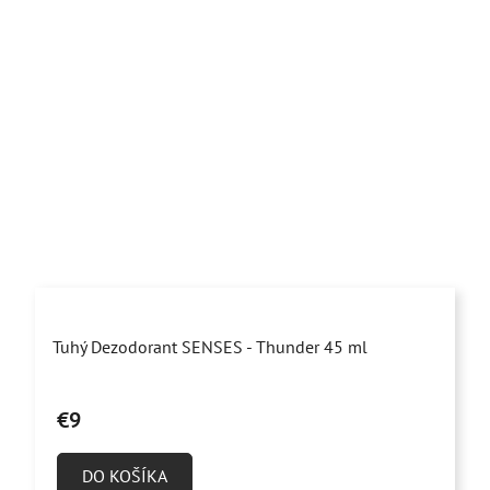
Priemerné
Tuhý Dezodorant SENSES - Thunder 45 ml
hodnotenie
produktu
€9
je
4,5
DO KOŠÍKA
z