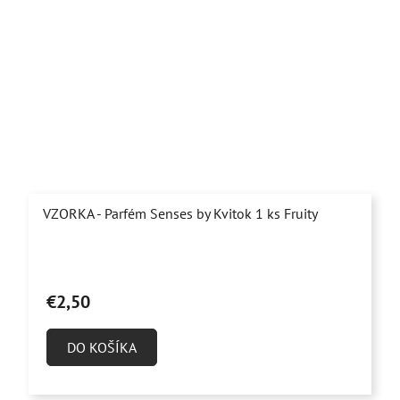
VZORKA - Parfém Senses by Kvitok 1 ks Fruity
Priemerné
hodnotenie
€2,50
produktu
je
DO KOŠÍKA
4,9
z