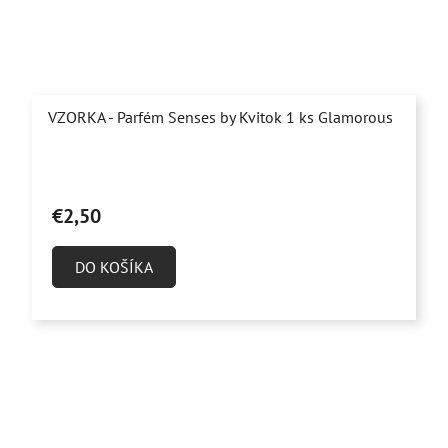
VZORKA - Parfém Senses by Kvitok 1 ks Glamorous
Priemerné
hodnotenie
€2,50
produktu
je
DO KOŠÍKA
4,9
z
5
hviezdičiek.