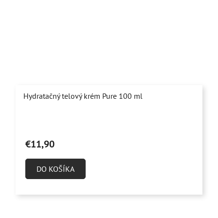
Hydratačný telový krém Pure 100 ml
Priemerné
hodnotenie
€11,90
produktu
je
DO KOŠÍKA
4,8
z
5
hviezdičiek.