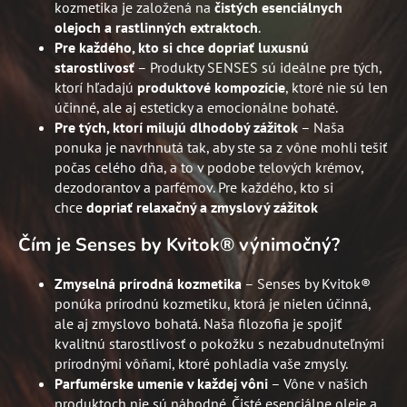
kozmetika je založená na
čistých esenciálnych
olejoch a rastlinných extraktoch
.
Pre každého, kto si chce dopriať luxusnú
starostlivosť
– Produkty SENSES sú ideálne pre tých,
ktorí hľadajú
produktové kompozície
, ktoré nie sú len
účinné, ale aj esteticky a emocionálne bohaté.
Pre tých, ktorí milujú dlhodobý zážitok
– Naša
ponuka je navrhnutá tak, aby ste sa z vône mohli tešiť
počas celého dňa, a to v podobe telových krémov,
dezodorantov a parfémov. Pre každého, kto si
chce
dopriať relaxačný a zmyslový zážitok
Čím je Senses by Kvitok®
výnimočný?
Zmyselná prírodná kozmetika
– Senses by Kvitok®
ponúka prírodnú kozmetiku, ktorá je nielen účinná,
ale aj zmyslovo bohatá. Naša filozofia je spojiť
kvalitnú starostlivosť o pokožku s nezabudnuteľnými
prírodnými vôňami, ktoré pohladia vaše zmysly.
Parfumérske umenie v každej vôni
– Vône v našich
produktoch nie sú náhodné. Čisté esenciálne oleje a