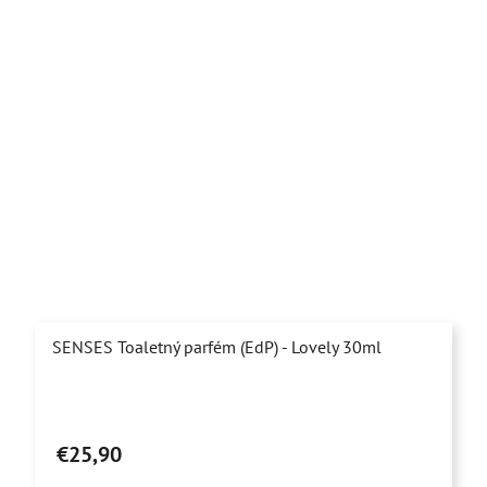
SENSES Toaletný parfém (EdP) - Lovely 30ml
Priemerné
hodnotenie
€25,90
produktu