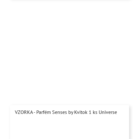
5
hviezdičiek.
VZORKA - Parfém Senses by Kvitok 1 ks Universe
Priemerné