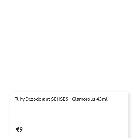
Tuhý Dezodorant SENSES - Glamorous 45ml
Priemerné
hodnotenie
€9
produktu