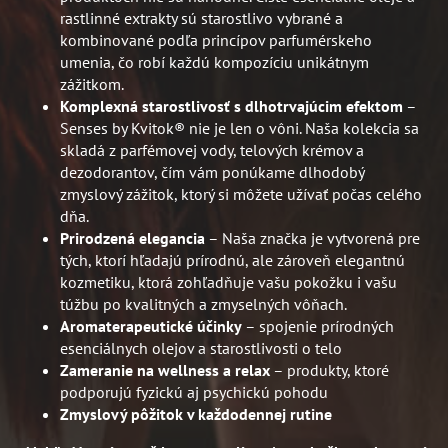
rastlinné extrakty sú starostlivo vybrané a
kombinované podľa princípov parfumérskeho
umenia, čo robí každú kompozíciu unikátnym
zážitkom.
Komplexná starostlivosť s dlhotrvajúcim efektom
–
Senses by Kvitok® nie je len o vôni. Naša kolekcia sa
skladá z parfémovej vody, telových krémov a
dezodorantov, čím vám ponúkame dlhodobý
zmyslový zážitok, ktorý si môžete užívať počas celého
dňa.
Prirodzená elegancia
– Naša značka je vytvorená pre
tých, ktorí hľadajú prírodnú, ale zároveň elegantnú
kozmetiku, ktorá zohľadňuje vašu pokožku i vašu
túžbu po kvalitných a zmyselných vôňach.
Aromaterapeutické účinky
– spojenie prírodných
esenciálnych olejov a starostlivosti o telo
Zameranie na wellness a relax
– produkty, ktoré
podporujú fyzickú aj psychickú pohodu
Zmyslový pôžitok v každodennej rutine