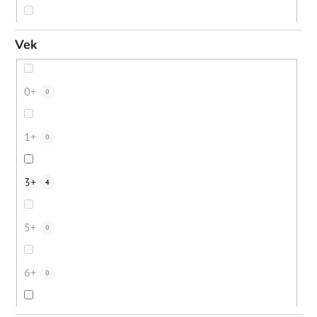
Suchá koža
88
Ochrana pred mestským znečistením
0
Vek
Suché vlasy
21
Ochrana pred žiarením z elektronických prístrojov
0
0+
0
Bezpečné opálenie
12
Podpora ochra
0
1+
0
Digitálne znečistenie
23
Hydratácia
13
3+
4
Mestské znečistenie
19
Obnova ochrannej bariéry
2
5+
0
Starecké/pigmentové škvrny
41
Spomalenie rastu chĺpkov
0
6+
0
Dehydrovaná pleť
39
Zmiernenie zápalov
11