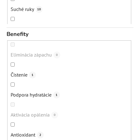
Suché ruky
10
Strie
12
Benefity
Vypadávanie vlasov
12
Eliminácia zápachu
0
Bolesti svalov a kĺbov
1
Čistenie
1
Popraskané päty
16
Podpora hydratácie
1
Lupiny
22
Aktivácia opálenia
0
Akné
79
Antioxidant
2