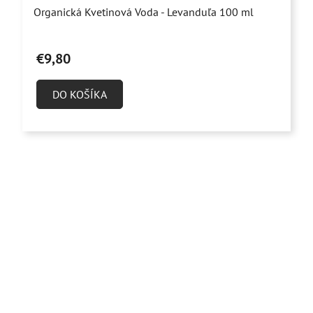
Priemerné
Organická Kvetinová Voda - Levanduľa 100 ml
hodnotenie
produktu
€9,80
je
5,0
DO KOŠÍKA
z
5
hviezdičiek.