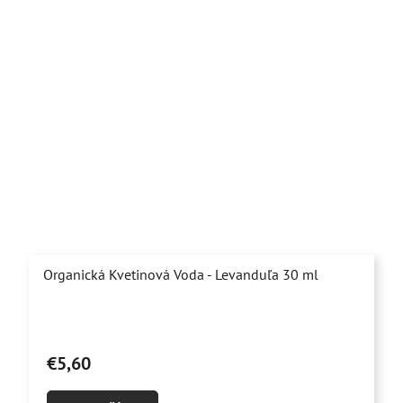
Organická Kvetinová Voda - Levanduľa 30 ml
Priemerné
hodnotenie
€5,60
produktu
je