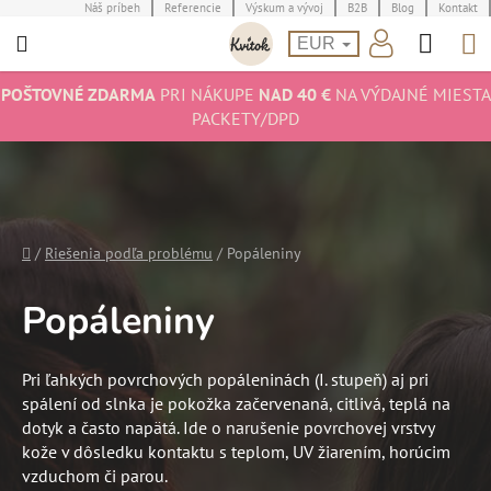
Prejsť
Náš príbeh
Referencie
Výskum a vývoj
B2B
Blog
Kontakt
Hľad
N
na
EUR
obsah
K
POŠTOVNÉ ZDARMA
PRI NÁKUPE
NAD 40 €
NA VÝDAJNÉ MIESTA
PACKETY/DPD
Domov
/
Riešenia podľa problému
/
Popáleniny
Popáleniny
Pri ľahkých povrchových popáleninách (I. stupeň) aj pri
spálení od slnka je pokožka začervenaná, citlivá, teplá na
dotyk a často napätá. Ide o narušenie povrchovej vrstvy
kože v dôsledku kontaktu s teplom, UV žiarením, horúcim
vzduchom či parou.