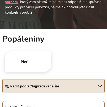
poradcu
,
ktorý vám okamžite na mieru odporučí tie správne
produkty pre vašu pokožku, najmä ak potrebujete riešiť
konkrétny problém.
Popáleniny
Pleť
R
Radiť podľa:
Najpredávanejšie
a
d
e