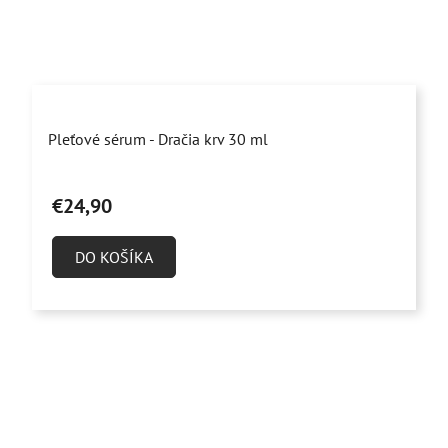
Priemerné
Pleťové sérum - Dračia krv 30 ml
hodnotenie
produktu
€24,90
je
4,9
DO KOŠÍKA
z
5
hviezdičiek.