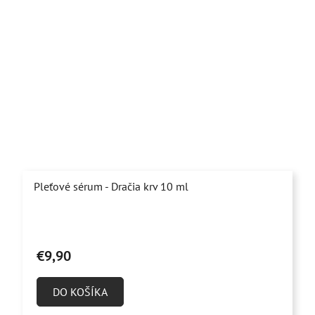
Pleťové sérum - Dračia krv 10 ml
Priemerné
hodnotenie
€9,90
produktu
je
DO KOŠÍKA
4,9