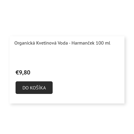
Organická Kvetinová Voda - Harmanček 100 ml
Priemerné
hodnotenie
€9,80
produktu
je
DO KOŠÍKA
4,9
z
5
hviezdičiek.