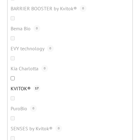
BARRIER BOOSTER by Kvitok®
0
Bema Bio
0
EVY technology
0
Kia Charlotta
0
KVITOK®
17
PuroBio
0
SENSES by Kvitok®
0