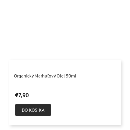
Priemerné
Organický Marhuľový Olej 50ml
hodnotenie
produktu
€7,90
je
5,0
DO KOŠÍKA
z
5
hviezdičiek.