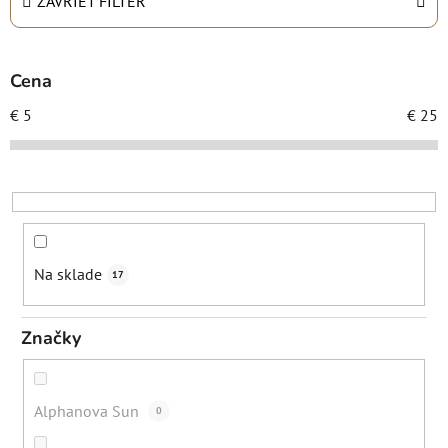
n
ZAVRIEŤ FILTER
i
e
p
Cena
r
€
5
€
25
o
d
u
k
t
o
Na sklade
17
v
Značky
Alphanova Sun
0