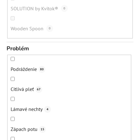
SOLUTION by Kvitok®
0
Wooden Spoon
0
Problém
Podráždenie
80
Citlivá pleť
67
Lámavé nechty
4
Zápach potu
15