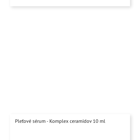
z
5
hviezdičiek.
Pleťové sérum - Komplex ceramidov 10 ml
Priemerné