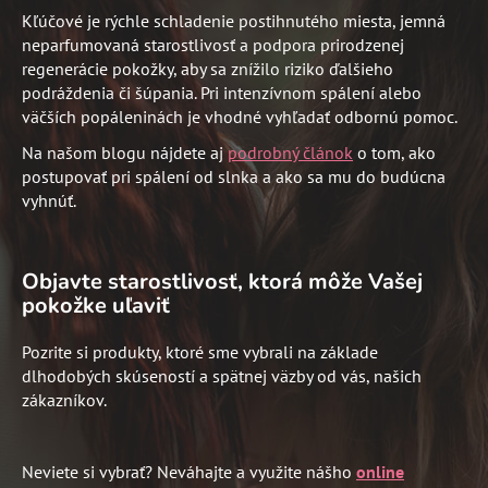
Kľúčové je rýchle schladenie postihnutého miesta, jemná
neparfumovaná starostlivosť a podpora prirodzenej
regenerácie pokožky, aby sa znížilo riziko ďalšieho
podráždenia či šúpania. Pri intenzívnom spálení alebo
väčších popáleninách je vhodné vyhľadať odbornú pomoc.
Na našom blogu nájdete aj
podrobný článok
o tom, ako
postupovať pri spálení od slnka a ako sa mu do budúcna
vyhnúť.
Objavte starostlivosť, ktorá môže Vašej
pokožke uľaviť
Pozrite si produkty, ktoré sme vybrali na základe
dlhodobých skúseností a spätnej väzby od vás, našich
zákazníkov.
Neviete si vybrať? Neváhajte a využite nášho
online