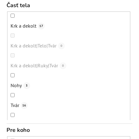
10+
2
Časť tela
Nežiadúce ochlpenie
1
Eliminácia čiernych bodiek
0
12+
0
Krk a dekolt
17
Bežná denná starostlivosť
57
Eliminácia upchatých pórov
0
do cca 30 rokov
0
Krk a dekolt|Telo|Tvár
0
Nadmerná tvorba mazu
40
Regenerácia pokožky
7
30+
0
Krk a dekolt|Ruky|Tvár
0
Kuracia koža (keratosis pilaris)
7
Eliminácia pigmentácií
1
40+
0
Nohy
3
Zarastajúce chĺpky
3
Exfoliácia
0
50+
0
Tvár
16
Celulitída
6
Podpora mikrocirkulácie
0
Všetky vekové kategórie (dospelí)
6
Telo
14
Jazvičky po akné
Pre koho
23
Prevencia vzniku pigmentácií
0