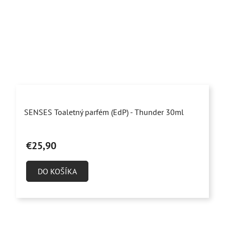
Priemerné
SENSES Toaletný parfém (EdP) - Thunder 30ml
hodnotenie
produktu
€25,90
je
4,9
DO KOŠÍKA
z
5
hviezdičiek.