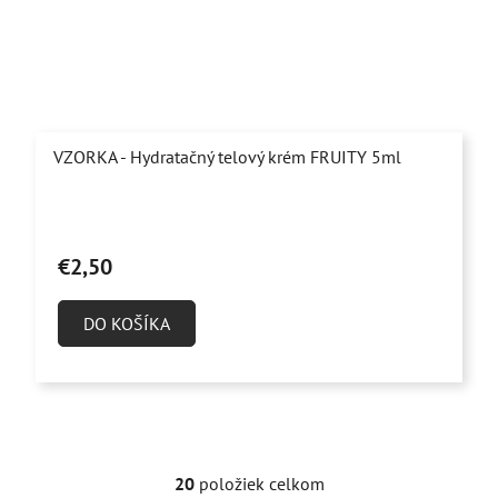
VZORKA - Hydratačný telový krém FRUITY 5ml
€2,50
DO KOŠÍKA
20
položiek celkom
O