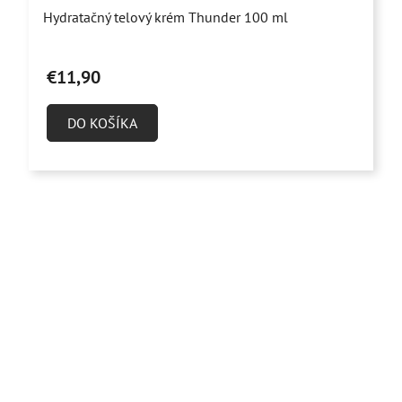
Priemerné
Hydratačný telový krém Thunder 100 ml
hodnotenie
produktu
€11,90
je
4,0
DO KOŠÍKA
z
5
hviezdičiek.