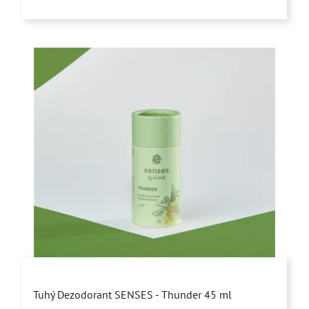
5
hviezdičiek.
Priemerné
Tuhý Dezodorant SENSES - Thunder 45 ml
hodnotenie