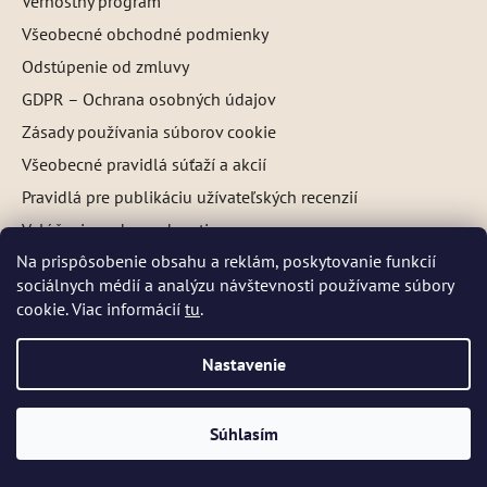
Vernostný program
Všeobecné obchodné podmienky
Odstúpenie od zmluvy
GDPR – Ochrana osobných údajov
Zásady používania súborov cookie
Všeobecné pravidlá súťaží a akcií
Pravidlá pre publikáciu užívateľských recenzií
Vylúčenie zodpovednosti
Na prispôsobenie obsahu a reklám, poskytovanie funkcií
sociálnych médií a analýzu návštevnosti používame súbory
OSTATNÉ
DŇA 5 a 6 AUGUSTA NEBUDEME ODOSIELAŤ ŽIADNE ZÁSIELKY. ☀️
cookie. Viac informácií
tu
.
Letná prevádzka: Počas horúcich dní chránime kvalitu našich výrobkov,
Test typu pleti
preto sa môže dodanie mierne predĺžiť. V piatky zásielky neodosielame.
Pri extrémnych horúčavách môžeme odoslanie dočasne pozastaviť.
Poradca - výber na mieru
Nastavenie
Niektoré produkty sú počas leta dočasne nedostupné, pretože by sa
mohli pri preprave poškodiť. 📦 Prosíme, zásielku si vyzdvihnite čo
Blog o kozmetike
najskôr a nevoľte vonkajšie boxy vystavené slnku. Reklamácie
Referencie
poškodenia teplom po doručení nebude možné uznať. Ďakujeme za
Súhlasím
pochopenie. Tím Kvitok 💚