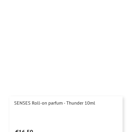
SENSES Roll-on parfum - Thunder 10ml
Priemerné
hodnotenie