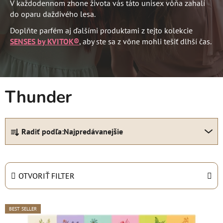
V každodennom zhone života vás táto unisex vôňa zahalí
do oparu daždivého lesa.
Doplňte parfém aj ďalšími produktami z tejto kolekcie
SENSES by KVITOK®
, aby ste sa z vône mohli tešiť dlhší čas.
Thunder
R
Radiť podľa:
Najpredávanejšie
a
d
e
n
OTVORIŤ FILTER
i
e
V
BEST SELLER
p
ý