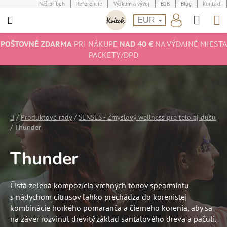
Prejsť
Náš príbeh
Referencie
Výskum a vývoj
B2B
Blog
Kontakt
Hľad
N
na
EUR
obsah
K
POŠTOVNÉ ZDARMA
PRI NÁKUPE
NAD 40 €
NA VÝDAJNÉ MIESTA
PACKETY/DPD
Domov
/
Produktové rady
/
SENSES - Zmyslový wellness pre telo aj dušu
/
Thunder
Thunder
Čistá zelená kompozícia vrchných tónov spearmintu
s nádychom citrusov ľahko prechádza do korenistej
kombinácie horkého pomaranča a čierneho korenia, aby sa
na záver rozvinul drevitý základ santalového dreva a pačuli.