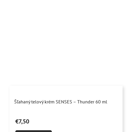
Priemerné
Šľahaný telový krém SENSES – Thunder 60 ml
hodnotenie
produktu
€7,50
je
4,7