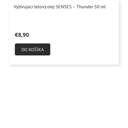
Vyživujúci telový olej SENSES – Thunder 50 ml
Priemerné
hodnotenie
€8,90
produktu
je
DO KOŠÍKA
5,0
z
5
hviezdičiek.