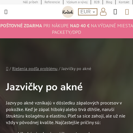
Prejsť
Náš príbeh
Referencie
Výskum a vývoj
B2B
Blog
Kontakt
Hľad
N
na
EUR
obsah
K
POŠTOVNÉ ZDARMA
PRI NÁKUPE
NAD 40 €
NA VÝDAJNÉ MIESTA
PACKETY/DPD
Domov
/
Riešenia podľa problému
/
Jazvičky po akné
Jazvičky po akné
Jazvy po akné vznikajú v dôsledku zápalových procesov v
pokožke. Keď je zápal hlboký alebo trvá dlhšie, naruší
štruktúru kolagénu a elastínu. Pleť sa síce zahojí, ale už nie
vždy v pôvodnej kvalite. Najčastejšie príčiny sú: