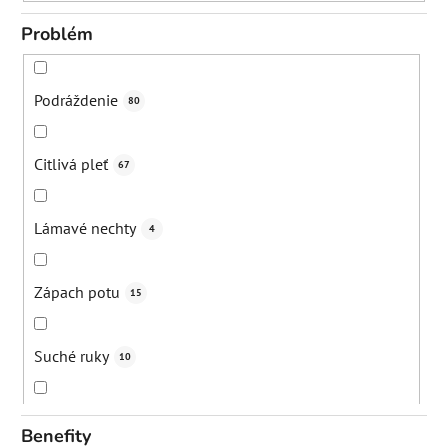
Problém
Podráždenie
80
Citlivá pleť
67
Lámavé nechty
4
Zápach potu
15
Suché ruky
10
Strie
12
Benefity