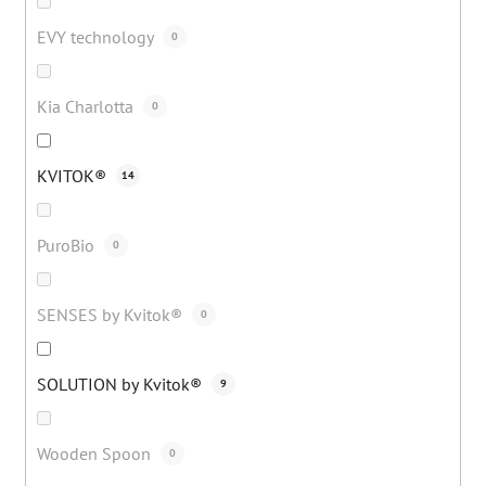
EVY technology
0
Kia Charlotta
0
KVITOK®
14
PuroBio
0
SENSES by Kvitok®
0
SOLUTION by Kvitok®
9
Wooden Spoon
0