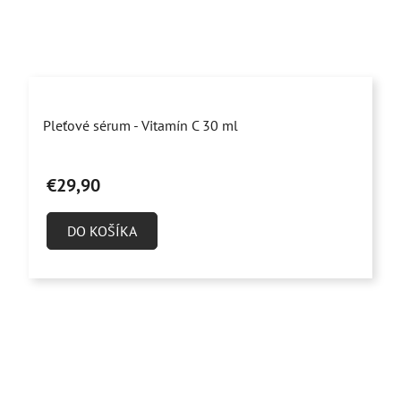
Priemerné
Pleťové sérum - Vitamín C 30 ml
hodnotenie
produktu
€29,90
je
5,0
DO KOŠÍKA
z
5
hviezdičiek.