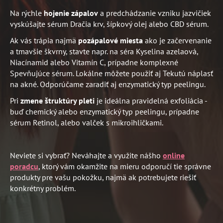
Na rýchle
hojenie zápalov
a predchádzanie vzniku jazvičiek
vyskúšajte sérum Dračia krv, šípkový olej alebo CBD sérum.
Ak vás trápia najmä
pozápalové miesta
ako je začervenanie
a tmavšie škvrny, stavte napr. na séra Kyselina azelaová,
Niacínamid alebo Vitamín C, prípadne komplexné
Spevňujúce sérum. Lokálne môžete použiť aj Tekutú náplasť
na akné. Odporúčame zaradiť aj enzymatický typ peelingu.
Pri
zmene štruktúry pleti
je ideálna pravidelná exfoliácia -
buď chemický alebo enzymatický typ peelingu, prípadne
sérum Retinol, alebo valček s mikroihličkami.
Neviete si vybrať? Neváhajte a využite nášho
online
poradcu
,
ktorý vám okamžite na mieru odporučí tie správne
produkty pre vašu pokožku, najmä ak potrebujete riešiť
konkrétny problém.