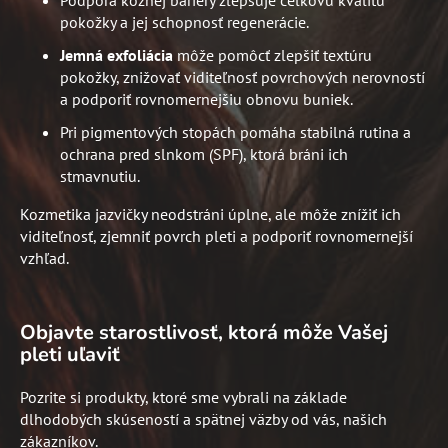
pokožky a jej schopnosť regenerácie.
Jemná exfoliácia
môže pomôcť zlepšiť textúru
pokožky, znižovať viditeľnosť povrchových nerovností
a podporiť rovnomernejšiu obnovu buniek.
Pri pigmentových stopách pomáha stabilná rutina a
ochrana pred slnkom (SPF), ktorá bráni ich
stmavnutiu.
Kozmetika jazvičky neodstráni úplne, ale môže znížiť ich
viditeľnosť, zjemniť povrch pleti a podporiť rovnomernejší
vzhľad.
Objavte starostlivosť, ktorá môže Vašej
pleti uľaviť
Pozrite si produkty, ktoré sme vybrali na základe
dlhodobých skúseností a spätnej väzby od vás, našich
zákazníkov.