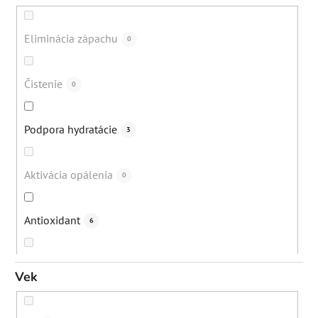
Vypadávanie vlasov
12
Eliminácia zápachu
0
Bolesti svalov a kĺbov
1
Čistenie
0
Popraskané päty
16
Podpora hydratácie
3
Lupiny
22
Aktivácia opálenia
0
Akné
79
Antioxidant
6
Suchá koža
88
Ochrana pred mestským znečistením
0
Vek
Suché vlasy
21
Ochrana pred žiarením z elektronických prístrojov
0