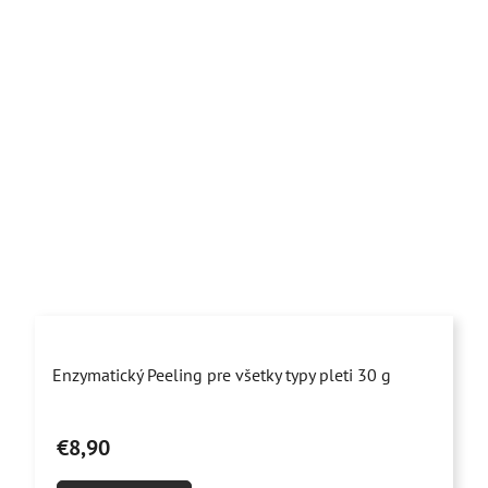
Priemerné
Enzymatický Peeling pre všetky typy pleti 30 g
hodnotenie
produktu
€8,90
je
5,0