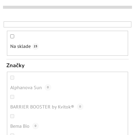
o
d
u
k
t
o
Na sklade
23
v
Značky
Alphanova Sun
0
BARRIER BOOSTER by Kvitok®
0
Bema Bio
0