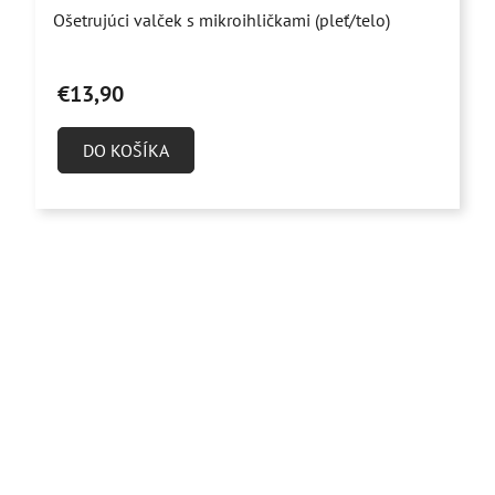
Priemerné
Ošetrujúci valček s mikroihličkami (pleť/telo)
hodnotenie
produktu
€13,90
je
4,9
DO KOŠÍKA
z
5
hviezdičiek.