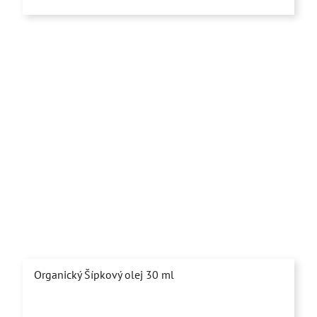
z
5
hviezdičiek.
Organický Šípkový olej 30 ml