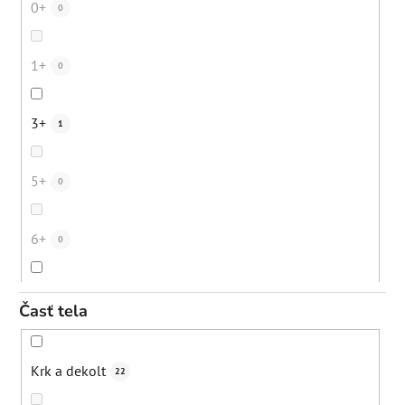
0+
0
Bezpečné opálenie
12
Podpora ochra
0
1+
0
Digitálne znečistenie
23
Hydratácia
11
3+
1
Mestské znečistenie
19
Obnova ochrannej bariéry
0
5+
0
Starecké/pigmentové škvrny
41
Spomalenie rastu chĺpkov
0
6+
0
Dehydrovaná pleť
39
Zmiernenie zápalov
4
10+
4
Časť tela
Nežiadúce ochlpenie
1
Eliminácia čiernych bodiek
15
12+
1
Krk a dekolt
22
Bežná denná starostlivosť
57
Eliminácia upchatých pórov
15