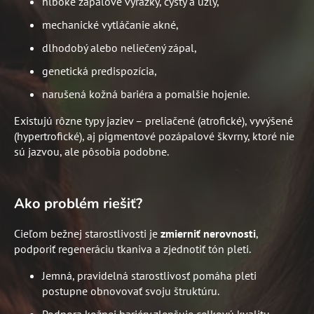
hlboké zápalové vyrážky, cysty a uzly,
mechanické vytláčanie akné,
dlhodobý alebo neliečený zápal,
genetická predispozícia,
narušená kožná bariéra a pomalšie hojenie.
Existujú rôzne typy jaziev – preliačené (atrofické), vyvýšené
(hypertrofické), aj pigmentové pozápalové škvrny, ktoré nie
sú jazvou, ale pôsobia podobne.
Ako problém riešiť?
Cieľom bežnej starostlivosti je
zmierniť nerovnosti
,
podporiť regeneráciu tkaniva a zjednotiť tón pleti.
Jemná, pravidelná starostlivosť pomáha pleti
postupne obnovovať svoju štruktúru.
Podpora kožnej bariéry zlepšuje celkovú kvalitu