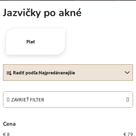
Jazvičky po akné
Pleť
R
Radiť podľa:
Najpredávanejšie
a
d
e
n
ZAVRIEŤ FILTER
i
e
p
Cena
r
€
8
€
79