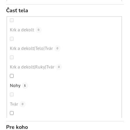
Zmiernenie zápalov
0
10+
0
Časť tela
Nežiadúce ochlpenie
1
Eliminácia čiernych bodiek
0
12+
0
Krk a dekolt
0
Bežná denná starostlivosť
57
Eliminácia upchatých pórov
0
do cca 30 rokov
0
Krk a dekolt|Telo|Tvár
0
Nadmerná tvorba mazu
40
Regenerácia pokožky
0
30+
0
Krk a dekolt|Ruky|Tvár
0
Kuracia koža (keratosis pilaris)
7
Eliminácia pigmentácií
1
40+
0
Nohy
1
Zarastajúce chĺpky
3
Exfoliácia
1
50+
0
Tvár
0
Celulitída
6
Podpora mikrocirkulácie
0
Všetky vekové kategórie (dospelí)
0
Telo
1
Jazvičky po akné
Pre koho
23