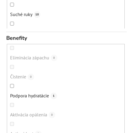
Suché ruky
10
Strie
12
Benefity
Vypadávanie vlasov
12
Eliminácia zápachu
0
Bolesti svalov a kĺbov
1
Čistenie
0
Popraskané päty
16
Podpora hydratácie
1
Lupiny
22
Aktivácia opálenia
0
Akné
79