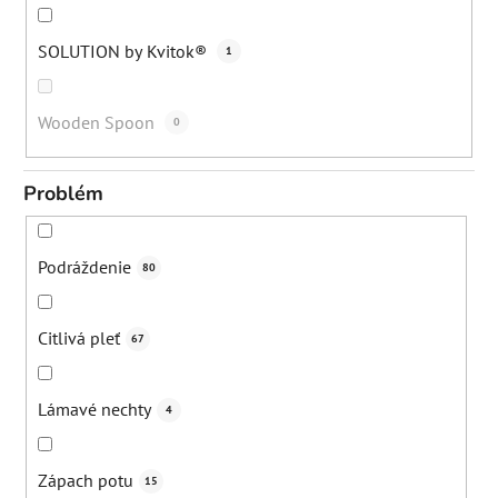
SOLUTION by Kvitok®
1
Wooden Spoon
0
Problém
Podráždenie
80
Citlivá pleť
67
Lámavé nechty
4
Zápach potu
15