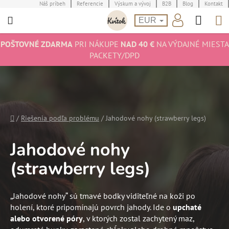
Prejsť
Náš príbeh
Referencie
Výskum a vývoj
B2B
Blog
Kontakt
Hľad
N
na
EUR
obsah
K
POŠTOVNÉ ZDARMA
PRI NÁKUPE
NAD 40 €
NA VÝDAJNÉ MIESTA
PACKETY/DPD
Domov
/
Riešenia podľa problému
/
Jahodové nohy (strawberry legs)
Jahodové nohy
(strawberry legs)
„Jahodové nohy“ sú tmavé bodky viditeľné na koži po
holení, ktoré pripomínajú povrch jahody. Ide o
upchaté
alebo otvorené póry
, v ktorých zostal zachytený maz,