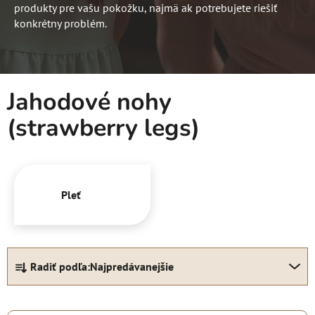
produkty pre vašu pokožku, najmä ak potrebujete riešiť
konkrétny problém.
Jahodové nohy
(strawberry legs)
Pleť
R
Radiť podľa:
Najpredávanejšie
a
d
e