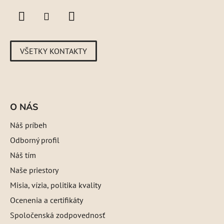
Limitless
0
30ml
0
posilnenie odolonosti vlasu
0
Unstoppabble
0
50ml
VŠETKY KONTAKTY
0
Ochrana pred žiarením
0
Seashell seashell
0
6ml
0
Sun kissed
O NÁS
0
Náš príbeh
Super powers
0
Odborný profil
Náš tím
Naše priestory
Misia, vízia, politika kvality
Ocenenia a certifikáty
Spoločenská zodpovednosť