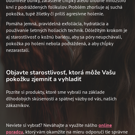
odumreté bunky, zarastené chĺpky alebo drobné množstvo
krvi z podráždených folikulov. Problém zhoršuje aj suchá
pokožka, tupé žiletky či príliš agresívne holenie.
Pomáha jemná, pravidelná exfoliácia, hydratácia a
používanie šetrných holiacich techník. Dôležitým krokom je
aj starostlivosť o kožnú bariéru, aby sa póry neupchávali,
pokožka po holení nebola podráždená, a aby chĺpky
nezarastali.
Objavte starostlivosť, ktorá môže Vašu
pokožku zjemniť a vyhladiť
Pozrite si produkty, ktoré sme vybrali na základe
dlhodobých skúseností a spätnej väzby od vás, našich
zákazníkov.
Neviete si vybrať? Neváhajte a využite nášho
online
poradcu
,
ktorý vám okamžite na mieru odporučí tie správne