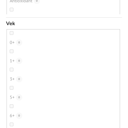
Antioxidant
0
Suchá koža
88
Ochrana pred mestským znečistením
0
Vek
Suché vlasy
21
Ochrana pred žiarením z elektronických prístrojov
0
0+
0
Bezpečné opálenie
12
Podpora ochra
0
1+
0
Digitálne znečistenie
23
Hydratácia
1
3+
0
Mestské znečistenie
19
Obnova ochrannej bariéry
1
5+
0
Starecké/pigmentové škvrny
41
Spomalenie rastu chĺpkov
0
6+
0
Dehydrovaná pleť
39