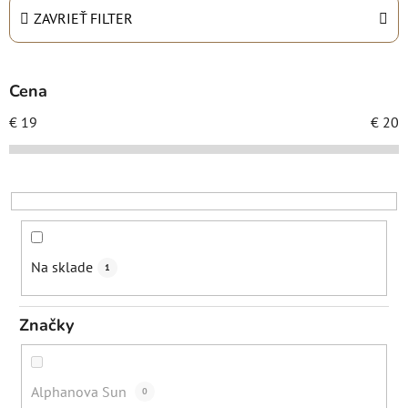
n
ZAVRIEŤ FILTER
i
e
p
Cena
r
€
19
€
20
o
d
u
k
t
o
Na sklade
1
v
Značky
Alphanova Sun
0