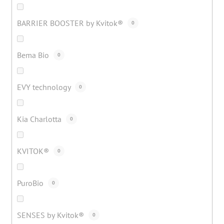
BARRIER BOOSTER by Kvitok®
0
Bema Bio
0
EVY technology
0
Kia Charlotta
0
KVITOK®
0
PuroBio
0
SENSES by Kvitok®
0