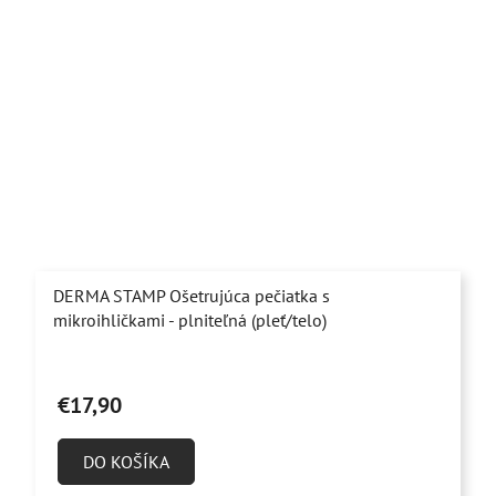
DERMA STAMP Ošetrujúca pečiatka s
mikroihličkami - plniteľná (pleť/telo)
Priemerné
hodnotenie
€17,90
produktu
je
DO KOŠÍKA
4,4