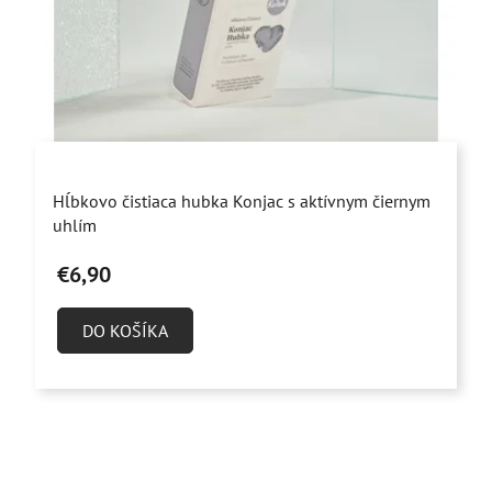
Priemerné
Hĺbkovo čistiaca hubka Konjac s aktívnym čiernym
hodnotenie
uhlím
produktu
€6,90
je
4,9
DO KOŠÍKA
z
5
hviezdičiek.