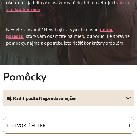
ošetrujúci jadeitový masážny valček alebo ošetrujúci
valček
s mikroihličkami
.
Neviete si vybrať? Neváhajte a využite nášho
online
poradcu
, ktorý vám okamžite na mieru odporučí tie správne
pomôcky, najmä ak potrebujete riešiť konkrétny problém.
Pomôcky
R
Radiť podľa:
Najpredávanejšie
a
d
e
n
OTVORIŤ FILTER
i