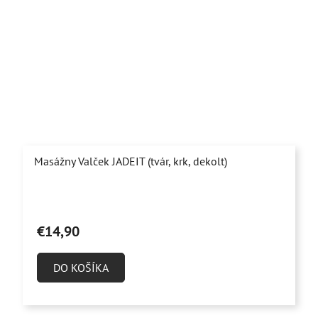
Masážny Valček JADEIT (tvár, krk, dekolt)
Priemerné
hodnotenie
€14,90
produktu
je
DO KOŠÍKA
4,9
z