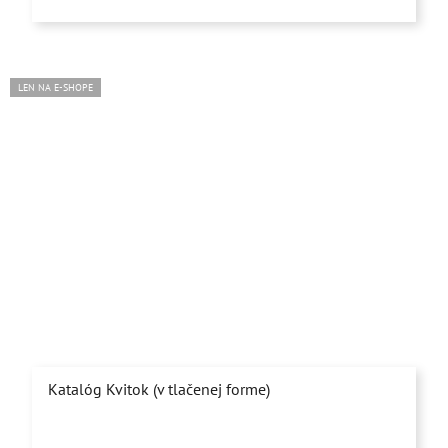
z
5
hviezdičiek.
LEN NA E-SHOPE
Katalóg Kvitok (v tlačenej forme)