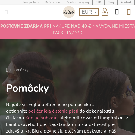
Prejsť
Náš príbeh
Referencie
Výskum a vývoj
B2B
Blog
Kontakt
Hľad
N
na
EUR
obsah
K
POŠTOVNÉ ZDARMA
PRI NÁKUPE
NAD 40 €
NA VÝDAJNÉ MIESTA
PACKETY/DPD
Domov
/
Pomôcky
Pomôcky
Nájdite si svojho obľúbeného pomocníka a
dotiahnite
odlíčenie a čistenie pleti
do dokonalosti s
čistiacou
Konjac hubkou
,
alebo odličovacími tampónikmi z
bambusového froté. Nadštandardnú starostlivosť pre
zdravšiu, krajšiu a pevnejšiu pleť vám poskytne aj náš