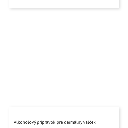
5
hviezdičiek.
Priemerné
Alkoholový prípravok pre dermálny valček
hodnotenie