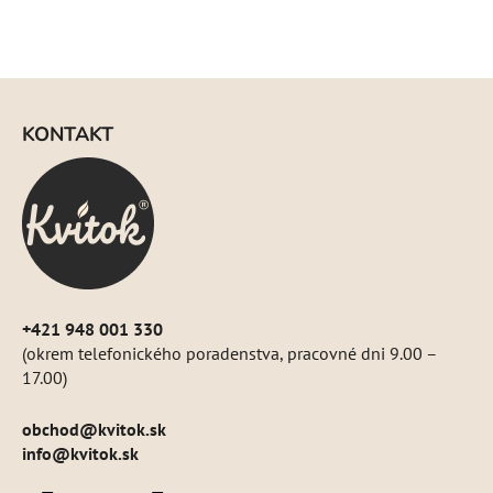
d
a
c
i
Z
e
á
p
KONTAKT
p
r
ä
v
k
t
y
i
v
e
ý
p
i
+421 948 001 330
s
(okrem telefonického poradenstva, pracovné dni 9.00 –
u
17.00)
obchod
@
kvitok.sk
info@kvitok.sk