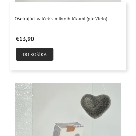
Priemerné
Ošetrujúci valček s mikroihličkami (pleť/telo)
hodnotenie
produktu
€13,90
je
4,9
DO KOŠÍKA
z
5
hviezdičiek.