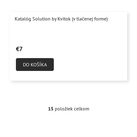
Katalóg Solution by Kvitok (v tlačenej forme)
€7
DO KOŠÍKA
15
položiek celkom
O
v
l
á