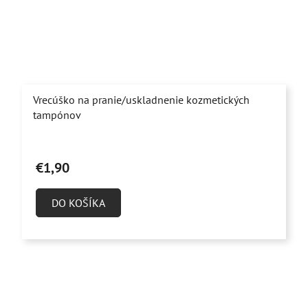
Vrecúško na pranie/uskladnenie kozmetických
tampónov
Priemerné
hodnotenie
€1,90
produktu
je
DO KOŠÍKA
5,0
z
5
hviezdičiek.