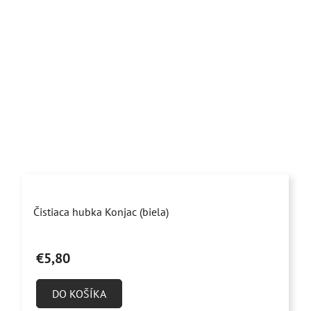
Priemerné
Čistiaca hubka Konjac (biela)
hodnotenie
produktu
€5,80
je
4,9
DO KOŠÍKA
z