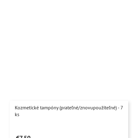
5
hviezdičiek.
Kozmetické tampóny (prateľné/znovupoužiteľné) - 7
ks
Priemerné
hodnotenie