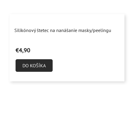
Priemerné
Silikónový štetec na nanášanie masky/peelingu
hodnotenie
produktu
€4,90
je
4,9
DO KOŠÍKA
z
5
hviezdičiek.