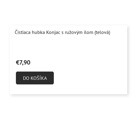
Čistiaca hubka Konjac s ružovým ílom (telová)
Priemerné
hodnotenie
€7,90
produktu
je
DO KOŠÍKA
4,3
z
5
hviezdičiek.