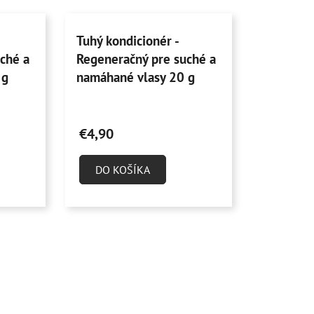
Tuhý kondicionér -
ché a
Regeneračný pre suché a
 g
namáhané vlasy 20 g
Priemerné
hodnotenie
€4,90
produktu
je
DO KOŠÍKA
4,6
z
5
hviezdičiek.