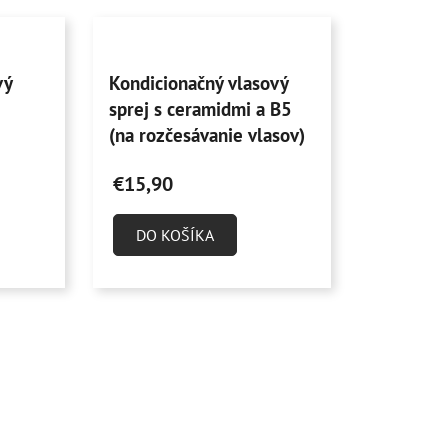
Priemerné
vý
Kondicionačný vlasový
hodnotenie
sprej s ceramidmi a B5
produktu
(na rozčesávanie vlasov)
je
100 ml
5,0
€15,90
z
5
DO KOŠÍKA
hviezdičiek.