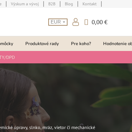
e
Výskum a vývoj
B2B
Blog
Kontakt
0,00 €
EUR
NÁKUPNÝ
KOŠÍK
omôcky
Produktové rady
Pre koho?
Hodnotenie o
TY/DPD
emické úpravy, slnko, mráz, vietor či mechanické