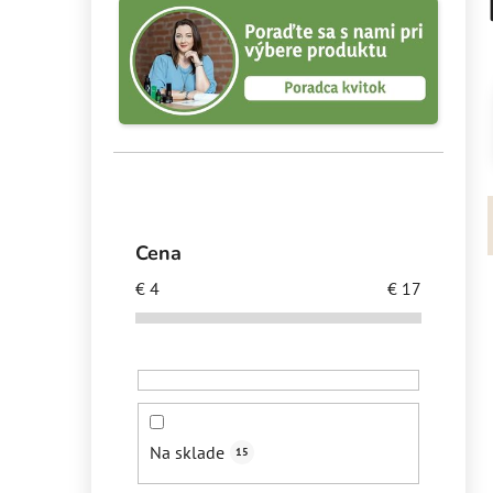
B
o
č
n
ý
p
a
n
e
Cena
l
€
4
€
17
i
Na sklade
15