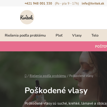
Prejsť
+421 948 001 330
(Po - pia 9 - 17h)
info@kvitok.sk
na
obsah
Riešenia podľa problému
Pleť
Vlasy
Telo
POŠTO
Domov
/
Riešenia podľa problému
/
Poškodené vlasy
Poškodené vlasy
Poškodené vlasy sú suché, krehké, lámavé a strácajú