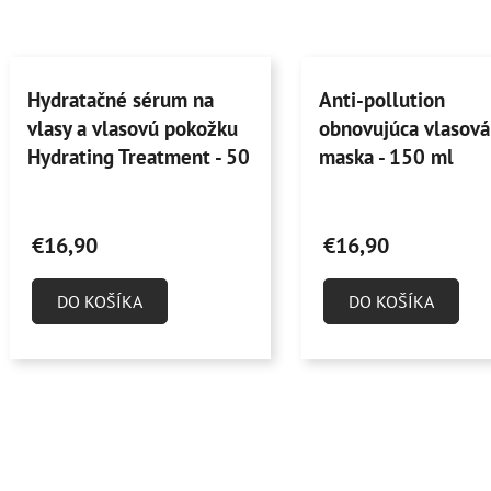
Hydratačné sérum na
Anti-pollution
vlasy a vlasovú pokožku
obnovujúca vlasová
Hydrating Treatment - 50
maska - 150 ml
ml
Priemerné
Priemerné
hodnotenie
hodnotenie
€16,90
€16,90
produktu
produktu
je
je
DO KOŠÍKA
DO KOŠÍKA
5,0
4,6
z
z
5
5
hviezdičiek.
hviezdičiek.