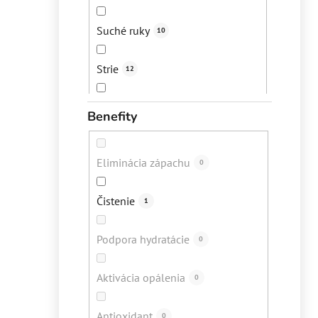
Suché ruky
10
Strie
12
Vypadávanie vlasov
12
Benefity
Bolesti svalov a kĺbov
1
Eliminácia zápachu
0
Popraskané päty
16
Čistenie
1
Lupiny
22
Podpora hydratácie
0
Akné
79
Aktivácia opálenia
0
Suchá koža
88
Antioxidant
0