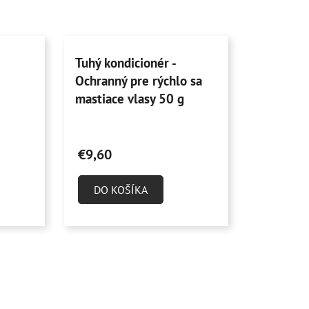
Tuhý kondicionér -
Ochranný pre rýchlo sa
mastiace vlasy 50 g
Priemerné
hodnotenie
€9,60
produktu
je
DO KOŠÍKA
4,7
z
5
hviezdičiek.