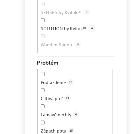
SENSES by Kvitok®
0
SOLUTION by Kvitok®
6
Wooden Spoon
0
Problém
Podráždenie
80
Citlivá pleť
67
Lámavé nechty
4
Zápach potu
15