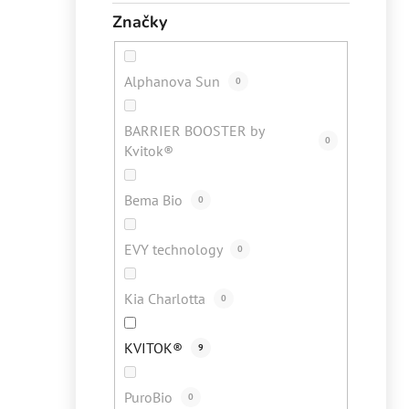
Značky
Alphanova Sun
0
BARRIER BOOSTER by
0
Kvitok®
Bema Bio
0
EVY technology
0
Kia Charlotta
0
KVITOK®
9
PuroBio
0