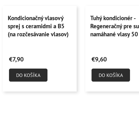
Kondicionačný vlasový
Tuhý kondicionér -
sprej s ceramidmi a B5
Regeneračný pre su
(na rozčesávanie vlasov)
namáhané vlasy 50
30 ml (rozprašovač)
Priemerné
Priemerné
hodnotenie
hodnotenie
€7,90
€9,60
produktu
produktu
je
je
DO KOŠÍKA
DO KOŠÍKA
5,0
4,6
z
z
5
5
hviezdičiek.
hviezdičiek.