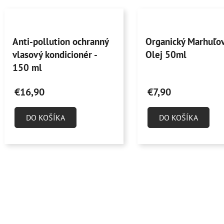
Priemerné
Priemerné
Anti-pollution ochranný
Organický Marhuľo
hodnotenie
hodnotenie
vlasový kondicionér -
Olej 50ml
produktu
produktu
150 ml
je
je
4,9
5,0
€16,90
€7,90
z
z
5
5
DO KOŠÍKA
DO KOŠÍKA
hviezdičiek.
hviezdičiek.