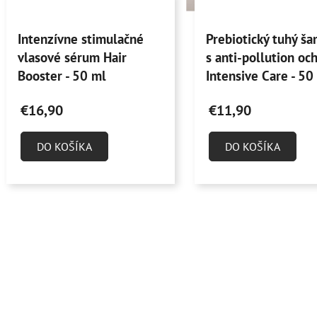
o
Priemerné
Priemerné
d
Intenzívne stimulačné
Prebiotický tuhý š
hodnotenie
hodnotenie
u
vlasové sérum Hair
s anti-pollution oc
produktu
produktu
k
Booster - 50 ml
Intensive Care - 50
je
je
t
4,8
4,9
o
€16,90
€11,90
z
z
v
5
5
DO KOŠÍKA
DO KOŠÍKA
hviezdičiek.
hviezdičiek.