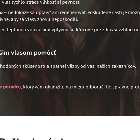
vlas rýchlo stráca vlhkosť aj pevnosť.
vo
– nedokáže sa opraviť ani regenerovať. Poškodené časti je možné
vne, aby sa vlasy znovu nepoškodili.
 pred teplom a vonkajšími vplyvmi sú kľúčové pre zdravší vzhľad 
Vašim vlasom pomôcť
dlhodobých skúseností a spätnej väzby od vás, našich zákazníkov.
e poradcu
,
ktorý vám okamžite na mieru odporučí tie správne prod