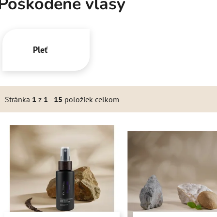
Poškodené vlasy
Pleť
Stránka
1
z
1
-
15
položiek celkom
V
ý
p
s
p
r