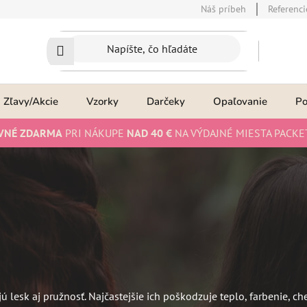
Náš príbeh
Referenci
Zľavy/Akcie
Vzorky
Darčeky
Opaľovanie
P
VNÉ ZDARMA
PRI NÁKUPE
NAD 40 €
NA VÝDAJNÉ MIESTA PACKE
 lesk aj pružnosť. Najčastejšie ich poškodzuje teplo, farbenie, ch