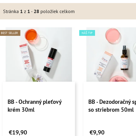
Stránka
1
z
1
-
28
položiek celkom
V
BEST SELLER
NÁŠ TIP
ý
p
s
p
r
o
Priemerné
Priemerné
d
BB - Ochranný pleťový
BB - Dezodoračný s
hodnotenie
hodnotenie
u
krém 30ml
so striebrom 50ml
produktu
produktu
k
je
je
t
4,9
4,9
o
€19,90
€9,90
z
z