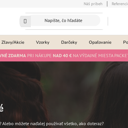
Náš príbeh
Referenci
Zľavy/Akcie
Vzorky
Darčeky
Opaľovanie
P
VNÉ ZDARMA
PRI NÁKUPE
NAD 40 €
NA VÝDAJNÉ MIESTA PACKE
é
? Alebo môžete naďalej používať všetko, ako doteraz?