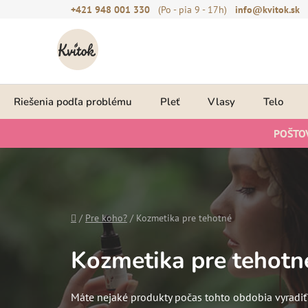
Prejsť
+421 948 001 330
(Po - pia 9 - 17h)
info@kvitok.sk
na
obsah
Riešenia podľa problému
Pleť
Vlasy
Telo
POŠTO
Domov
/
Pre koho?
/
Kozmetika pre tehotné
Kozmetika pre tehotn
Máte nejaké produkty počas tohto obdobia vyradiť