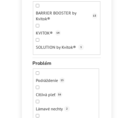
BARRIER BOOSTER by
13
Kvitok®
KVITOK®
14
SOLUTION by Kvitok®
1
Problém
Podráždenie
15
Citlivá pleť
16
Lámavé nechty
2