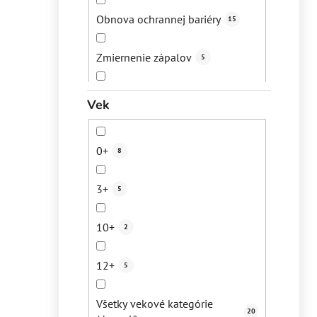
Suchá koža
7
Obnova ochrannej bariéry
15
Suché vlasy
3
Zmiernenie zápalov
5
Starecké/pigmentové škvrny
1
Regenerácia pokožky
10
Vek
Dehydrovaná pleť
5
Eliminácia pigmentácií
1
0+
8
Bežná denná starostlivosť
3
Revitalizácia pokožky
1
3+
5
Celulitída
1
Udržanie hydratácie
13
10+
2
Jazvičky po akné
1
Upokojenie
9
12+
5
Poškodená pleť
10
Zmiernenie svrbenia
2
Všetky vekové kategórie
Seborea
8
20