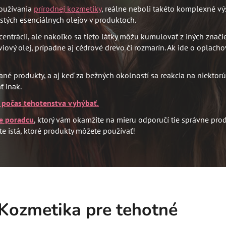
používania
prírodnej kozmetiky
, reálne neboli takéto komplexné vý
istých esenciálnych olejov v produktoch.
ncentrácii, ale nakoľko sa tieto látky môžu kumulovať z iných zna
ový olej, prípadne aj cédrové drevo či rozmarín. Ak ide o oplacho
é produkty, a aj keď za bežných okolností sa reakcia na niektorú
ť inak.
a počas tehotenstva vyhýbať.
e poradcu
, ktorý vám okamžite na mieru odporučí tie správne prod
te istá, ktoré produkty môžete používať!
Kozmetika pre tehotné