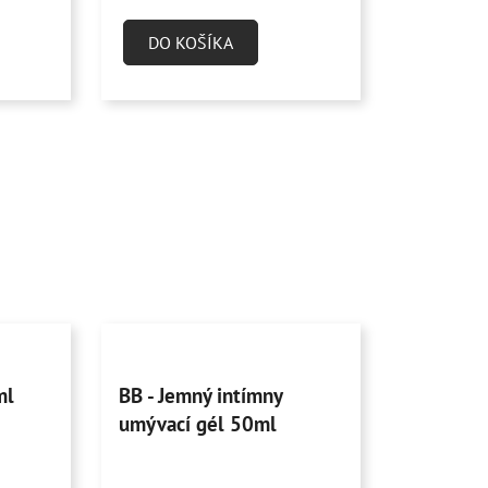
5
DO KOŠÍKA
hviezdičiek.
Priemerné
ml
BB - Jemný intímny
hodnotenie
umývací gél 50ml
produktu
je
4,8