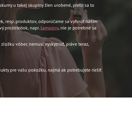
skumy u takej skupiny žien urobené, preto sa to
čiek, resp. produktov, odporúčame sa vyhnúť našim
vý prostriedok, napr.
šampóny
, nie je potrebné sa
 zložku vôbec nemusí vyskytnúť, práve teraz,
ukty pre vašu pokožku, najmä ak potrebujete riešiť