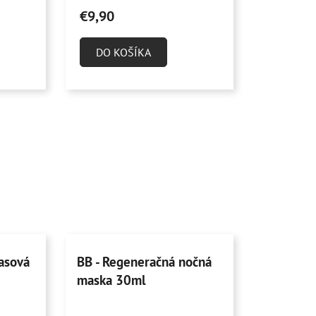
hodnotenie
€9,90
produktu
je
DO KOŠÍKA
5,0
z
5
hviezdičiek.
lasová
BB - Regeneračná nočná
maska 30ml