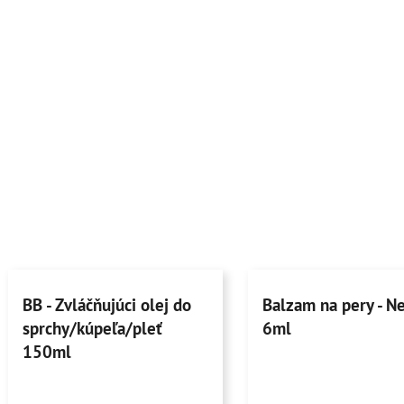
BB - Zvláčňujúci olej do
Balzam na pery - Ne
sprchy/kúpeľa/pleť
6ml
150ml
Priemerné
Priemerné