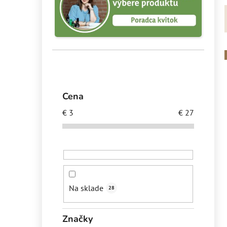
č
n
ý
p
a
n
e
i
Cena
l
€
3
€
27
Na sklade
28
Značky