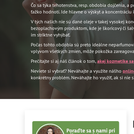
Čo sa týka tehotenstva, resp. obdobia dojčenia, a 
ťažko hodnotí. Ide hlavne o výskyt a koncentráciu 
V tých našich nie sú dané oleje v takej vysokej ko
bezoplachovým produktom, kde je škoricový či šalvi
im striktne vyhýbať.
Počas tohto obdobia sú preto ideálne neparfumovan
vplyvom všetkých zmien, môže pokožka zareagova
Prečítajte si aj náš článok o tom,
akej kozmetike s
Neviete si vybrať? Neváhajte a využite nášho
onlin
konkrétny problém. Neváhajte ho využiť, ak si nie s
B
o