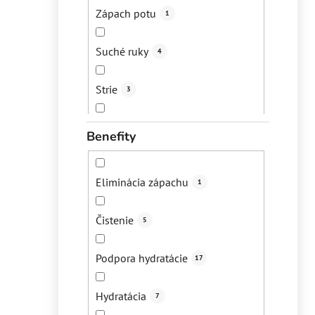
Zápach potu
1
Suché ruky
4
Strie
3
Vypadávanie vlasov
2
Benefity
Bolesti svalov a kĺbov
1
Eliminácia zápachu
1
Popraskané päty
4
Čistenie
5
Lupiny
2
Podpora hydratácie
17
Akné
10
Hydratácia
7