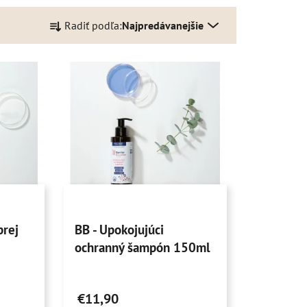
R
Radiť podľa:
Najpredávanejšie
a
d
e
n
i
e
p
r
o
d
u
Priemerné
k
prej
BB - Upokojujúci
hodnotenie
t
ochranný šampón 150ml
produktu
o
je
v
4,8
€11,90
z