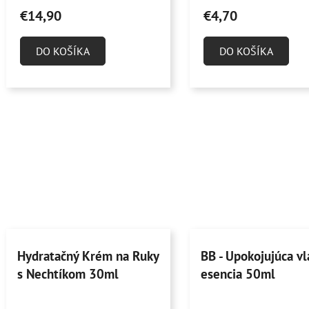
hodnotenie
hodnotenie
€14,90
€4,70
produktu
produktu
je
je
DO KOŠÍKA
DO KOŠÍKA
4,9
4,8
z
z
5
5
hviezdičiek.
hviezdičiek.
Hydratačný Krém na Ruky
BB - Upokojujúca v
s Nechtíkom 30ml
esencia 50ml