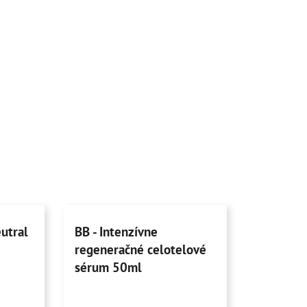
utral
BB - Intenzívne
regeneračné celotelové
sérum 50ml
Priemerné