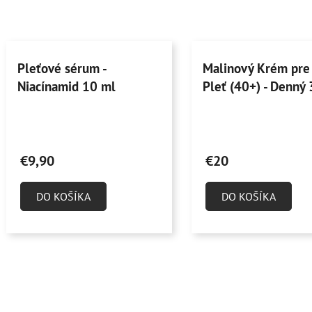
Pleťové sérum -
Malinový Krém pre
Niacínamid 10 ml
Pleť (40+) - Denný
Priemerné
Priemerné
hodnotenie
hodnotenie
€9,90
€20
produktu
produktu
je
je
DO KOŠÍKA
DO KOŠÍKA
4,9
4,9
z
z
5
5
hviezdičiek.
hviezdičiek.