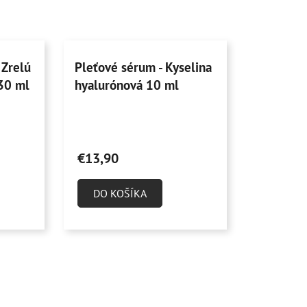
 Zrelú
Pleťové sérum - Kyselina
 30 ml
hyalurónová 10 ml
Priemerné
hodnotenie
€13,90
produktu
je
DO KOŠÍKA
4,9
z
5
hviezdičiek.