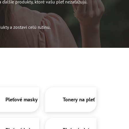
 ďalšie produkty, ktoré vašu pleť nezaťažujú.
kty a zostaví celú rutinu.
Pleťové masky
Tonery na pleť