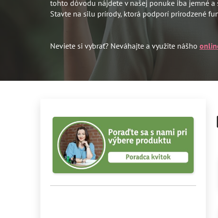
tohto dôvodu nájdete v našej ponuke iba jemné a
Stavte na silu prírody, ktorá podporí prirodzené fu
Neviete si vybrať? Neváhajte a využite nášho
onlin
B
o
č
n
ý
p
a
n