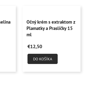
Priemerné
selina
Očný krém s extraktom z
hodnotenie
Plamatky a Prasličky 15
produktu
ml
je
4,9
€12,50
z
5
DO KOŠÍKA
hviezdičiek.