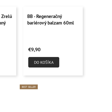
 Zrelú
BB - Regeneračný
nný
bariérový balzam 60ml
Priemerné
hodnotenie
€9,90
produktu
je
DO KOŠÍKA
4,9
z
5
hviezdičiek.
BEST SELLER