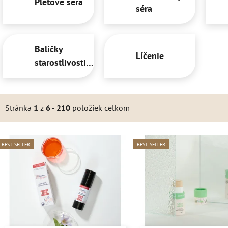
Pleťové séra
séra
Balíčky
Líčenie
starostlivosti o
pleť
Stránka
1
z
6
-
210
položiek celkom
V
BEST SELLER
BEST SELLER
ý
p
s
p
r