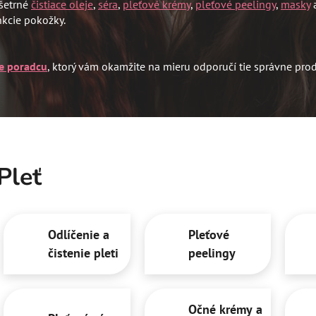
 šetrné
čistiace oleje
,
séra
,
pleťové krémy
,
pleťové peelingy
,
masky
a
nkcie pokožky.
e poradcu
, ktorý vám okamžite na mieru odporučí tie správne produ
Pleť
Odlíčenie a
Pleťové
čistenie pleti
peelingy
Očné krémy a