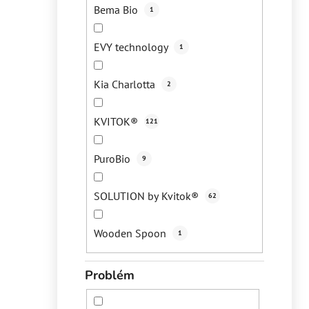
Bema Bio
1
EVY technology
1
Kia Charlotta
2
KVITOK®
121
PuroBio
9
SOLUTION by Kvitok®
62
Wooden Spoon
1
Problém