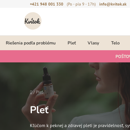
Prejsť
+421 948 001 330
(Po - pia 9 - 17h)
info@kvitok.sk
na
obsah
Riešenia podľa problému
Pleť
Vlasy
Telo
POŠTO
Domov
/
Pleť
Pleť
Kľúčom k peknej a zdravej pleti je pravidelnosť, s