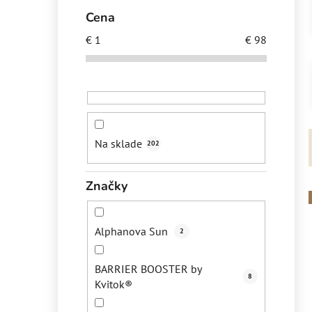
e
Cena
l
€
1
€
98
Na sklade
202
Značky
Alphanova Sun
2
i
BARRIER BOOSTER by
8
Kvitok®