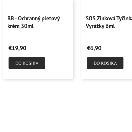
o
Priemerné
Priemerné
d
BB - Ochranný pleťový
SOS Zinková Tyčink
hodnotenie
hodnotenie
u
krém 30ml
Vyrážky 6ml
produktu
produktu
k
je
je
t
4,9
4,8
o
€19,90
€6,90
z
z
v
5
5
DO KOŠÍKA
DO KOŠÍKA
hviezdičiek.
hviezdičiek.