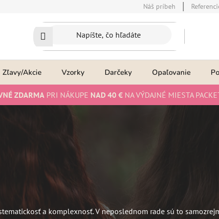
Náš príbeh
Referenci
Zľavy/Akcie
Vzorky
Darčeky
Opaľovanie
P
VNÉ ZDARMA
PRI NÁKUPE
NAD 40 €
NA VÝDAJNÉ MIESTA PACKE
ystematickosť a komplexnosť. V neposlednom rade sú to samozrejme 