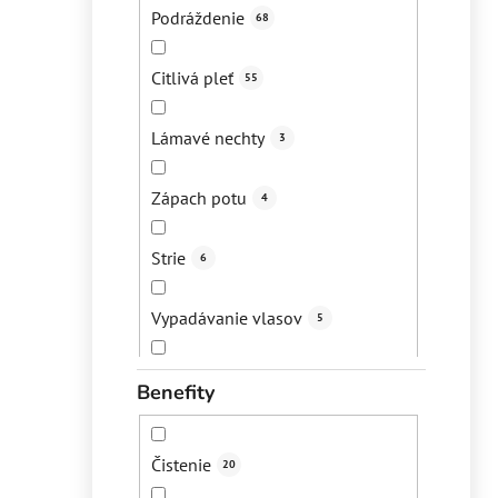
Podráždenie
68
Citlivá pleť
55
Lámavé nechty
3
Zápach potu
4
Strie
6
Vypadávanie vlasov
5
Popraskané päty
1
Benefity
Lupiny
7
Čistenie
20
Akné
76