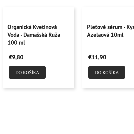
Priemerné
Priemerné
Organická Kvetinová
Pleťové sérum - Ky
hodnotenie
hodnotenie
Voda - Damašská Ruža
Azelaová 10ml
produktu
produktu
100 ml
je
je
5,0
4,9
€9,80
€11,90
z
z
5
5
DO KOŠÍKA
DO KOŠÍKA
hviezdičiek.
hviezdičiek.