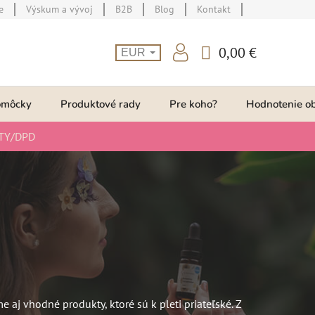
e
Výskum a vývoj
B2B
Blog
Kontakt
0,00 €
EUR
NÁKUPNÝ
KOŠÍK
omôcky
Produktové rady
Pre koho?
Hodnotenie o
TY/DPD
aj vhodné produkty, ktoré sú k pleti priateľské. Z