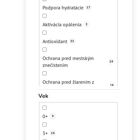
Podpora hydratácie
17
Suchá koža
24
Aktivácia opálenia
3
Suché vlasy
3
Antioxidant
33
Bezpečné opálenie
6
Ochrana pred mestským
24
znečistením
Digitálne znečistenie
23
Ochrana pred žiarením z
Mestské znečistenie
19
18
elektronických prístrojov
Vek
Starecké/pigmentové škvrny
38
Podpora ochra
1
0+
9
Dehydrovaná pleť
34
Hydratácia
111
3+
14
Nežiadúce ochlpenie
1
Obnova ochrannej bariéry
13