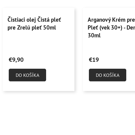
Čistiaci olej Čistá pleť
Arganový Krém pre
pre Zrelú pleť 50ml
Pleť (vek 30+) - De
30ml
Priemerné
Priemerné
hodnotenie
hodnotenie
€9,90
€19
produktu
produktu
je
je
DO KOŠÍKA
DO KOŠÍKA
5,0
5,0
z
z
5
5
hviezdičiek.
hviezdičiek.