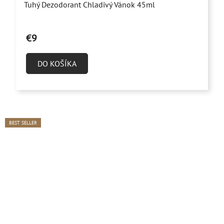
Tuhý Dezodorant Chladivý Vánok 45ml
hodnotenie
produktu
€9
je
4,7
DO KOŠÍKA
z
5
hviezdičiek.
BEST SELLER