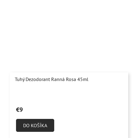
Tuhý Dezodorant Ranná Rosa 45ml
Priemerné
hodnotenie
€9
produktu
je
DO KOŠÍKA
4,7