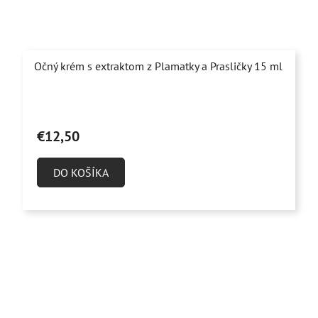
Očný krém s extraktom z Plamatky a Prasličky 15 ml
Priemerné
hodnotenie
€12,50
produktu
je
DO KOŠÍKA
4,9
z
5
hviezdičiek.