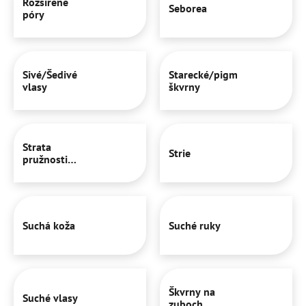
Rozšírené
Seborea
póry
Sivé/Šedivé
Starecké/pigmentové
vlasy
škvrny
Strata
Strie
pružnosti
pokožky
Suchá koža
Suché ruky
Škvrny na
Suché vlasy
zuboch