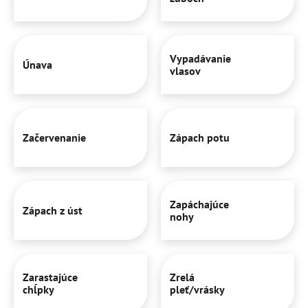
Vypadávanie
Únava
vlasov
Začervenanie
Zápach potu
Zapáchajúce
Zápach z úst
nohy
Zarastajúce
Zrelá
chĺpky
pleť/vrásky