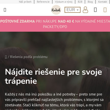
Prejsť
Náš príbeh
Referencie
Výskum a vývoj
B2B
Blog
Kontakt
Hľad
N
na
EUR
obsah
K
POŠTOVNÉ ZDARMA
PRI NÁKUPE
NAD 40 €
NA VÝDAJNÉ MIESTA
PACKETY/DPD
Domov
/
Riešenia podľa problému
Nájdite riešenie pre svoje
trápenie
Každý z nás má inú pokožku a iné potreby – preto sme pre
vás pripravili prehľad najčastejších problémov, s ktorými sa
stretávate. Stačí kliknúť na tému, ktorá vás trápi, a my vám