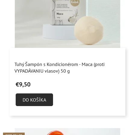
p
k
r
t
o
o
d
v
u
k
t
o
Priemerné
v
Tuhý Šampón s Kondicionérom - Maca (proti
hodnotenie
VYPADÁVANIU vlasov) 50 g
produktu
€9,50
je
4,9
DO KOŠÍKA
z
5
hviezdičiek.