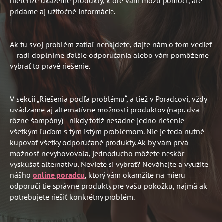
nielenže ukážeme produkty, ktoré vám môžu pomôcť, ale
pridáme aj užitočné informácie.
Ak tu svoj problém zatiaľ nenájdete, dajte nám o tom vedieť
– radi doplníme ďalšie odporúčania alebo vám pomôžeme
vybrať to pravé riešenie.
V sekcii „Riešenia podľa problému“, a tiež v Poradcovi, vždy
uvádzame aj alternatívne možnosti produktov (napr. dva
rôzne šampóny) - nikdy totiž nesadne jedno riešenie
všetkým ľuďom s tým istým problémom. Nie je teda nutné
kupovať všetky odporúčané produkty. Ak by vám prvá
možnosť nevyhovovala, jednoducho môžete neskôr
vyskúšať alternatívu. Neviete si vybrať? Neváhajte a využite
nášho
online poradcu
,
ktorý vám okamžite na mieru
odporučí tie správne produkty pre vašu pokožku, najmä ak
potrebujete riešiť konkrétny problém.