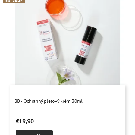
BEST SELLER
Priemerné
BB - Ochranný pleťový krém 30ml
hodnotenie
produktu
€19,90
je
4,9