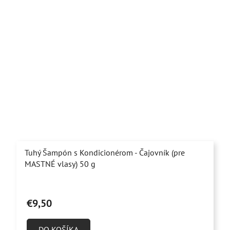
Tuhý Šampón s Kondicionérom - Čajovník (pre
MASTNÉ vlasy) 50 g
Priemerné
hodnotenie
€9,50
produktu
je
DO KOŠÍKA