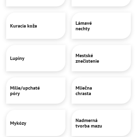
Lámavé
Kuracia koža
nechty
Mestské
Lupiny
znečistenie
Mílie/upchaté
Mliečna
póry
chrasta
Nadmerná
Mykózy
tvorba mazu