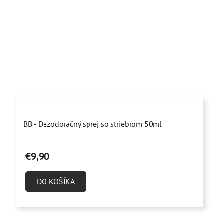
Priemerné
BB - Dezodoračný sprej so striebrom 50ml
hodnotenie
produktu
€9,90
je
4,9
DO KOŠÍKA
z
5
hviezdičiek.