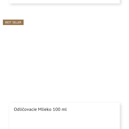
z
5
hviezdičiek.
BEST SELLER
Odličovacie Mlieko 100 ml
Priemerné