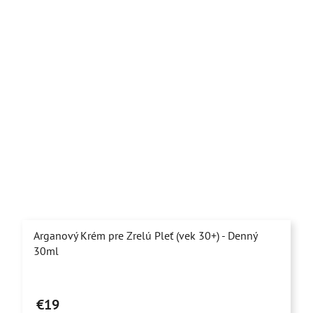
hviezdičiek.
Arganový Krém pre Zrelú Pleť (vek 30+) - Denný
30ml
Priemerné
hodnotenie
€19