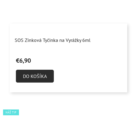
Priemerné
SOS Zinková Tyčinka na Vyrážky 6ml
hodnotenie
produktu
€6,90
je
4,8
DO KOŠÍKA
z
5
hviezdičiek.
NÁŠ TIP