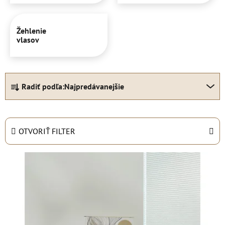
Žehlenie
vlasov
R
Radiť podľa:
Najpredávanejšie
a
d
e
n
OTVORIŤ FILTER
i
e
V
p
ý
r
p
o
i
d
s
u