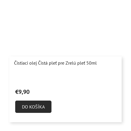
Čistiaci olej Čistá pleť pre Zrelú pleť 50ml
Priemerné
hodnotenie
€9,90
produktu
je
DO KOŠÍKA
5,0
z
5