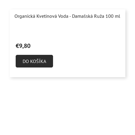
Organická Kvetinová Voda - Damašská Ruža 100 ml
Priemerné
hodnotenie
€9,80
produktu
je
DO KOŠÍKA
5,0
z
5
hviezdičiek.