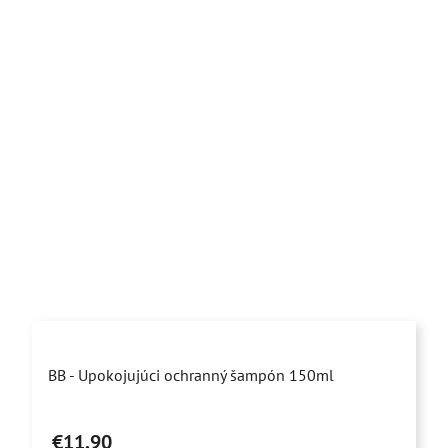
Priemerné
BB - Upokojujúci ochranný šampón 150ml
hodnotenie
produktu
€11,90
je