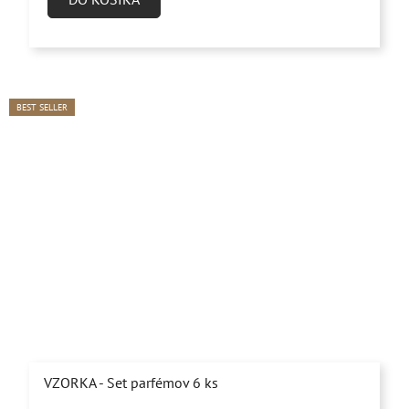
4,9
z
5
hviezdičiek.
BEST SELLER
VZORKA - Set parfémov 6 ks