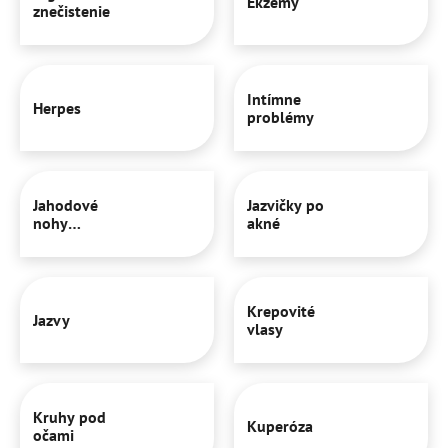
Ekzémy
znečistenie
Intímne
Herpes
problémy
Jahodové
Jazvičky po
nohy
akné
(strawberry
legs)
Krepovité
Jazvy
vlasy
Kruhy pod
Kuperóza
očami