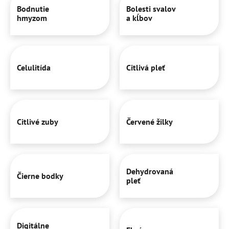
Bodnutie
Bolesti svalov
hmyzom
a kĺbov
Celulitída
Citlivá pleť
Citlivé zuby
Červené žilky
Dehydrovaná
Čierne bodky
pleť
Digitálne