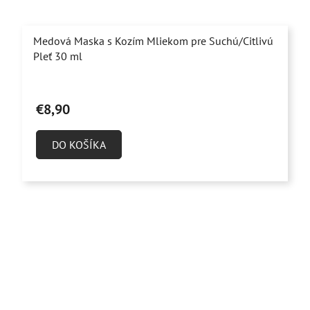
Medová Maska s Kozím Mliekom pre Suchú/Citlivú
Pleť 30 ml
Priemerné
hodnotenie
€8,90
produktu
je
DO KOŠÍKA
4,8
z
5
hviezdičiek.