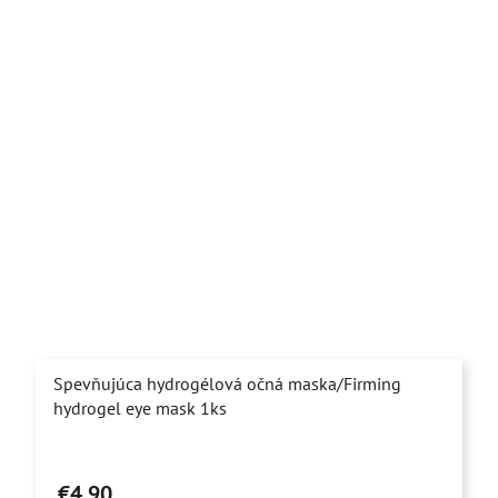
hviezdičiek.
Spevňujúca hydrogélová očná maska/Firming
hydrogel eye mask 1ks
Priemerné
hodnotenie
€4,90