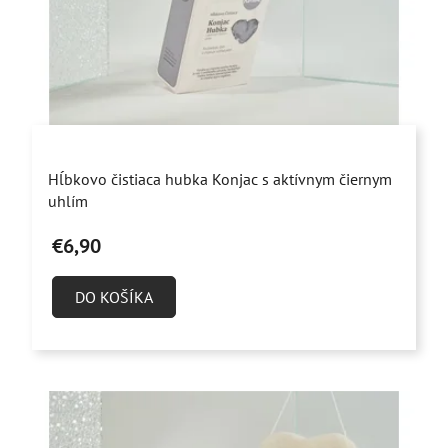
Priemerné
Hĺbkovo čistiaca hubka Konjac s aktívnym čiernym
hodnotenie
uhlím
produktu
€6,90
je
4,9
DO KOŠÍKA
z
5
hviezdičiek.