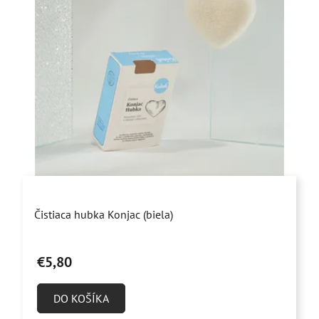
Priemerné
Čistiaca hubka Konjac (biela)
hodnotenie
produktu
€5,80
je
4,9
DO KOŠÍKA
z