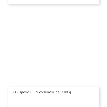
z
5
hviezdičiek.
BB - Upokojujúci ovsený kúpeľ 180 g
Priemerné