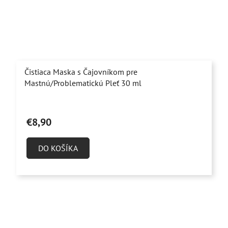
Čistiaca Maska s Čajovníkom pre
Mastnú/Problematickú Pleť 30 ml
Priemerné
hodnotenie
€8,90
produktu
je
DO KOŠÍKA
4,9
z
5
hviezdičiek.