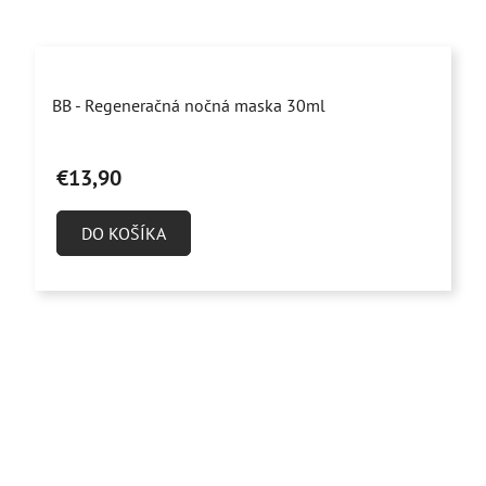
Priemerné
BB - Regeneračná nočná maska 30ml
hodnotenie
produktu
€13,90
je
5,0
DO KOŠÍKA
z
5
hviezdičiek.