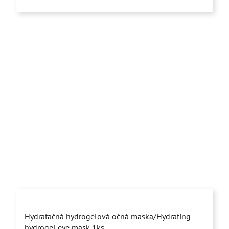
5
hviezdičiek.
Priemerné
Hydratačná hydrogélová očná maska/Hydrating
hodnotenie
hydrogel eye mask 1ks