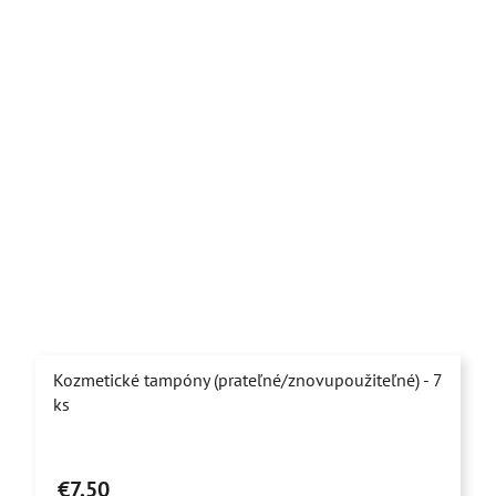
hviezdičiek.
Kozmetické tampóny (prateľné/znovupoužiteľné) - 7
ks
Priemerné
hodnotenie
€7,50