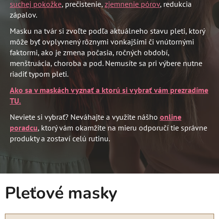
suchej pokožke
, prečistenie,
zjemnenie pórov
, redukcia
zápalov.
Masku na tvár si zvoľte podľa aktuálneho stavu pleti, ktorý
môže byť ovplyvnený rôznymi vonkajšími či vnútornými
faktormi, ako je zmena počasia, ročných období,
menštruácia, choroba a pod. Nemusíte sa pri výbere nutne
riadiť typom pleti.
Ako sa v maskách vyznať a ktorú si vybrať vám prezradíme
TU.
Neviete si vybrať? Neváhajte a využite nášho
online
poradcu
, ktorý vám okamžite na mieru odporučí tie správne
produkty a zostaví celú rutinu.
Pleťové masky