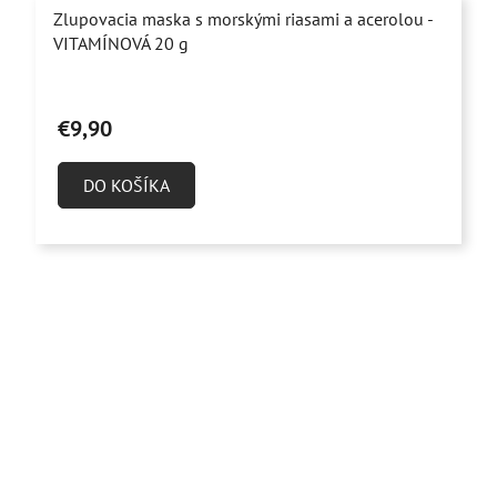
Zlupovacia maska s morskými riasami a acerolou -
VITAMÍNOVÁ 20 g
Priemerné
hodnotenie
€9,90
produktu
je
DO KOŠÍKA
4,8
z
5
hviezdičiek.