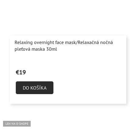
Relaxing overnight face mask/Relaxačná nočná
pleťová maska 30ml
Priemerné
hodnotenie
€19
produktu
je
DO KOŠÍKA
5,0
z
5
hviezdičiek.
LEN NA E-SHOPE