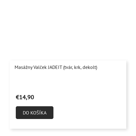
Masážny Valček JADEIT (tvár, krk, dekolt)
Priemerné
hodnotenie
€14,90
produktu
je
DO KOŠÍKA
4,9
z
5