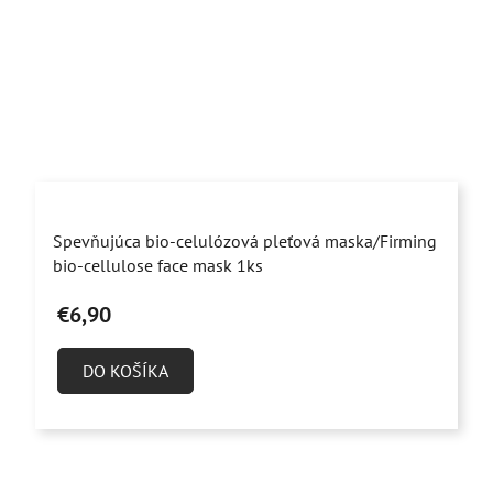
Priemerné
Spevňujúca bio-celulózová pleťová maska/Firming
hodnotenie
bio-cellulose face mask 1ks
produktu
€6,90
je
5,0
DO KOŠÍKA
z
5
hviezdičiek.