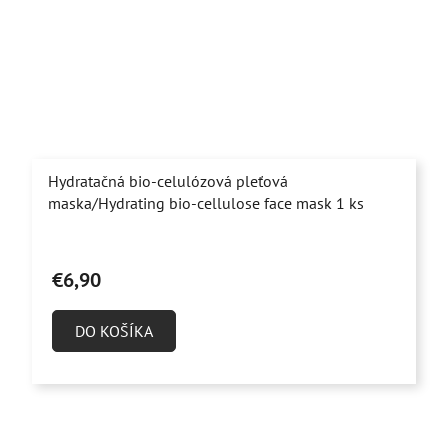
Hydratačná bio-celulózová pleťová
maska/Hydrating bio-cellulose face mask 1 ks
Priemerné
hodnotenie
€6,90
produktu
je
DO KOŠÍKA
3,3
z
5
hviezdičiek.