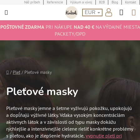
Prejsť
Náš príbeh
Referencie
Výskum a vývoj
B2B
Blog
Kontakt
Hľad
N
na
EUR
obsah
K
POŠTOVNÉ ZDARMA
PRI NÁKUPE
NAD 40 €
NA VÝDAJNÉ MIESTA
PACKETY/DPD
Domov
/
Pleť
/
Pleťové masky
Pleťové masky
Pleťové masky jemne a šetrne vyživujú pokožku, upokojujú
a dopĺňajú výživné látky. Vďaka vysokým koncentráciám
aktívnych látok a v závislosti od typu masky dokážu
rýchlejšie a intenzívnejšie cielene riešiť konkrétne problémy
s pleťou, ako je zlepšenie hydratácie,
vypnutie pleti pri