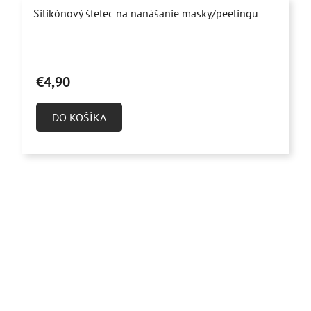
Silikónový štetec na nanášanie masky/peelingu
Priemerné
hodnotenie
€4,90
produktu
je
DO KOŠÍKA
4,9
z
5
hviezdičiek.