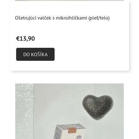
t
o
Priemerné
v
Ošetrujúci valček s mikroihličkami (pleť/telo)
hodnotenie
produktu
€13,90
je
4,9
DO KOŠÍKA
z
5
hviezdičiek.