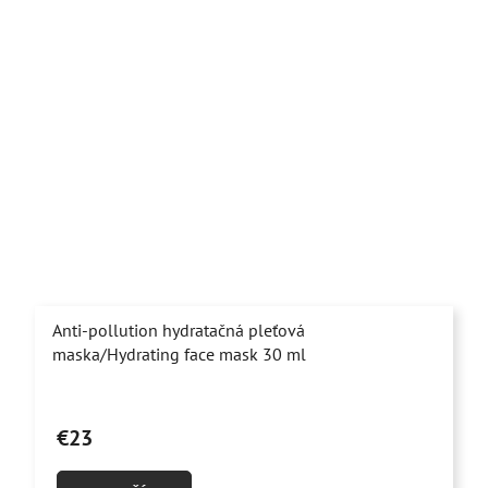
Anti-pollution hydratačná pleťová
maska/Hydrating face mask 30 ml
Priemerné
hodnotenie
€23
produktu
je