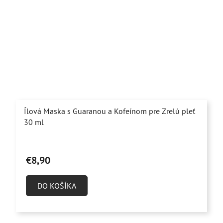
Ílová Maska s Guaranou a Kofeínom pre Zrelú pleť
30 ml
Priemerné
hodnotenie
€8,90
produktu
je
DO KOŠÍKA
5,0
z
5