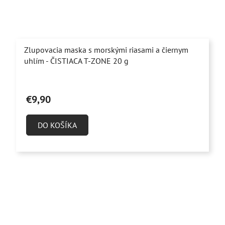
Zlupovacia maska s morskými riasami a čiernym
uhlím - ČISTIACA T-ZONE 20 g
Priemerné
hodnotenie
€9,90
produktu
je
DO KOŠÍKA
4,6
z
5
hviezdičiek.