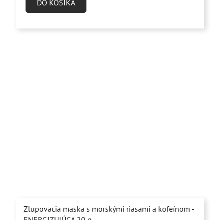
DO KOŠÍKA
5,0
z
5
hviezdičiek.
Zlupovacia maska s morskými riasami a kofeínom -
ENERGIZUJÚCA 20 g