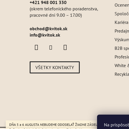
+421 948 001 330
Oceneni
(okrem telefonického poradenstva,
Spoloč
pracovné dni 9.00 – 17.00)
Kariéra
obchod
@
kvitok.sk
Predajn
info@kvitok.sk
Výskum
B2B sp
Profes
White &
VŠETKY KONTAKTY
Recykl
Na prispôsob
DŇA 5 a 6 AUGUSTA NEBUDEME ODOSIELAŤ ŽIADNE ZÁSIELKY. ☀️ Letná prevádzk