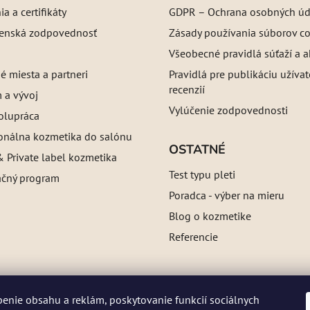
a a certifikáty
GDPR – Ochrana osobných úd
enská zodpovednosť
Zásady používania súborov c
Všeobecné pravidlá súťaží a a
é miesta a partneri
Pravidlá pre publikáciu užíva
recenzií
 a vývoj
Vylúčenie zodpovednosti
olupráca
ionálna kozmetika do salónu
OSTATNÉ
 Private label kozmetika
Test typu pleti
ačný program
Poradca - výber na mieru
Blog o kozmetike
Referencie
enie obsahu a reklám, poskytovanie funkcií sociálnych
a: