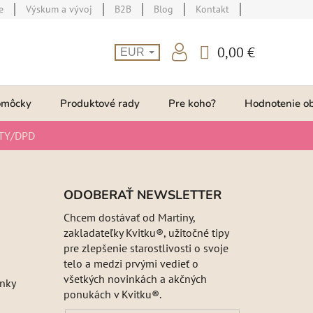
e
Výskum a vývoj
B2B
Blog
Kontakt
0,00 €
EUR
NÁKUPNÝ
KOŠÍK
omôcky
Produktové rady
Pre koho?
Hodnotenie o
TY/DPD
ODOBERAŤ NEWSLETTER
Chcem dostávať od Martiny,
zakladateľky Kvitku®, užitočné tipy
pre zlepšenie starostlivosti o svoje
telo a medzi prvými vedieť o
všetkých novinkách a akčných
nky
ponukách v Kvitku®.