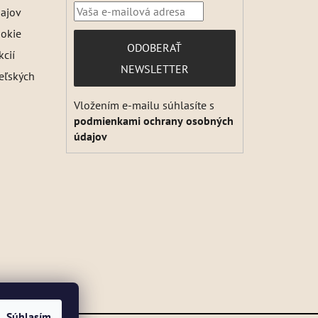
ajov
ookie
PRIHLÁSIŤ
ODOBERAŤ
kcií
SA
NEWSLETTER
teľských
Vložením e-mailu súhlasíte s
podmienkami ochrany osobných
údajov
Súhlasím