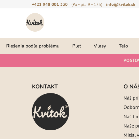
Prejsť
+421 948 001 330
(Po - pia 9 - 17h)
info@kvitok.sk
na
obsah
Riešenia podľa problému
Pleť
Vlasy
Telo
POŠTO
Z
á
KONTAKT
O NÁ
p
Náš pr
ä
Odborný
t
i
Náš tí
e
Naše pr
Misia, v