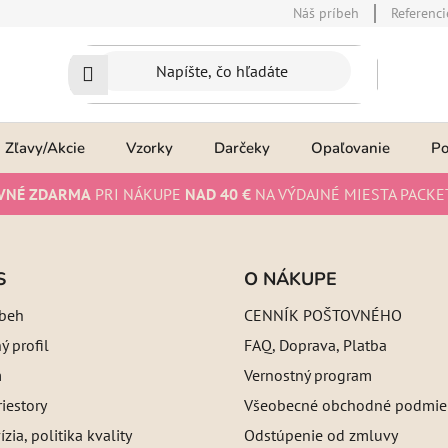
Náš príbeh
Referenci
Zľavy/Akcie
Vzorky
Darčeky
Opaľovanie
P
VNÉ ZDARMA
PRI NÁKUPE
NAD 40 €
NA VÝDAJNÉ MIESTA PACKE
S
O NÁKUPE
íbeh
CENNÍK POŠTOVNÉHO
 profil
FAQ, Doprava, Platba
m
Vernostný program
iestory
Všeobecné obchodné podmie
ízia, politika kvality
Odstúpenie od zmluvy