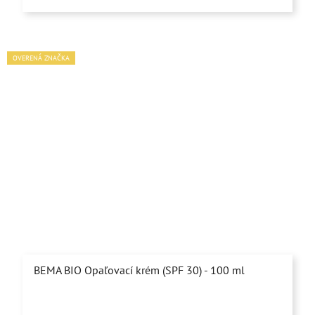
z
5
hviezdičiek.
OVERENÁ ZNAČKA
BEMA BIO Opaľovací krém (SPF 30) - 100 ml
Priemerné