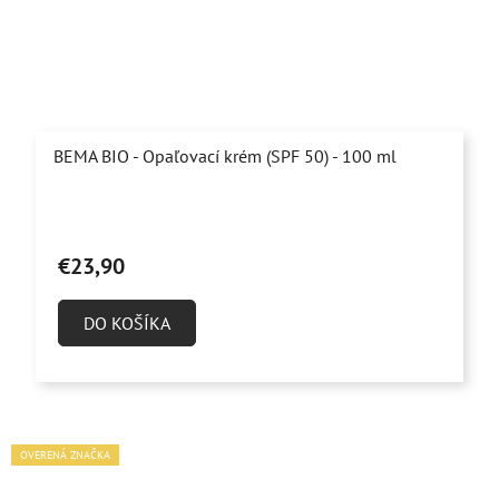
BEMA BIO - Opaľovací krém (SPF 50) - 100 ml
Priemerné
hodnotenie
€23,90
produktu
je
DO KOŠÍKA
4,8
z
5
hviezdičiek.
OVERENÁ ZNAČKA