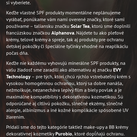
si vyberiete.
Keďže vlastné SPF produkty momentálne neplánujeme
vyrábať, ponúkame vám nami overené značky, ktoré sami
používame – taliansku značku
Solar Tea
, ktorú sme doplnili
francúzskou značkou
Alphanova
. Nájdete tu ako pleťové
krémy, telové krémy a spreje, tak aj produkty pre ochranu
detskej pokožky či špeciálne tyčinky vhodné na reaplikáciu
počas dňa.
Keďže nie každému vyhovujú minerálne SPF produkty, na
vašu žiadosť sme zaradili ako alternatívu aj značku
EVY
Technology
– pre tých, ktorí chcú rýchlo vstrebateľný krém s
vysokou homogénnou ochranou, ktorý sa dobre nanáša,
nežmolkuje, nezanecháva lepivý film a biely povlak a je
maximálne kompatibilný s dekoratívnou kozmetikou. Sú
odporúčané aj citlivú pokožku, slnečné ekzémy, slnečné
alergie, albinizmus a iné kožné komplikácie spôsobené UV
žiarením.
Pridali sme do tejto kategórie taktiež make-upy a BB krémy
dekoratívnej kozmetiky
Purobio
, ktoré dopĺňajú ochranu.