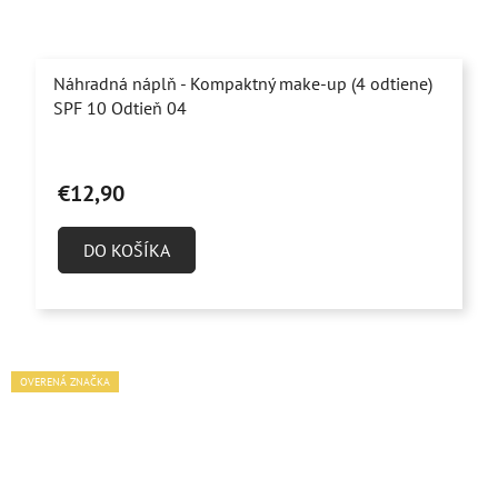
Náhradná náplň - Kompaktný make-up (4 odtiene)
SPF 10 Odtieň 04
Priemerné
hodnotenie
€12,90
produktu
je
DO KOŠÍKA
5,0
z
5
hviezdičiek.
OVERENÁ ZNAČKA