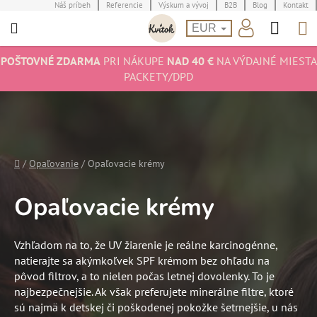
Prejsť
Náš príbeh
Referencie
Výskum a vývoj
B2B
Blog
Kontakt
Hľad
N
na
EUR
obsah
K
POŠTOVNÉ ZDARMA
PRI NÁKUPE
NAD 40 €
NA VÝDAJNÉ MIESTA
PACKETY/DPD
Domov
/
Opaľovanie
/
Opaľovacie krémy
Opaľovacie krémy
Vzhľadom na to, že UV žiarenie je reálne karcinogénne,
natierajte sa akýmkoľvek SPF krémom bez ohľadu na
pôvod filtrov, a to nielen počas letnej dovolenky. To je
najbezpečnejšie. Ak však preferujete minerálne filtre, ktoré
sú najmä k detskej či poškodenej pokožke šetrnejšie, u nás