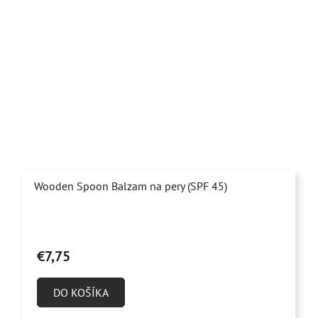
Wooden Spoon Balzam na pery (SPF 45)
Priemerné
hodnotenie
€7,75
produktu
je
DO KOŠÍKA
4,0