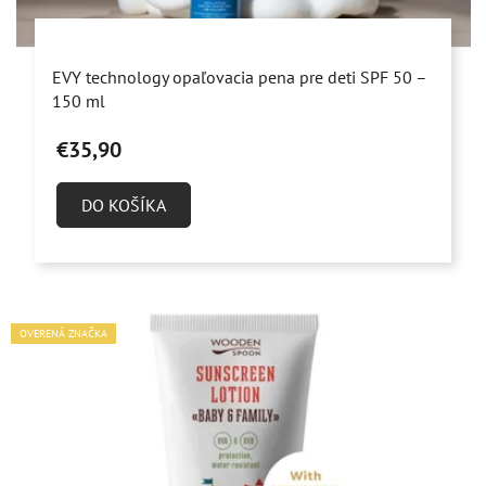
t
o
Priemerné
v
EVY technology opaľovacia pena pre deti SPF 50 –
hodnotenie
150 ml
produktu
€35,90
je
5,0
DO KOŠÍKA
z
5
hviezdičiek.
OVERENÁ ZNAČKA