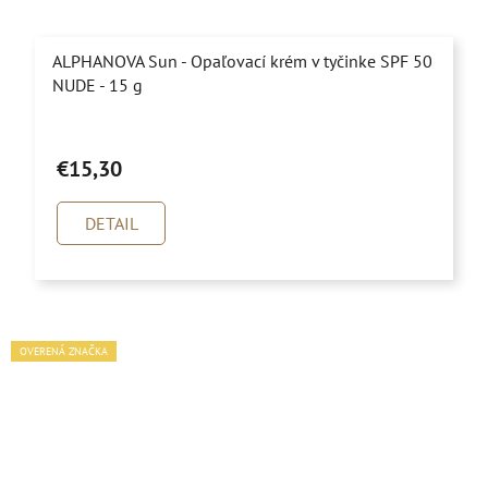
ALPHANOVA Sun - Opaľovací krém v tyčinke SPF 50
NUDE - 15 g
Priemerné
hodnotenie
€15,30
produktu
je
DETAIL
4,3
z
5
hviezdičiek.
OVERENÁ ZNAČKA