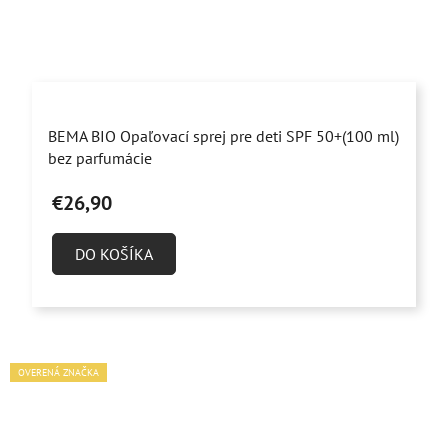
Priemerné
BEMA BIO Opaľovací sprej pre deti SPF 50+(100 ml)
hodnotenie
bez parfumácie
produktu
€26,90
je
4,7
DO KOŠÍKA
z
5
hviezdičiek.
OVERENÁ ZNAČKA