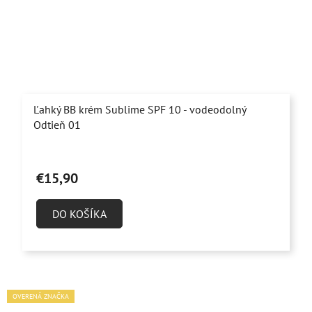
Ľahký BB krém Sublime SPF 10 - vodeodolný
Odtieň 01
€15,90
DO KOŠÍKA
OVERENÁ ZNAČKA