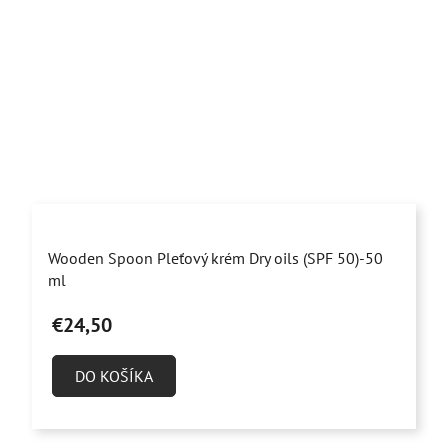
Priemerné
Wooden Spoon Pleťový krém Dry oils (SPF 50)-50
hodnotenie
ml
produktu
€24,50
je
5,0
DO KOŠÍKA
z
5
hviezdičiek.