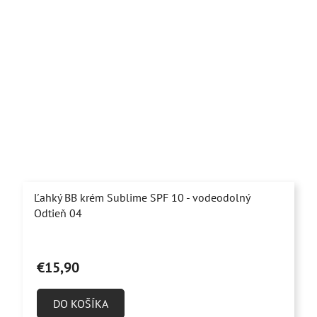
Ľahký BB krém Sublime SPF 10 - vodeodolný
Odtieň 04
€15,90
DO KOŠÍKA