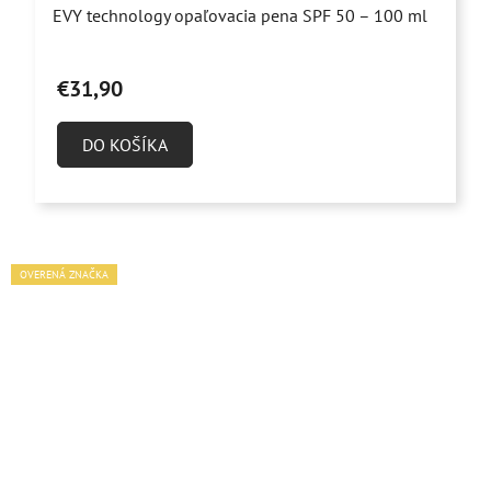
EVY technology opaľovacia pena SPF 50 – 100 ml
hodnotenie
produktu
€31,90
je
5,0
DO KOŠÍKA
z
5
hviezdičiek.
OVERENÁ ZNAČKA