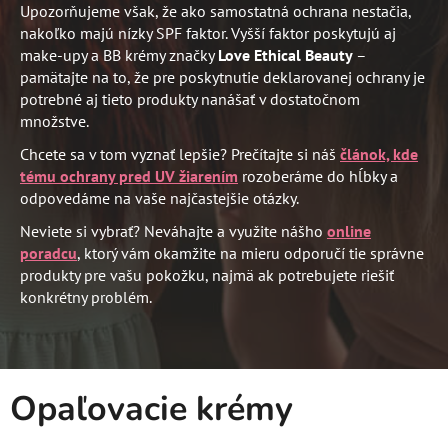
Upozorňujeme však, že ako samostatná ochrana nestačia,
nakoľko majú nízky SPF faktor. Vyšší faktor poskytujú aj
make-upy a BB krémy značky
Love Ethical Beauty
–
pamätajte na to, že pre poskytnutie deklarovanej ochrany je
potrebné aj tieto produkty nanášať v dostatočnom
množstve.
Chcete sa v tom vyznať lepšie? Prečítajte si náš
článok, kde
tému ochrany pred UV žiarením
rozoberáme do hĺbky a
odpovedáme na vaše najčastejšie otázky.
Neviete si vybrať? Neváhajte a využite nášho
online
poradcu
, ktorý vám okamžite na mieru odporučí tie správne
produkty pre vašu pokožku, najmä ak potrebujete riešiť
konkrétny problém.
Opaľovacie krémy