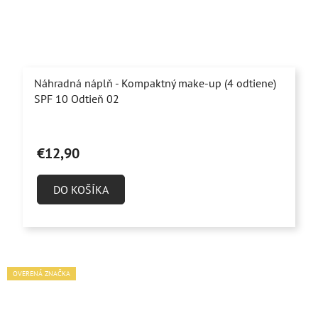
Náhradná náplň - Kompaktný make-up (4 odtiene)
SPF 10 Odtieň 02
Priemerné
hodnotenie
€12,90
produktu
je
DO KOŠÍKA
5,0
z
5
hviezdičiek.
OVERENÁ ZNAČKA