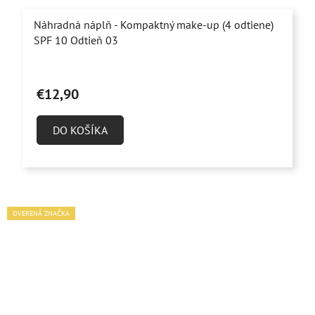
Náhradná náplň - Kompaktný make-up (4 odtiene)
SPF 10 Odtieň 03
Priemerné
hodnotenie
€12,90
produktu
je
DO KOŠÍKA
5,0
z
5
hviezdičiek.
OVERENÁ ZNAČKA