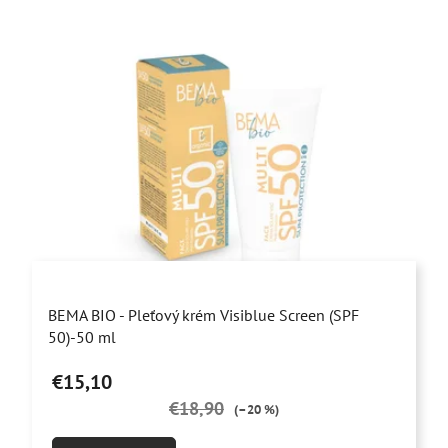
Priemerné
BEMA BIO - Pleťový krém Visiblue Screen (SPF
hodnotenie
50)-50 ml
produktu
€15,10
je
€18,90
4,6
(–20 %)
z