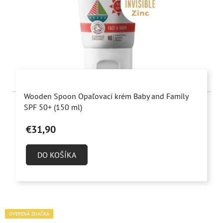
Priemerné
Wooden Spoon Opaľovací krém Baby and Family
hodnotenie
SPF 50+ (150 ml)
produktu
€31,90
je
5,0
DO KOŠÍKA
z
5
hviezdičiek.
OVERENÁ ZNAČKA