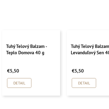
Priemerné
Priemerné
Tuhý Telový Balzam -
Tuhý Telový Balzam
hodnotenie
hodnotenie
Teplo Domova 40 g
Levanduľový Sen 4
produktu
produktu
je
je
5,0
5,0
€5,50
€5,50
z
z
5
5
DETAIL
DETAIL
hviezdičiek.
hviezdičiek.