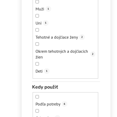
Muži
1
Uni
5
Tehotné a dojčiace ženy
2
Okrem tehotných a dojčiacich
2
žien
Deti
1
Kedy použiť
Podľa potreby
6