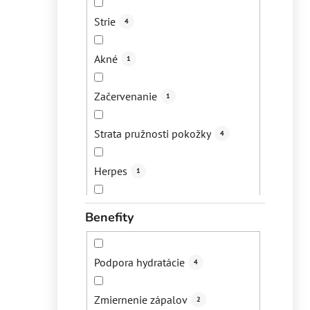
Strie
4
Akné
1
Začervenanie
1
Strata pružnosti pokožky
4
Herpes
1
Preležaniny
1
Benefity
Podpora hydratácie
4
Zmiernenie zápalov
2