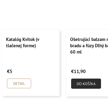
Katalóg Kvitok (v
Ošetrujúci balzam 
tlačenej forme)
bradu a fúzy Dlhý b
60 ml
Priemerné
Priemerné
hodnotenie
hodnotenie
€5
€11,90
produktu
produktu
je
je
DETAIL
DO KOŠÍKA
5,0
5,0
z
z
5
5
hviezdičiek.
hviezdičiek.