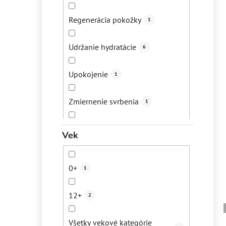
Regenerácia pokožky
1
Udržanie hydratácie
6
Upokojenie
1
Zmiernenie svrbenia
1
Spevnenie pokožky
4
Vek
Zlepšenie kvality vlasov
1
0+
1
12+
2
Všetky vekové kategórie