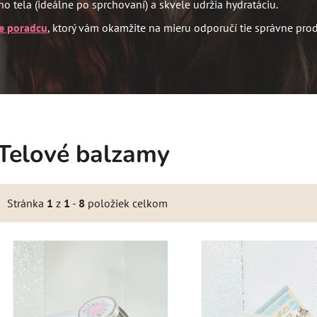
 tela (ideálne po sprchovaní) a skvele udržia hydratáciu.
e poradcu
, ktorý vám okamžite na mieru odporučí tie správne prod
Telové balzamy
Stránka
1
z
1
-
8
položiek celkom
V
ý
p