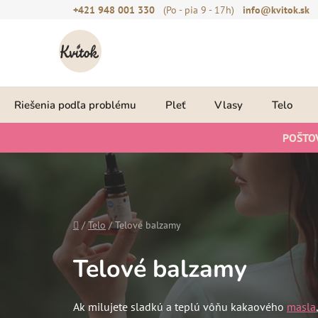
Prejsť
+421 948 001 330
(Po - pia 9 - 17h)
info@kvitok.sk
na
obsah
Riešenia podľa problému
Pleť
Vlasy
Telo
POŠTO
Domov
/
Telo
/
Telové balzamy
Telové balzamy
Ak milujete sladkú a teplú vôňu kakaového
masla