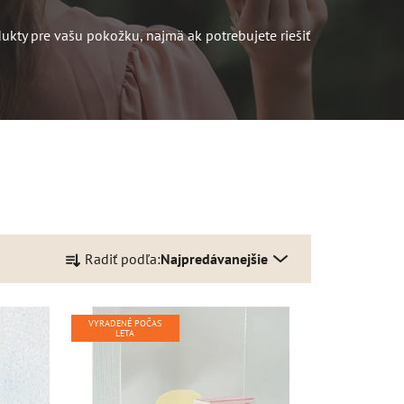
ukty pre vašu pokožku, najmä ak potrebujete riešiť
R
Radiť podľa:
Najpredávanejšie
a
d
e
VYRADENÉ POČAS
n
LETA
i
e