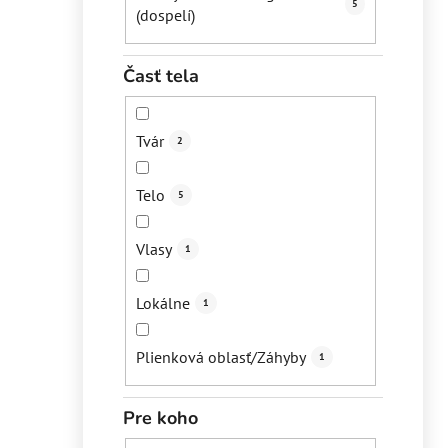
5
(dospelí)
Časť tela
Tvár
2
Telo
5
Vlasy
1
Lokálne
1
Plienková oblasť/Záhyby
1
Pre koho