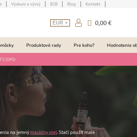
e
Výskum a vývoj
B2B
Blog
Kontakt
0,00 €
EUR
NÁKUPNÝ
KOŠÍK
omôcky
Produktové rady
Pre koho?
Hodnotenie o
TY/DPD
 menia na jemný
masážny olej
. Stačí použiť malé