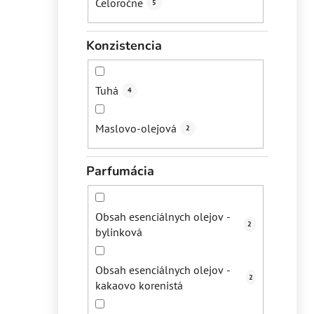
Celoročne
5
Konzistencia
Tuhá
4
Maslovo-olejová
2
Parfumácia
Obsah esenciálnych olejov -
2
bylinková
Obsah esenciálnych olejov -
2
kakaovo korenistá