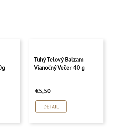
Priemerné
 -
Tuhý Telový Balzam -
hodnotenie
0g
Vianočný Večer 40 g
produktu
je
4,9
€5,50
z
5
DETAIL
hviezdičiek.