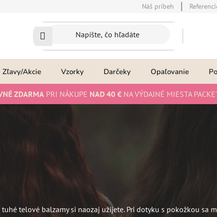
Náš príbeh
Referenci
Zľavy/Akcie
Vzorky
Darčeky
Opaľovanie
P
VNÉ ZDARMA
PRI NÁKUPE
NAD 40 €
NA VÝDAJNÉ MIESTA PACKE
, tuhé telové balzamy si naozaj užijete. Pri dotyku s pokožkou sa