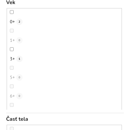
Vek
Suché vlasy
21
Ochrana pred žiarením z elektronických prístrojov
0
0+
2
Bezpečné opálenie
12
Podpora ochra
0
1+
0
Digitálne znečistenie
23
Hydratácia
2
3+
1
Mestské znečistenie
19
Obnova ochrannej bariéry
3
5+
0
Starecké/pigmentové škvrny
41
Spomalenie rastu chĺpkov
0
6+
0
Dehydrovaná pleť
39
Zmiernenie zápalov
0
10+
0
Časť tela
Nežiadúce ochlpenie
1
Eliminácia čiernych bodiek
0