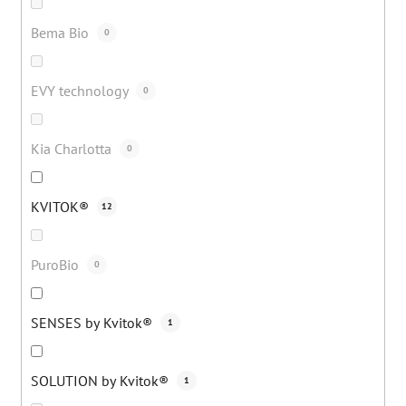
Bema Bio
0
EVY technology
0
Kia Charlotta
0
KVITOK®
12
PuroBio
0
SENSES by Kvitok®
1
SOLUTION by Kvitok®
1