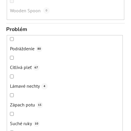
Wooden Spoon
0
Problém
Podráždenie
80
Citlivá pleť
67
Lámavé nechty
4
Zápach potu
15
Suché ruky
10