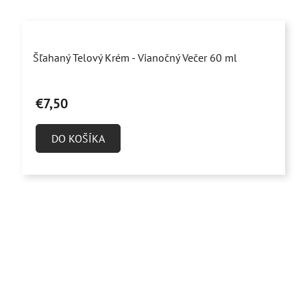
Priemerné
Šľahaný Telový Krém - Vianočný Večer 60 ml
hodnotenie
produktu
€7,50
je
5,0
DO KOŠÍKA
z
5
hviezdičiek.