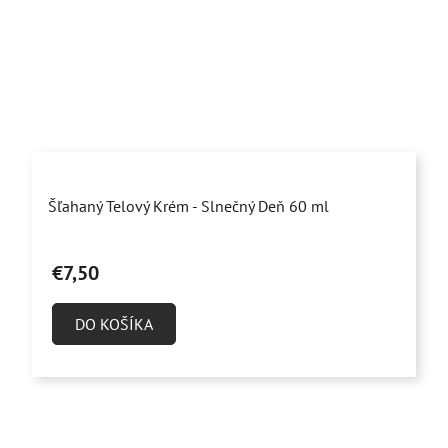
Priemerné
Šľahaný Telový Krém - Slnečný Deň 60 ml
hodnotenie
produktu
€7,50
je
5,0
DO KOŠÍKA
z
5
hviezdičiek.