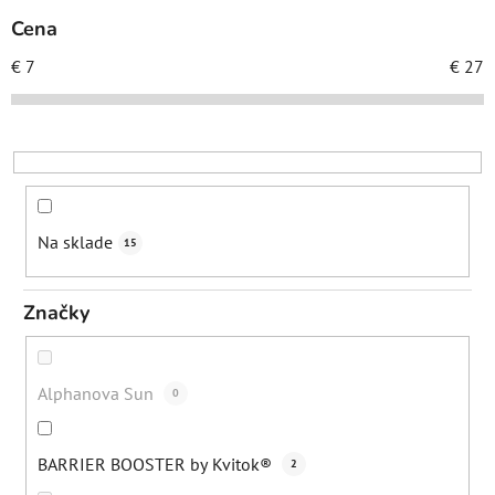
p
Cena
r
€
7
€
27
o
d
u
k
t
o
Na sklade
15
v
Značky
Alphanova Sun
0
BARRIER BOOSTER by Kvitok®
2