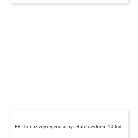
hviezdičiek.
Priemerné
BB - Intenzívny regeneračný celotelový krém 100ml
hodnotenie