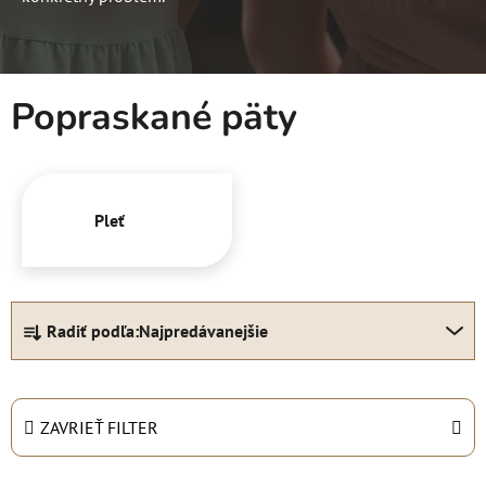
Popraskané päty
Pleť
R
Radiť podľa:
Najpredávanejšie
a
d
e
n
ZAVRIEŤ FILTER
i
e