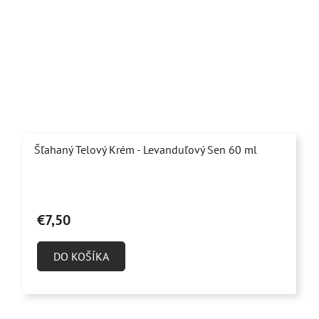
Šľahaný Telový Krém - Levanduľový Sen 60 ml
Priemerné
hodnotenie
€7,50
produktu
je
DO KOŠÍKA
4,9
z
5