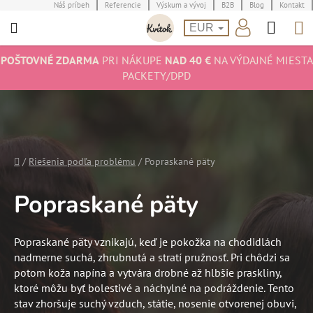
Prejsť
Náš príbeh
Referencie
Výskum a vývoj
B2B
Blog
Kontakt
Hľad
N
na
EUR
obsah
K
POŠTOVNÉ ZDARMA
PRI NÁKUPE
NAD 40 €
NA VÝDAJNÉ MIESTA
PACKETY/DPD
Domov
/
Riešenia podľa problému
/
Popraskané päty
Popraskané päty
Popraskané päty vznikajú, keď je pokožka na chodidlách
nadmerne suchá, zhrubnutá a stratí pružnosť. Pri chôdzi sa
potom koža napína a vytvára drobné až hlbšie praskliny,
ktoré môžu byť bolestivé a náchylné na podráždenie. Tento
stav zhoršuje suchý vzduch, státie, nosenie otvorenej obuvi,