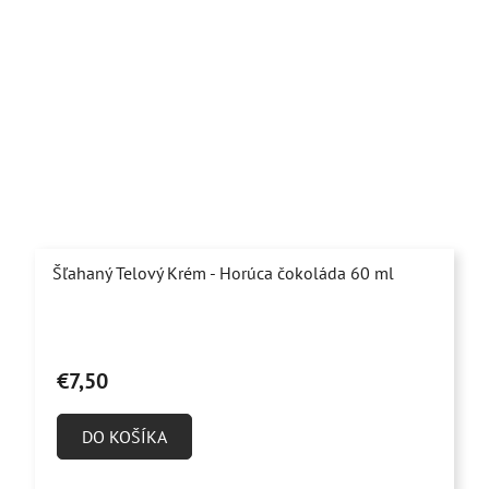
Šľahaný Telový Krém - Horúca čokoláda 60 ml
Priemerné
hodnotenie
€7,50
produktu
je
DO KOŠÍKA
5,0
z