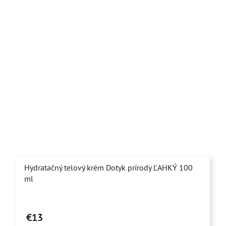
hviezdičiek.
Hydratačný telový krém Dotyk prírody ĽAHKÝ 100
ml
Priemerné
hodnotenie
€13
produktu