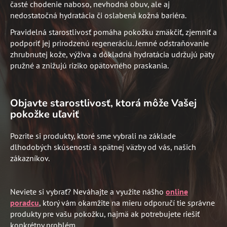
časté chodenie naboso, nevhodná obuv, ale aj
nedostatočná hydratácia či oslabená kožná bariéra.
Pravidelná starostlivosť pomáha pokožku zmäkčiť, zjemniť a
podporiť jej prirodzenú regeneráciu. Jemné odstraňovanie
zhrubnutej kože, výživa a dôkladná hydratácia udržujú päty
pružné a znižujú riziko opätovného praskania.
Objavte starostlivosť, ktorá môže Vašej
pokožke uľaviť
Pozrite si produkty, ktoré sme vybrali na základe
dlhodobých skúseností a spätnej väzby od vás, našich
zákazníkov.
Neviete si vybrať? Neváhajte a využite nášho
online
poradcu
,
ktorý vám okamžite na mieru odporučí tie správne
produkty pre vašu pokožku, najmä ak potrebujete riešiť
konkrétny problém.