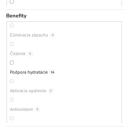
Strie
12
Benefity
Vypadávanie vlasov
12
Eliminácia zápachu
0
Bolesti svalov a kĺbov
1
Čistenie
0
Popraskané päty
16
Podpora hydratácie
16
Lupiny
22
Aktivácia opálenia
0
Akné
79
Antioxidant
0
Suchá koža
88
Ochrana pred mestským znečistením
0