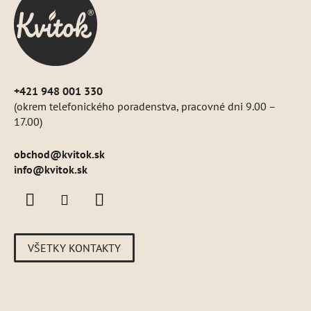
t
i
e
+421 948 001 330
(okrem telefonického poradenstva, pracovné dni 9.00 –
17.00)
obchod
@
kvitok.sk
info@kvitok.sk
VŠETKY KONTAKTY