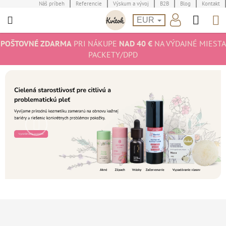
Prejsť
Náš príbeh
Referencie
Výskum a vývoj
B2B
Blog
Kontakt
Hľad
N
na
EUR
obsah
K
POŠTOVNÉ ZDARMA
PRI NÁKUPE
NAD 40 €
NA VÝDAJNÉ MIESTA
PACKETY/DPD
Predchádzajúce
Nasledu