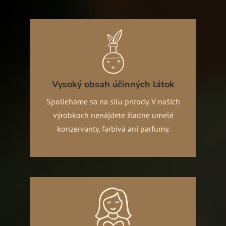
Vysoký obsah účinných látok
Spoliehame sa na silu prírody. V našich
výrobkoch nenájdete žiadne umelé
konzervanty, farbivá ani parfumy.