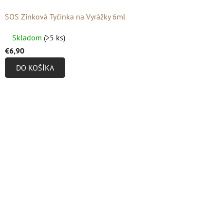
SOS Zinková Tyčinka na Vyrážky 6ml
Priemerné
Skladom
(>5 ks)
hodnotenie
€6,90
produktu
DO KOŠÍKA
je
4,8
z
5
hviezdičiek.