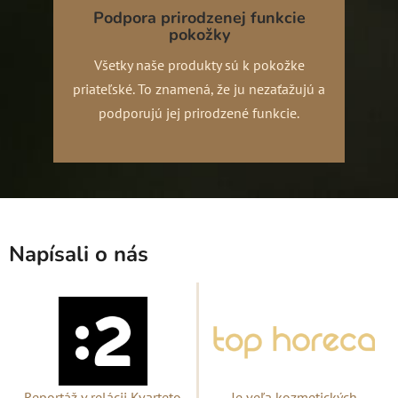
Podpora prirodzenej funkcie
pokožky
Všetky naše produkty sú k pokožke
priateľské. To znamená, že ju nezaťažujú a
podporujú jej prirodzené funkcie.
Napísali o nás
Reportáž v relácii Kvarteto
Je veľa kozmetických