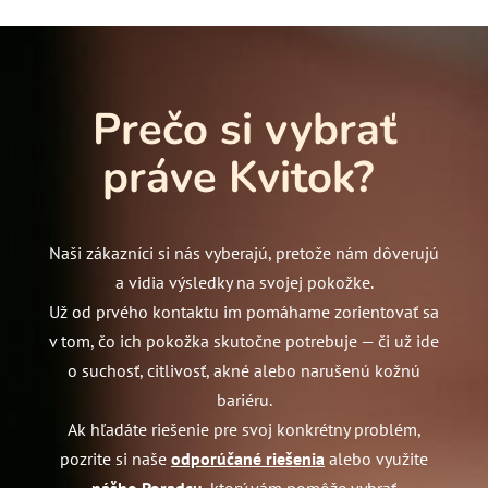
Prečo si vybrať
práve Kvitok?
Naši zákazníci si nás vyberajú, pretože nám dôverujú
a vidia výsledky na svojej pokožke.
Už od prvého kontaktu im pomáhame zorientovať sa
v tom, čo ich pokožka skutočne potrebuje — či už ide
o suchosť, citlivosť, akné alebo narušenú kožnú
bariéru.
Ak hľadáte riešenie pre svoj konkrétny problém,
pozrite si naše
odporúčané riešenia
alebo využite
nášho Poradcu
, ktorý vám pomôže vybrať