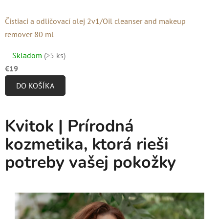
Čistiaci a odličovací olej 2v1/Oil cleanser and makeup
remover 80 ml
Priemerné
Skladom
(>5 ks)
hodnotenie
€19
produktu
DO KOŠÍKA
je
5,0
z
Kvitok | Prírodná
5
kozmetika, ktorá rieši
hviezdičiek.
potreby vašej pokožky