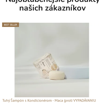
našich zákazníkov
BEST SELLER
BEST SELLER
BEST SELLER
BEST SELLER
BEST SELLER
Tuhý Šampón s Kondicionérom - Maca (proti VYPADÁVANIU