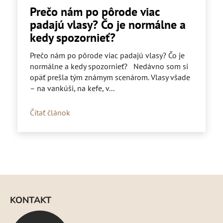
Prečo nám po pôrode viac
padajú vlasy? Čo je normálne a
kedy spozornieť?
Prečo nám po pôrode viac padajú vlasy? Čo je
normálne a kedy spozornieť? Nedávno som si
opäť prešla tým známym scenárom. Vlasy všade
– na vankúši, na kefe, v...
Čítať článok
Z
á
KONTAKT
p
ä