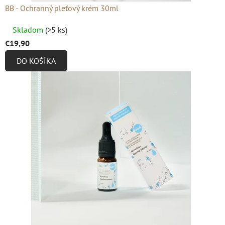
BB - Ochranný pleťový krém 30ml
Priemerné
Skladom
(>5 ks)
hodnotenie
€19,90
produktu
DO KOŠÍKA
je
4,9
z
5
hviezdičiek.