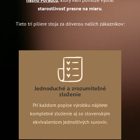
starostlivosť presne na mieru
.
Tieto tri piliere stoja za dôverou našich zákazníkov:
Jednoduché a zrozumiteľné
zloženie
Pri každom popise výrobku nájdete
kompletné zloženie aj so slovenským
ekvivalentom jednotlivých surovín.