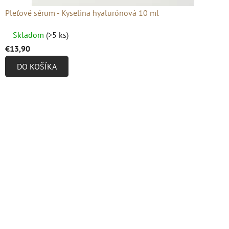
Pleťové sérum - Kyselina hyalurónová 10 ml
Priemerné
Skladom
(>5 ks)
hodnotenie
€13,90
produktu
DO KOŠÍKA
je
4,9
z
5
hviezdičiek.