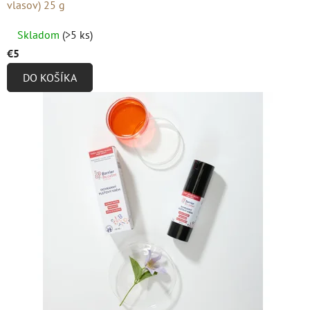
vlasov) 25 g
Priemerné
Skladom
(>5 ks)
hodnotenie
€5
produktu
DO KOŠÍKA
je
4,9
z
5
hviezdičiek.