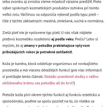
seba zvonku aj zvnútra vieme mladosť výrazne predĺžiť. Preto
výber správnych kozmetických produktov zohráva pri tomto
veľkú rolu. Väčšinou sa odporúča vyberať podľa typu pleti –
čiže z týchto základných: mastná, zmiešaná, suchá a normálna.
Zrelá pleť nie je vyslovene typ pleti. U nás však nájdete
pleťovú kozmetiku rozdelenú
aj podľa veku
. Prečo? Lebo si
myslím, že aj
zmeny v pokožke prebiehajúce vplyvom
pribúdajúcich rokov je potrebné zohľadniť.
Koža je bariéra, ktorá oddeľuje organizmus od vonkajšieho
prostredia a má viacero dôležitých funkcií (pre viac informácií
si prečítajte tento článok:
Dokážu preniknúť zložky z vášho
obľúbeného krému cez pokožku až do krvi?
)
Pretože koža plní okrem týchto funkcií aj funkciu estetickú a
spoločenskú, poďme sa spolu pozrieť na to, čo všetko sa