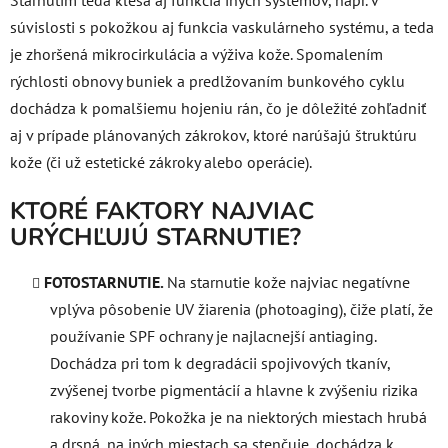
súvislosti s pokožkou aj funkcia vaskulárneho systému, a teda
je zhoršená mikrocirkulácia a výživa kože. Spomalením
rýchlosti obnovy buniek a predlžovaním bunkového cyklu
dochádza k pomalšiemu hojeniu rán, čo je dôležité zohľadniť
aj v prípade plánovaných zákrokov, ktoré narúšajú štruktúru
kože (či už estetické zákroky alebo operácie).
KTORÉ FAKTORY NAJVIAC
URÝCHĽUJÚ STARNUTIE?
FOTOSTARNUTIE.
Na starnutie kože najviac negatívne
vplýva pôsobenie UV žiarenia (photoaging), čiže platí, že
používanie SPF ochrany je najlacnejší antiaging.
Dochádza pri tom k degradácii spojivových tkanív,
zvýšenej tvorbe pigmentácií a hlavne k zvýšeniu rizika
rakoviny kože. Pokožka je na niektorých miestach hrubá
a drsná, na iných miestach sa stenčuje, dochádza k