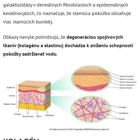
galaktozidázy v dermálnych fibroblastoch a epidermálnych
keratinocytoch, čo naznačuje, že starnúca pokožka obsahuje
viac starnúcich buniek).
Dôkazy navyše potvrdzujú, že
degeneráciou spojivových
tkanív (kolagénu a elastínu) dochádza k zníženiu schopnosti
pokožky zadržiavať vodu
.