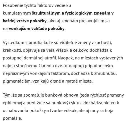
Pôsobenie týchto faktorov vedie ku
kumulatívnym
štrukturálnym a fyziologickým zmenám v
každej vrstve pokožky
, ako aj zmenám prejavujúcim sa
na
vonkajšom vzhľade pokožky
.
Výsledkom starnutia kože sú viditeľné zmeny v suchosti,
krehkosti, objavuje sa veľa vrások a celkovo dochádza k
postupnej dermálnej atrofii. Naopak, na miestach vystavených
najmä slnečnému žiareniu (tzv. fotoaging) prípadne iným
nepriaznivým vonkajším faktorom, dochádza k zhrubnutiu,
pigmentáciám, vznikajú drsné a matné miesta.
Tým, že sa spomaľuje bunková obnova (teda rýchlosť premeny
epidermy) a predlžuje sa bunkový cyklus, dochádza nielen k
ochabovaniu pokožky a tvorbe vrások, ale aj rany sa hoja
pomalšie.