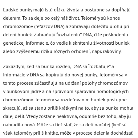
Ľudské bunky majú istú dĺžku života a postupne sa dopĺňajú
delením. To sa deje po celý náš život. Teloméry sú konce
chromozómov (reťazcov DNA) a zohrávajú
dôležitú úlohu pri
delení buniek. Zabraňujú “rozbaleniu” DNA, čiže poškodeniu
genetickej informácie, čo vedie k skráteniu životnosti buniek
alebo zvýšenému riziku rôznych ochorení, napr. rakoviny.
Zakaždým, keď sa bunka rozdelí,
DNA sa “rozbaľuje” a
informácie v DNA sa kopírujú do novej bunky. Teloméry sa v
tomto procese zúčastňujú na udržaní polohy chromozómov
v bunkovom jadre a na správnom spárovaní homologických
chromozómov. T
eloméry sa rozdeľovaním buniek postupne
skracujú, až sa stanú príliš krátkymi na to, aby sa bunka mohla
ďalej deliť. Vtedy zostane neaktívna, odumrie bez toho, aby ju
nahradila nová. Môže sa tiež stať, že sa delí naďalej (k
eď sú
však teloméry príliš krátke, môže v procese delenia dochádzať