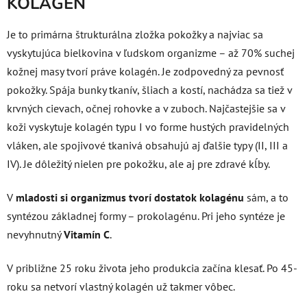
KOLAGÉN
Je to primárna štrukturálna zložka pokožky a najviac sa
vyskytujúca bielkovina v ľudskom organizme – až 70% suchej
kožnej masy tvorí práve kolagén. Je zodpovedný za pevnosť
pokožky. Spája bunky tkanív, šliach a kostí, nachádza sa tiež v
krvných cievach, očnej rohovke a v zuboch. Najčastejšie sa v
koži vyskytuje kolagén typu I vo forme hustých pravidelných
vláken, ale spojivové tkanivá obsahujú aj ďalšie typy (II, III a
IV). Je dôležitý nielen pre pokožku, ale aj pre zdravé kĺby.
V
mladosti si organizmus tvorí dostatok kolagénu
sám, a to
syntézou základnej formy – prokolagénu. Pri jeho syntéze je
nevyhnutný
Vitamín C
.
V približne 25 roku života jeho produkcia začína klesať. Po 45-
roku sa netvorí vlastný kolagén už takmer vôbec.