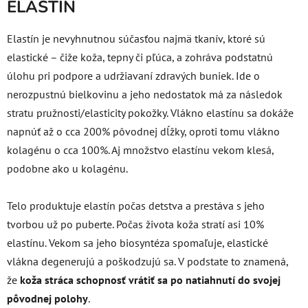
ELASTÍN
E
lastín je nevyhnutnou súčasťou najmä tkanív, ktoré sú
elastické – čiže koža, tepny či pľúca, a zohráva podstatnú
úlohu pri podpore a udržiavaní zdravých buniek. Ide o
nerozpustnú bielkovinu a jeho nedostatok má za následok
stratu pružnosti/elasticity pokožky. Vlákno elastínu sa dokáže
napnúť až o cca 200% pôvodnej dĺžky, oproti tomu vlákno
kolagénu o cca 100%. Aj množstvo elastínu vekom klesá,
podobne ako u kolagénu.
Telo produktuje elastín počas detstva a prestáva s jeho
tvorbou už po puberte. Počas života koža stratí asi 10%
elastínu. Vekom sa jeho
biosyntéza spomaľuje, elastické
vlákna degenerujú a poškodzujú sa. V podstate to znamená,
že
koža stráca schopnosť vrátiť sa po natiahnutí do svojej
pôvodnej polohy
.