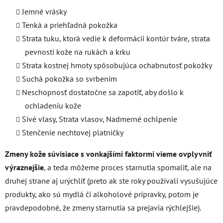
Jemné vrásky
Tenká a priehľadná pokožka
Strata tuku, ktorá vedie k deformácii kontúr tváre,
strata
pevnosti kože na rukách a krku
Strata kostnej hmoty spôsobujúca
ochabnutosť pokožky
Suchá pokožka so svrbením
Neschopnosť dostatočne sa zapotiť, aby došlo k
ochladeniu kože
Sivé vlasy,
Strata vlasov,
Nadmerné ochlpenie
Stenčenie nechtovej platničky
Zmeny kože súvisiace s vonkajšími faktormi vieme
ovplyvniť
výraznejšie
, a teda môžeme proces starnutia spomaliť, ale na
druhej strane aj urýchliť (preto ak ste roky používali vysušujúce
produkty, ako sú mydlá či alkoholové prípravky, potom je
pravdepodobné, že zmeny starnutia sa prejavia rýchlejšie).