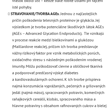
vrások okolo úst – keďže stále robíte ústami pri fajčení
isté pohyby.
STRAVOVANIE/TVORBA AGEs
. Jednou z najčastejších
príčin poškodenia telesných proteínov je glykácia. Jej
výsledkom je tvorba potenciálne škodlivých látok AGEs
(AGEs – Advanced Glycation Endproducts). Tie vznikajú
v procese reakcie medzi bielkovinami a glukózou
(Maillardove reakcie), pričom ich tvorba predstavuje
vážny rizikový faktor pre vznik metabolických porúch,
oxidačného stresu s následným poškodením vrodenej
imunity. Môžu poškodzovať cievne a obličkové tkanivá
a podporovať predčasný výskyt diabetes
a kardiovaskulárnych ochorení. K ich tvorbe prispieva
najmä konzumácia vyprážaných, pečených a grilovaných
jedál (najmä mäso), spracovaných potravín, komerčných
raňajkových cereálií, klobás, spracovaného mäsa a
hlavne potraviny s obsahom rafinovaných cukrov a bielej