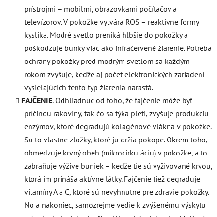
prístrojmi – mobilmi, obrazovkami počítačov a
televízorov. V pokožke vytvára ROS – reaktívne formy
kyslíka. Modré svetlo preniká hlbšie do pokožky a
poškodzuje bunky viac ako infračervené žiarenie. Potreba
ochrany pokožky pred modrým svetlom sa každým
rokom zvyšuje, keďže aj počet elektronických zariadení
vysielajúcich tento typ žiarenia narastá.
FAJČENIE
. Odhliadnuc od toho, že fajčenie môže byť
príčinou rakoviny, tak čo sa týka pleti, zvyšuje produkciu
enzýmov, ktoré degradujú kolagénové vlákna v pokožke.
Sú to vlastne zložky, ktoré ju držia pokope. Okrem toho,
obmedzuje krvný obeh (mikrocirkuláciu) v pokožke, a to
zabraňuje výžive buniek – keďže tie sú vyživované krvou,
ktorá im prináša aktívne látky. Fajčenie tiež degraduje
vitamíny A a C, ktoré sú nevyhnutné pre zdravie pokožky.
No a nakoniec, samozrejme vedie k zvýšenému výskytu