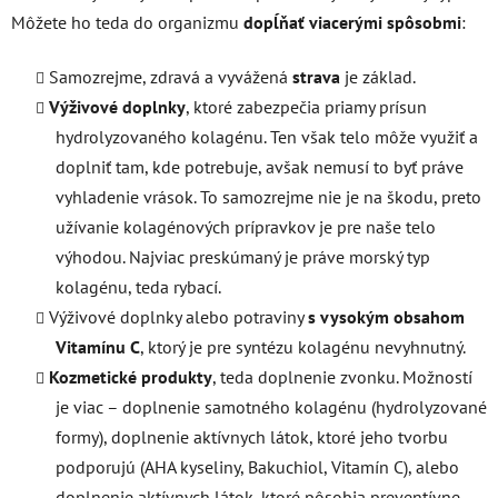
Môžete ho teda do organizmu
dopĺňať viacerými spôsobmi
:
Samozrejme, zdravá a vyvážená
strava
je základ.
Výživové doplnky
, ktoré zabezpečia priamy prísun
hydrolyzovaného kolagénu. Ten však telo môže využiť a
doplniť tam, kde potrebuje, avšak nemusí to byť práve
vyhladenie vrások. To samozrejme nie je na škodu, preto
užívanie kolagénových prípravkov je pre naše telo
výhodou. Najviac preskúmaný je práve morský typ
kolagénu, teda rybací.
Výživové doplnky alebo potraviny
s vysokým obsahom
Vitamínu C
, ktorý je pre syntézu kolagénu nevyhnutný.
Kozmetické produkty
, teda doplnenie zvonku. Možností
je viac – doplnenie samotného kolagénu (hydrolyzované
formy), doplnenie aktívnych látok, ktoré jeho tvorbu
podporujú (AHA kyseliny, Bakuchiol, Vitamín C), alebo
doplnenie aktívnych látok, ktoré pôsobia preventívne