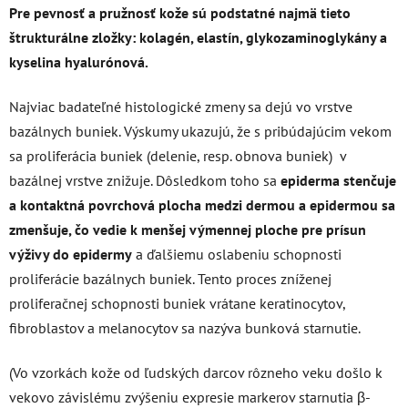
Pre pevnosť a pružnosť kože sú podstatné najmä tieto
štrukturálne zložky: kolagén, elastín, glykozaminoglykány a
kyselina hyalurónová.
Najviac badateľné histologické zmeny sa dejú vo vrstve
bazálnych buniek. Výskumy ukazujú, že s pribúdajúcim vekom
sa proliferácia buniek (delenie, resp. obnova buniek) v
bazálnej vrstve znižuje. Dôsledkom toho sa
epiderma stenčuje
a kontaktná povrchová plocha medzi dermou a epidermou sa
zmenšuje, čo vedie k menšej výmennej ploche pre prísun
výživy do epidermy
a ďalšiemu oslabeniu schopnosti
proliferácie bazálnych buniek. Tento proces zníženej
proliferačnej schopnosti buniek vrátane keratinocytov,
fibroblastov a melanocytov sa nazýva bunková starnutie.
(Vo vzorkách kože od ľudských darcov rôzneho veku došlo k
vekovo závislému zvýšeniu expresie markerov starnutia β-