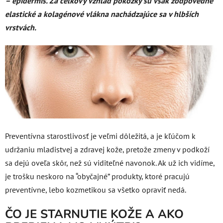
– epidermis. Za celkový vzhľad pokožky sú však zodpovedné
elastické a kolagénové vlákna nachádzajúce sa v hlbších
vrstvách.
Preventívna starostlivosť je veľmi dôležitá, a je kľúčom k
udržaniu mladistvej a zdravej kože, pretože zmeny v podkoží
sa dejú oveľa skôr, než sú viditeľné navonok. Ak už ich vidíme,
je trošku neskoro na “obyčajné” produkty, ktoré pracujú
preventívne, lebo kozmetikou sa všetko opraviť nedá.
ČO JE STARNUTIE KOŽE A AKO