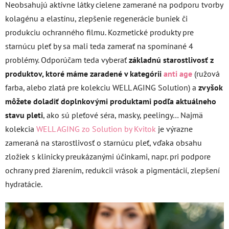
Neobsahujú aktívne látky cielene zamerané na podporu tvorby
kolagénu a elastínu, zlepšenie regenerácie buniek či
produkciu ochranného filmu. Kozmetické produkty pre
starnúcu pleť by sa mali teda zamerať na spomínané 4
problémy. Odporúčam teda vyberať
základnú starostlivosť z
produktov, ktoré máme zaradené v kategórii
anti age
(ružová
farba, alebo zlatá pre kolekciu WELL AGING Solution) a
zvyšok
môžete doladiť doplnkovými produktami podľa aktuálneho
stavu pleti
, ako sú pleťové séra, masky, peelingy… Najmä
kolekcia
WELL AGING zo Solution by Kvitok
je výrazne
zameraná na starostlivosť o starnúcu pleť, vďaka obsahu
zložiek s klinicky preukázanými účinkami, napr. pri podpore
ochrany pred žiarením, redukcii vrások a pigmentácií, zlepšení
hydratácie.