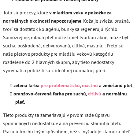
Toto sú procesy, ktoré
v mladšom veku v pokožke za
normálnych okolností nepozorujeme
. Koža je svieža, pružná,
tvorí sa dostatok kolagénu, bunky sa regenerujú rýchlo.
Samozrejme, mladá pleť môže trpieť tvorbou akné, môže byť
suchá, poškodená, dehydrovaná, citlivá, mastná… Preto sú
naše pleťové produkty pre mladšiu vekovú kategóriu
rozdelené do 2 hlavných skupín, aby tieto nedostatky
vyrovnali a priblížili sa k ideálnej normálnej pleti:
zelená farba
pre problematickú
,
mastnú
a zmiešanú pleť,
oranžovo-červená farba pre suchú,
citlivú
a normálnu
pleť.
Tieto produkty sa zameriavajú v prvom rade úpravu
spomínaných nedostatkov a na prevenciu starnutia pleti.
Pracujú trochu iným spôsobom, než si vyžaduje starnúca pleť.