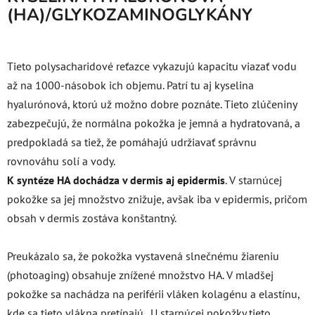
(HA)/GLYKOZAMINOGLYKÁNY
Tieto polysacharidové reťazce vykazujú kapacitu viazať vodu
až na 1000-násobok ich objemu. Patrí tu aj kyselina
hyalurónová, ktorú už možno dobre poznáte. Tieto zlúčeniny
zabezpečujú, že normálna pokožka je jemná a hydratovaná, a
predpokladá sa tiež, že pomáhajú udržiavať správnu
rovnováhu solí a vody.
K syntéze HA dochádza v dermis aj epidermis
. V starnúcej
pokožke sa jej množstvo znižuje, avšak iba v epidermis, pričom
obsah v dermis zostáva konštantný.
Preukázalo sa, že pokožka vystavená slnečnému žiareniu
(photoaging) obsahuje znížené množstvo HA
.
V mladšej
pokožke sa nachádza na periférii vláken kolagénu a elastínu,
kde sa tieto vlákna pretínajú.
U starnúcej pokožky tieto