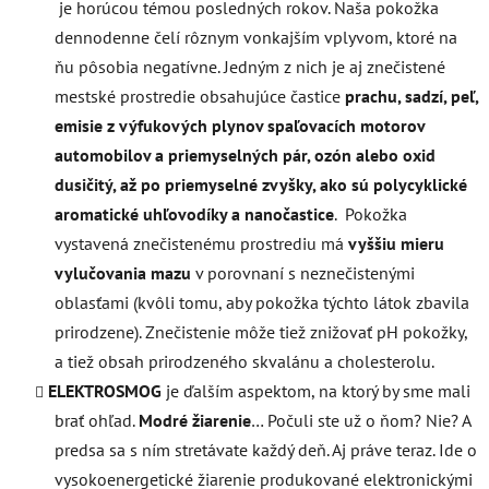
je horúcou témou posledných rokov.
Naša pokožka
dennodenne čelí rôznym vonkajším vplyvom, ktoré na
ňu pôsobia negatívne. Jedným z nich je aj znečistené
mestské prostredie obsahujúce častice
prachu, sadzí, peľ,
emisie z výfukových plynov spaľovacích motorov
automobilov a priemyselných pár, ozón alebo oxid
dusičitý, až po priemyselné zvyšky, ako sú polycyklické
aromatické uhľovodíky a nanočastice
. Pokožka
vystavená znečistenému prostrediu má
vyššiu mieru
vylučovania mazu
v porovnaní s neznečistenými
oblasťami (kvôli tomu, aby pokožka týchto látok zbavila
prirodzene). Znečistenie môže tiež znižovať pH pokožky,
a tiež obsah prirodzeného skvalánu a cholesterolu.
ELEKTROSMOG
je ďalším aspektom, na ktorý by sme mali
brať ohľad.
Modré žiarenie
… Počuli ste už o ňom? Nie? A
predsa sa s ním stretávate každý deň. Aj práve teraz. Ide o
vysokoenergetické žiarenie produkované elektronickými