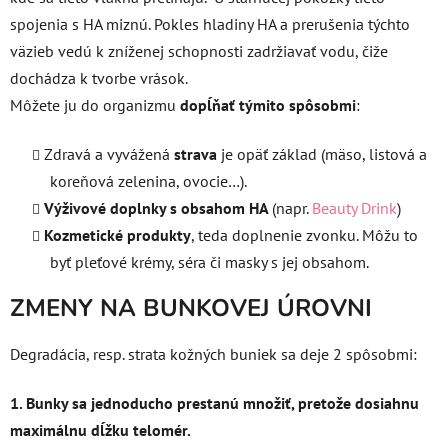
spojenia s
HA miznú. Pokles hladiny HA a prerušenia týchto
väzieb vedú k zníženej schopnosti zadržiavať vodu, čiže
dochádza k tvorbe vrások.
Môžete ju do organizmu
dopĺňať týmito spôsobmi
:
Zdravá a vyvážená
strava
je opäť základ (mäso, listová a
koreňová zelenina, ovocie…).
Výživové doplnky s obsahom HA
(napr.
Beauty Drink
)
Kozmetické produkty
, teda doplnenie zvonku. Môžu to
byť pleťové krémy, séra či masky s jej obsahom.
ZMENY NA BUNKOVEJ ÚROVNI
Degradácia, resp. strata kožných buniek sa deje 2 spôsobmi:
1. Bunky sa jednoducho prestanú množiť, pretože dosiahnu
maximálnu dĺžku telomér.