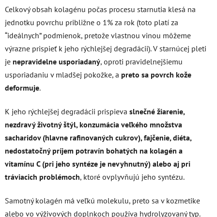
Celkový obsah kolagénu počas procesu starnutia klesá na
jednotku povrchu približne o 1% za rok (toto platí za
“ideálnych” podmienok, pretože vlastnou vinou môžeme
výrazne prispieť k jeho rýchlejšej degradácii). V starnúcej pleti
je
nepravidelne usporiadaný
, oproti pravidelnejšiemu
usporiadaniu v mladšej pokožke, a
preto sa povrch kože
deformuje
.
K jeho rýchlejšej degradácii prispieva
slnečné žiarenie,
nezdravý životný štýl, konzumácia veľkého množstva
sacharidov (hlavne rafinovaných cukrov), fajčenie, diéta,
nedostatočný príjem potravín bohatých na kolagén a
vitamínu C (pri jeho syntéze je nevyhnutný) alebo aj pri
tráviacich problémoch
, ktoré ovplyvňujú jeho syntézu.
Samotný kolagén má veľkú molekulu, preto sa v kozmetike
alebo vo výživových doplnkoch používa hydrolyzovaný typ.