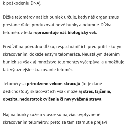
k poškodeniu DNA).
Dĺžka telomérov našich buniek určuje, kedy náš organizmus
prestane ďalej produkovať nové bunky a odumrie. Dĺžka
telomérov teda
reprezentuje náš biologický vek.
Predĺžiť na pôvodnú dĺžku, resp. chrániť ich pred príliš skorým
skracovaním, dokáže enzým telomeráza. Neustálym delením
buniek sa však aj množstvo telomerázy vyčerpáva, a umožňuje
tak výraznejšie skracovanie telomér.
Teloméry sa
prirodzene vekom skracujú
(to je dané
dedičnosťou), skracovať ich však môže aj
stres, fajčenie,
obezita, nedostatok cvičenia či nevyvážená strava
.
Najmä bunky kože a vlasov sú najviac ovplyvnené
skracovaním telomérov, preto sa tam starnutie prejaví