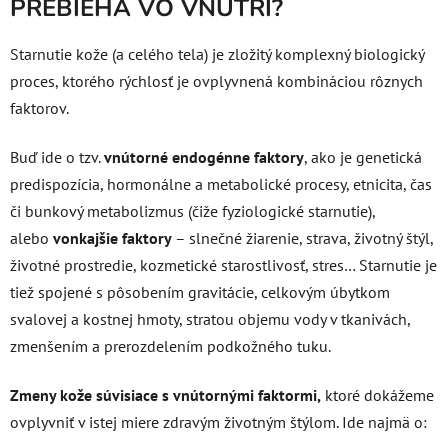
PREBIEHA VO VNÚTRI?
Starnutie kože (a celého tela) je zložitý komplexný biologický
proces, ktorého rýchlosť je ovplyvnená kombináciou rôznych
faktorov.
Buď ide o tzv.
vnútorné endogénne faktory
, ako je genetická
predispozícia, hormonálne a metabolické procesy, etnicita, čas
či bunkový metabolizmus (čiže fyziologické starnutie),
alebo
vonkajšie faktory
– slnečné žiarenie, strava, životný štýl,
životné prostredie, kozmetické starostlivosť, stres… Starnutie je
tiež spojené s pôsobením gravitácie, celkovým úbytkom
svalovej a kostnej hmoty, stratou objemu vody v tkanivách,
zmenšením a prerozdelením podkožného tuku.
Zmeny kože súvisiace s vnútornými faktormi,
ktoré dokážeme
ovplyvniť v istej miere zdravým životným štýlom. Ide najmä o: