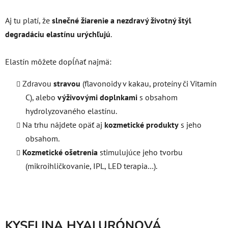
Aj tu platí, že
slnečné žiarenie a nezdravý životný štýl
degradáciu elastínu urýchľujú
.
Elastín môžete dopĺňať najmä:
Zdravou
stravou
(flavonoidy v kakau, proteíny či Vitamín
C), alebo
výživovými doplnkami
s obsahom
hydrolyzovaného elastínu.
Na trhu nájdete opäť aj
kozmetické produkty
s jeho
obsahom.
Kozmetické ošetrenia
stimulujúce jeho tvorbu
(mikroihličkovanie, IPL, LED terapia…).
KYSELINA HYALURÓNOVÁ