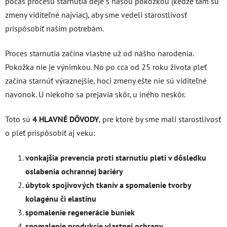
počas procesu starnutia deje s našou pokožkou (keďže tam sú
zmeny viditeľné najviac), aby sme vedeli starostlivosť
prispôsobiť našim potrebám.
Proces starnutia začína vlastne už od nášho narodenia.
Pokožka nie je výnimkou. No po cca od 25 roku života pleť
začína starnúť výraznejšie, hoci zmeny ešte nie sú viditeľné
navonok. U niekoho sa prejavia skôr, u iného neskôr.
Toto sú
4 HLAVNÉ DÔVODY
, pre ktoré by sme mali starostlivosť
o pleť prispôsobiť aj veku:
vonkajšia prevencia proti starnutiu pleti v dôsledku
oslabenia ochrannej bariéry
úbytok spojivových tkanív a spomalenie tvorby
kolagénu či elastínu
spomalenie regenerácie buniek
spomalenie produkcie vlastnej ochrany