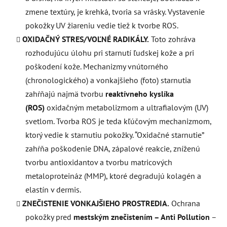
zmene textúry, je krehká, tvoria sa vrásky. Vystavenie
pokožky UV žiareniu vedie tiež k tvorbe ROS.
OXIDAČNÝ STRES/VOĽNÉ RADIKÁLY.
Toto zohráva
rozhodujúcu úlohu pri starnutí ľudskej kože a pri
poškodení kože. Mechanizmy vnútorného
(chronologického) a vonkajšieho (foto) starnutia
zahŕňajú najmä tvorbu
reaktívneho kyslíka
(ROS)
oxidačným metabolizmom a ultrafialovým (UV)
svetlom. Tvorba ROS je teda kľúčovým mechanizmom,
ktorý vedie k starnutiu pokožky. “Oxidačné starnutie”
zahŕňa poškodenie DNA, zápalové reakcie, zníženú
tvorbu antioxidantov a tvorbu matricových
metaloproteináz (MMP), ktoré degradujú kolagén a
elastín v dermis.
ZNEČISTENIE VONKAJŠIEHO PROSTREDIA.
Ochrana
pokožky pred
mestským znečistením – Anti Pollution
–