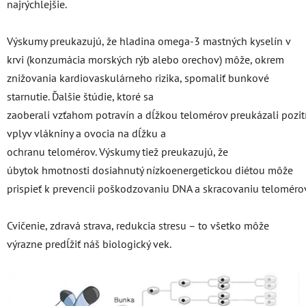
najrýchlejšie.
Výskumy preukazujú, že hladina omega-3 mastných kyselín v
krvi (konzumácia morských rýb alebo orechov) môže, okrem
znižovania kardiovaskulárneho rizika, spomaliť bunkové
starnutie.
Ďalšie
štúdie
,
ktoré sa
zaoberali
vzťahom
potravín
a
dĺžkou
telomérov
preukázali
pozit
vplyv
vlákniny a ovocia
na dĺžku
a
ochranu
telomérov.
Výskumy tiež preukazujú
,
že
úbytok
hmotnosti
dosiahnutý
nízkoenergetickou
diétou
môže
prispieť
k
prevencii
poškodzovaniu
DNA
a
skracovaniu
teloméro
Cvičenie, zdravá strava, redukcia stresu – to všetko môže
výrazne predĺžiť náš biologický vek.