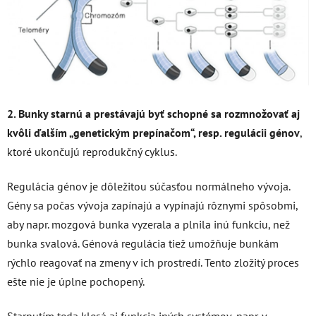
2. Bunky starnú a prestávajú byť schopné sa rozmnožovať aj
kvôli
ďalším „genetickým prepínačom“, resp. regulácii génov
,
ktoré ukončujú reprodukčný cyklus.
Regulácia génov je dôležitou súčasťou normálneho vývoja.
Gény sa počas vývoja zapínajú a vypínajú rôznymi spôsobmi,
aby napr. mozgová bunka vyzerala a plnila inú funkciu, než
bunka svalová. Génová regulácia tiež umožňuje bunkám
rýchlo reagovať na zmeny v ich prostredí. Tento zložitý proces
ešte nie je úplne pochopený.
Starnutím teda klesá aj funkcia iných systémov, napr. v