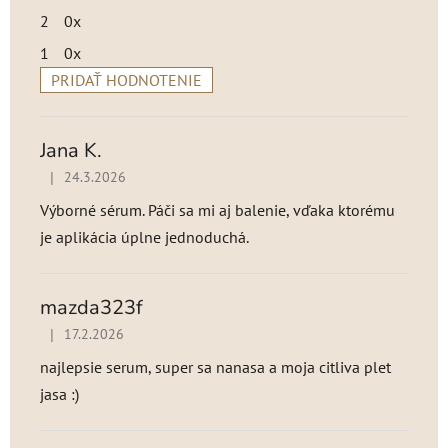
2
0x
1
0x
PRIDAŤ HODNOTENIE
V
ý
p
Jana K.
i
|
24.3.2026
Hodnotenie produktu je 5 z 5 hviezdičiek.
s
h
Výborné sérum. Páči sa mi aj balenie, vďaka ktorému
o
je aplikácia úplne jednoduchá.
d
n
o
mazda323f
t
|
17.2.2026
Hodnotenie produktu je 5 z 5 hviezdičiek.
e
n
najlepsie serum, super sa nanasa a moja citliva plet
í
jasa :)