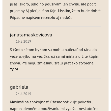
je asi skoro, lebo ho používam len chvíľu, ale pocit
príjemný. Aj pleť je ráno fajn. Myslím, že to bude dobré.
Prípadne napíšem recenziu aj neskôr.
janatamaskovicova
|
16.8.2019
Hodnotenie produktu je 5 z 5 hviezdičiek.
S týmto sérom by som sa mohla natierať od rána do
večera. výborná vecička, už sa mi míňa a určite kúpim
znova. Pre moju zmiešanú zrelú pleť ako stvorené.
TOP!
gabriela
|
24.4.2019
Hodnotenie produktu je 5 z 5 hviezdičiek.
Maximálna spokojnosť, úžasne vyživuje pokožku,
napriek dennému používaniu mi vydržal neskutočne