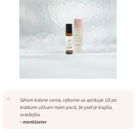
z
5
hviezdičiek.
⭐
Sérum krásne vonia, výborne sa aplikuje. Už po
krátkom užívaní mám pocit, že pleť je krajšia,
sviežejšia.
- monklester