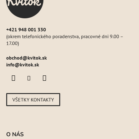
i
e
+421 948 001 330
(okrem telefonického poradenstva, pracovné dni 9.00 –
17.00)
obchod
@
kvitok.sk
info@kvitok.sk
VŠETKY KONTAKTY
O NÁS