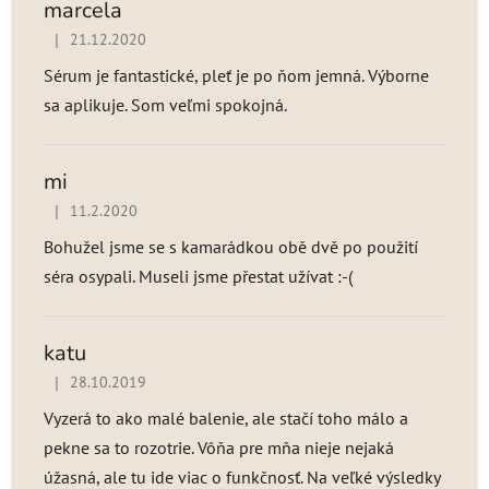
marcela
|
21.12.2020
Hodnotenie produktu je 5 z 5 hviezdičiek.
Sérum je fantastické, pleť je po ňom jemná. Výborne
sa aplikuje. Som veľmi spokojná.
mi
|
11.2.2020
Hodnotenie produktu je 3 z 5 hviezdičiek.
Bohužel jsme se s kamarádkou obě dvě po použití
séra osypali. Museli jsme přestat užívat :-(
katu
|
28.10.2019
Hodnotenie produktu je 5 z 5 hviezdičiek.
Vyzerá to ako malé balenie, ale stačí toho málo a
pekne sa to rozotrie. Vôňa pre mňa nieje nejaká
úžasná, ale tu ide viac o funkčnosť. Na veľké výsledky