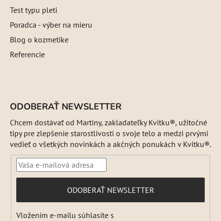
Test typu pleti
Poradca - výber na mieru
Blog o kozmetike
Referencie
ODOBERAŤ NEWSLETTER
Chcem dostávať od Martiny, zakladateľky Kvitku®, užitočné
tipy pre zlepšenie starostlivosti o svoje telo a medzi prvými
vedieť o všetkých novinkách a akčných ponukách v Kvitku®.
PRIHLÁSIŤ
ODOBERAŤ NEWSLETTER
SA
Vložením e-mailu súhlasíte s