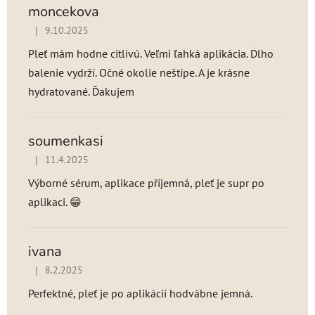
moncekova
|
9.10.2025
Hodnotenie produktu je 5 z 5 hviezdičiek.
Pleť mám hodne citlivú. Veľmi ľahká aplikácia. Dlho
balenie vydrží. Očné okolie neštípe. A je krásne
hydratované. Ďakujem
soumenkasi
|
11.4.2025
Hodnotenie produktu je 5 z 5 hviezdičiek.
Výborné sérum, aplikace příjemná, pleť je supr po
aplikaci. 😁
ivana
|
8.2.2025
Hodnotenie produktu je 5 z 5 hviezdičiek.
Perfektné, pleť je po aplikácií hodvábne jemná.