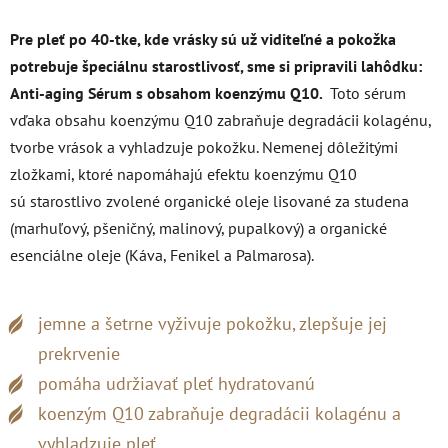
Pre pleť po 40-tke, kde vrásky sú už viditeľné a pokožka
potrebuje špeciálnu starostlivosť, sme si pripravili lahôdku:
Anti-aging Sérum s obsahom koenzýmu Q10.
Toto sérum
vďaka obsahu koenzýmu Q10 zabraňuje degradácii kolagénu,
tvorbe vrások a vyhladzuje pokožku. Nemenej dôležitými
zložkami, ktoré napomáhajú efektu koenzýmu Q10
sú starostlivo zvolené
organické oleje lisované za studena
(marhuľový, pšeničný, malinový, pupalkový) a organické
esenciálne oleje (Káva, Fenikel a Palmarosa).
jemne a šetrne vyživuje pokožku, zlepšuje jej
prekrvenie
pomáha udržiavať pleť hydratovanú
koenzým Q10 zabraňuje degradácii kolagénu a
vyhladzuje pleť