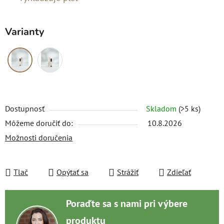
Varianty
Dostupnosť
Skladom
(>5 ks)
Môžeme doručiť do:
10.8.2026
Možnosti doručenia
Tlač
Opýtať sa
Strážiť
Zdieľať
Poraďte sa s nami pri výbere
produktu