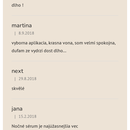
dlho !
martina
|
8.9.2018
Hodnotenie produktu je 5 z 5 hviezdičiek.
vyborna aplikacia, krasna vona, som velmi spokojna,
dufam ze vydrzi dost dlho...
next
|
29.8.2018
Hodnotenie produktu je 5 z 5 hviezdičiek.
skvělé
jana
|
15.2.2018
Hodnotenie produktu je 5 z 5 hviezdičiek.
Nočné sérum je najúžasnejšia vec