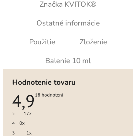
Značka
KVITOK®
Ostatné informácie
Použitie
Zloženie
Balenie 10 ml
Hodnotenie tovaru
4,9
Priemerné
18 hodnotení
hodnotenie
produktu
je
5
17x
4,9
z
4
0x
5
hviezdičiek.
3
1x