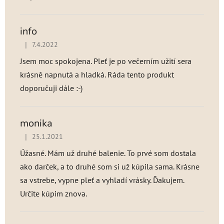
info
|
7.4.2022
Hodnotenie produktu je 5 z 5 hviezdičiek.
Jsem moc spokojena. Pleť je po večerním užití sera
krásně napnutá a hladká. Ráda tento produkt
doporučuji dále :-)
monika
|
25.1.2021
Hodnotenie produktu je 5 z 5 hviezdičiek.
Úžasné. Mám už druhé balenie. To prvé som dostala
ako darček, a to druhé som si už kúpila sama. Krásne
sa vstrebe, vypne pleť a vyhladí vrásky. Ďakujem.
Určite kúpim znova.