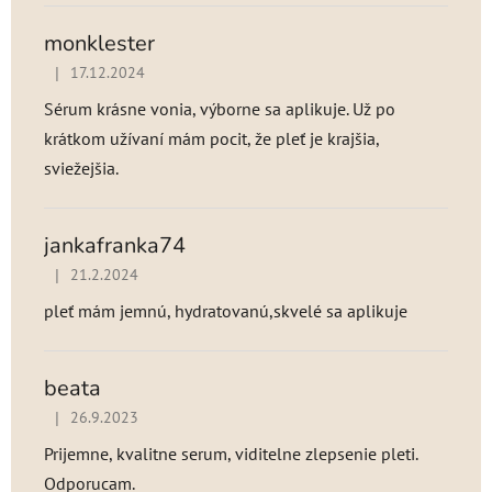
monklester
|
17.12.2024
Hodnotenie produktu je 5 z 5 hviezdičiek.
Sérum krásne vonia, výborne sa aplikuje. Už po
krátkom užívaní mám pocit, že pleť je krajšia,
sviežejšia.
jankafranka74
|
21.2.2024
Hodnotenie produktu je 5 z 5 hviezdičiek.
pleť mám jemnú, hydratovanú,skvelé sa aplikuje
beata
|
26.9.2023
Hodnotenie produktu je 5 z 5 hviezdičiek.
Prijemne, kvalitne serum, viditelne zlepsenie pleti.
Odporucam.