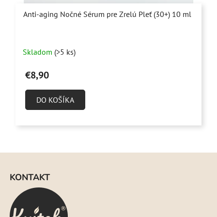
Anti-aging Nočné Sérum pre Zrelú Pleť (30+) 10 ml
Priemerné
Skladom
(>5 ks)
hodnotenie
produktu
€8,90
je
4,9
DO KOŠÍKA
z
5
hviezdičiek.
Z
á
KONTAKT
p
ä
t