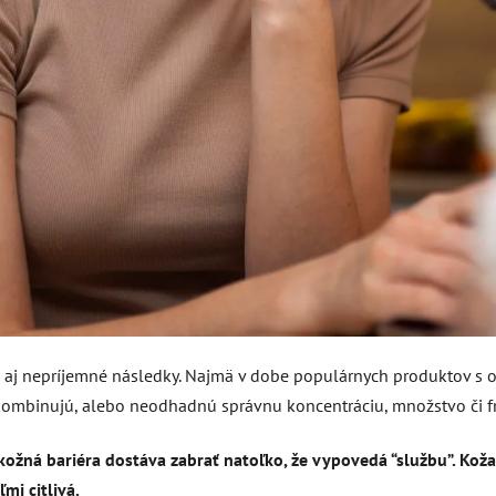
 aj nepríjemné následky. Najmä v dobe populárnych produktov s obs
kombinujú, alebo neodhadnú správnu koncentráciu, množstvo či f
kožná bariéra dostáva zabrať natoľko, že vypovedá “službu”. Koža
ľmi citlivá.