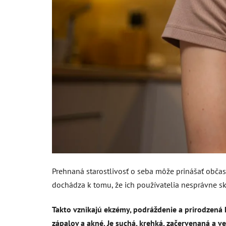
Prehnaná starostlivosť o seba môže prinášať občas
dochádza k tomu, že ich používatelia nesprávne s
Takto vznikajú ekzémy, podráždenie a prirodzená 
zápalov a akné. Je suchá, krehká, začervenaná a ve