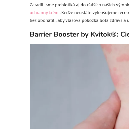
Zaradili sme prebiotiká aj do ďalších našich výrob
ochranný krém
. Keďže neustále vylepšujeme recept
tiež obohatili, aby vlasová pokožka bola zdravšia u
Barrier Booster by Kvitok®: Ci