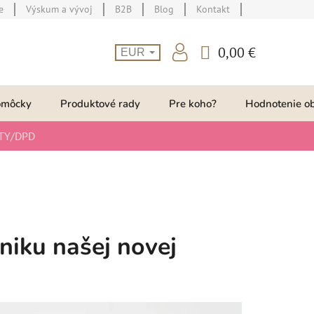
e
Výskum a vývoj
B2B
Blog
Kontakt
0,00 €
EUR
NÁKUPNÝ
KOŠÍK
omôcky
Produktové rady
Pre koho?
Hodnotenie o
TY/DPD
niku našej novej