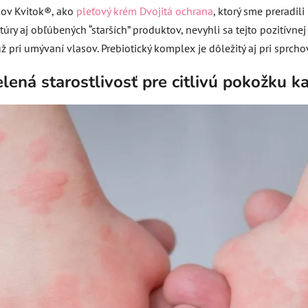
kov Kvitok®, ako
pleťový krém Dvojitá ochrana
, ktorý sme preradil
úry aj obľúbených “starších” produktov, nevyhli sa tejto pozitívne
ž pri umývaní vlasov. Prebiotický komplex je dôležitý aj pri sprcho
elená starostlivosť pre citlivú pokožku 