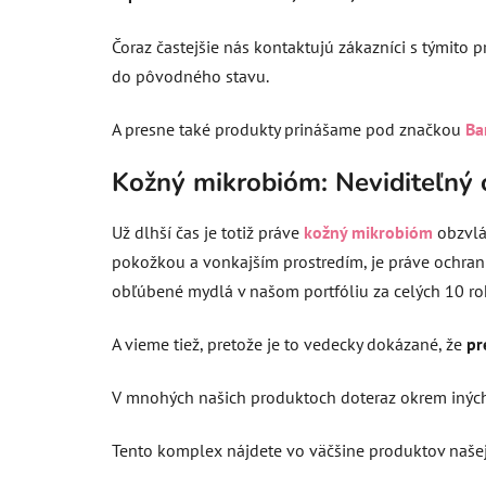
Čoraz častejšie nás kontaktujú zákazníci s týmito
do pôvodného stavu.
A presne také produkty prinášame pod značkou
Ba
Kožný mikrobióm: Neviditeľný 
Už dlhší čas je totiž práve
kožný mikrobióm
obzvlá
pokožkou a vonkajším prostredím, je práve ochrann
obľúbené mydlá v našom portfóliu za celých 10 roko
A vieme tiež, pretože je to vedecky dokázané, že
pr
V mnohých našich produktoch doteraz okrem iných 
Tento komplex nájdete vo väčšine produktov naše