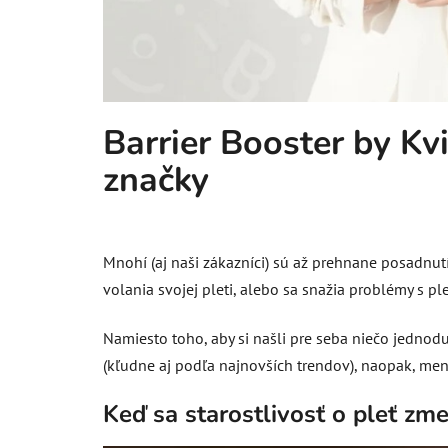
Barrier Booster by Kv
značky
Mnohí (aj naši zákazníci) sú až prehnane posadnut
volania svojej pleti, alebo sa snažia problémy s pl
Namiesto toho, aby si našli pre seba niečo jednodu
(kľudne aj podľa najnovších trendov), naopak, men
Keď sa starostlivosť o pleť zm