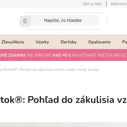
Náš príbeh
Referenci
Zľavy/Akcie
Vzorky
Darčeky
Opaľovanie
P
VNÉ ZDARMA
PRI NÁKUPE
NAD 40 €
NA VÝDAJNÉ MIESTA PACKE
by Kvitok®: Pohľad do zákulisia vzniku našej novej značky
itok®: Pohľad do zákulisia vz