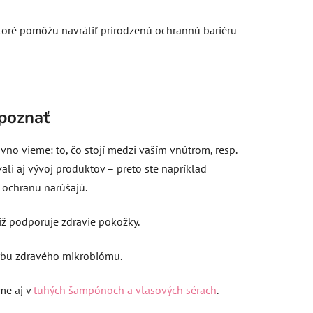
ktoré pomôžu navrátiť prirodzenú ochrannú bariéru
 poznať
vno vieme: to, čo stojí medzi vaším vnútrom, resp.
li aj vývoj produktov – preto ste napríklad
e ochranu narúšajú.
tiž podporuje zdravie pokožky.
orbu zdravého mikrobiómu.
me aj v
tuhých šampónoch a vlasových sérach
.