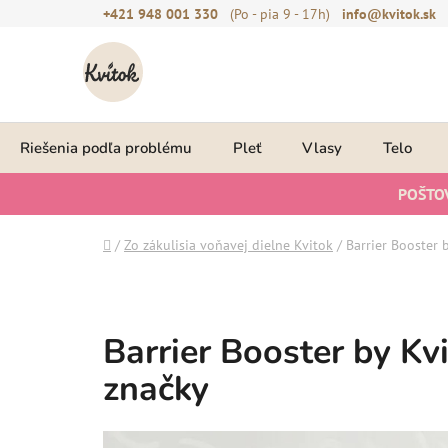
Prejsť
+421 948 001 330
(Po - pia 9 - 17h)
info@kvitok.sk
na
obsah
Riešenia podľa problému
Pleť
Vlasy
Telo
POŠTO
Domov
/
Zo zákulisia voňavej dielne Kvitok
/
Barrier Booster 
Barrier Booster by Kv
značky