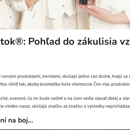
itok®: Pohľad do zákulisia vz
í novými produktami, trendami, skúšajú jedno cez druhé, hrajú sa
eťou riešiť tak, akoby kozmetika bola všemocná. Čím viac produktov
ché, overené, čo im bude sedieť a na čom vedia stavať ďalej a sta
ia všetko naraz, skúšajú značku za značku a výsledky neprichádzaj
ení na boj…