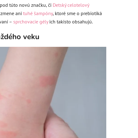
i pod túto novú značku, či
Detský celotelový
j zmene ani
tuhé šampóny
, ktoré sme o prebiotiká
vaní –
sprchovacie gély
ich takisto obsahujú.
každého veku