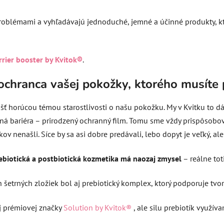
 problémami a vyhľadávajú jednoduché, jemné a účinné produkty, 
rrier booster by Kvitok®
.
ochranca vašej pokožky, ktorého musíte
šť horúcou témou starostlivosti o našu pokožku. My v Kvitku to dá
á bariéra – prirodzený ochranný film. Tomu sme vždy prispôsobova
v nenašli. Síce by sa asi dobre predávali, lebo dopyt je veľký, al
ebiotická a postbiotická kozmetika má naozaj zmysel
– reálne to
šetrných zložiek bol aj prebiotický komplex, ktorý podporuje tv
j prémiovej značky
Solution by Kvitok®
, ale silu prebiotík využíva