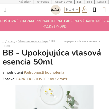
Prejsť
Náš príbeh
Referencie
Výskum a vývoj
B2B
Blog
Kontakt
Hľad
N
na
EUR
obsah
K
POŠTOVNÉ ZDARMA
PRI NÁKUPE
NAD 40 €
NA VÝDAJNÉ MIESTA
PACKETY/DPD
Domov
/
Vlasy
/
Vlasové séra a oleje
/
BB - Upokojujúca vlasová esencia
50ml
BB - Upokojujúca vlasová
esencia 50ml
Priemerné
8 hodnotení
Podrobnosti hodnotenia
hodnotenie
Značka:
BARRIER BOOSTER by Kvitok®
produktu
je
5,0
z