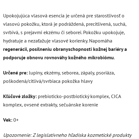
Upokojujúca vlasová esencia je určená pre starostlivosť o
vlasovú pokožku, ktorá je podráždená, precitlivená, suchá,
svrbivá, s prejavmi ekzému či seborei. Pokožku upokojuje,
hydratuje a nezaťažuje vlasové korienky.
Napomáha
regenerácii, posilneniu obranyschopnosti kožnej bariéry a
podporuje obnovu rovnováhy kožného mikrobiómu
.
Určené pre:
lupiny, ekzémy, seborea, zápaly, psoriáza,
poškodená/citlivá/svrbiaca pokožka hlavy
Kľúčové zložky:
prebioticko-postbiotický komplex,
CICA
komplex, ovsené extrakty, sečuánske korenie
Vek:
0+
Upozornenie: Z legislatívneho hľadiska kozmetické produkty