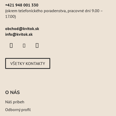
+421 948 001 330
(okrem telefonického poradenstva, pracovné dni 9.00 –
17.00)
obchod
@
kvitok.sk
info@kvitok.sk
VŠETKY KONTAKTY
O NÁS
Náš príbeh
Odborný profil