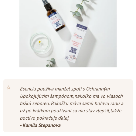
5
hviezdičiek.
⭐
Esenciu používa manžel spoli s Ochranným
Upokojujúcim šampónom,nakoľko ma vo vlasoch
ťažkú seboreu. Pokožku máva samú boľavu ranu a
už po krátkom používaní sa mu stav zlepšil,takže
poctivo pokračuje ďalej.
-
Kamila Stepanova