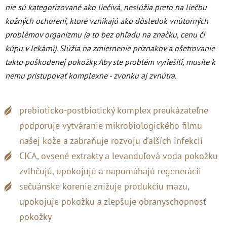
nie sú kategorizované ako liečivá, neslúžia preto na liečbu
kožných ochorení, ktoré vznikajú ako dôsledok vnútorných
problémov organizmu (a to bez ohľadu na značku, cenu či
kúpu v lekárni). Slúžia na zmiernenie príznakov a ošetrovanie
takto poškodenej pokožky. Aby ste problém vyriešili, musíte k
nemu pristupovať komplexne - zvonku aj zvnútra.
prebioticko-postbiotický komplex preukázateľne
podporuje vytváranie mikrobiologického filmu
našej kože a zabraňuje rozvoju ďalších infekcií
CICA, ovsené extrakty a levanduľová voda pokožku
zvlhčujú, upokojujú a napomáhajú regenerácii
sečuánske korenie znižuje produkciu mazu,
upokojuje pokožku a zlepšuje obranyschopnosť
pokožky