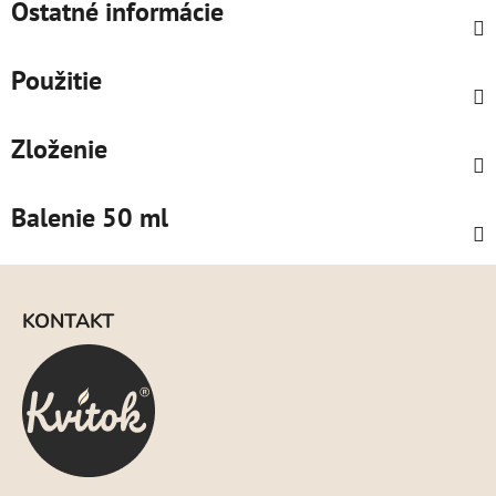
Ostatné informácie
Použitie
Zloženie
Balenie 50 ml
Z
á
KONTAKT
p
ä
t
i
e