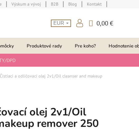
e
Výskum a vývoj
B2B
Blog
Kontakt
0,00 €
EUR
NÁKUPNÝ
KOŠÍK
omôcky
Produktové rady
Pre koho?
Hodnotenie o
TY/DPD
Čistiaci a odličovací olej 2v1/Oil cleanser and makeup
čovací olej 2v1/Oil
 makeup remover 250