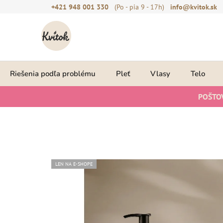
Prejsť
+421 948 001 330
(Po - pia 9 - 17h)
info@kvitok.sk
na
obsah
Riešenia podľa problému
Pleť
Vlasy
Telo
POŠTO
LEN NA E-SHOPE