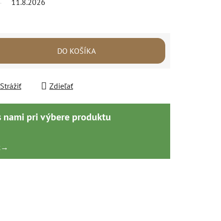
11.8.2026
DO KOŠÍKA
Strážiť
Zdieľať
s nami pri výbere produktu
k
→