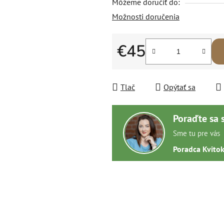
Môžeme doručiť do:
Možnosti doručenia
€45
Jednotková cena:
Tlač
Opýtať sa
Poraďte sa 
Sme tu pre vás
Poradca Kvito