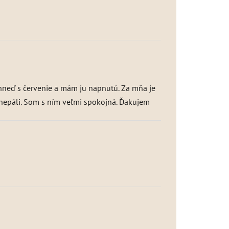
 hneď s červenie a mám ju napnutú. Za mňa je
 a nepáli. Som s ním veľmi spokojná. Ďakujem