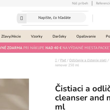
Náš príbeh
Referenci
Zľavy/Akcie
Vzorky
Darčeky
Opaľovanie
P
VNÉ ZDARMA
PRI NÁKUPE
NAD 40 €
NA VÝDAJNÉ MIESTA PACKE
Domov
/
Pleť
/
Odlíčenie a čistenie pleti
/
remover 250 ml
Čistiaci a odli
cleanser and
ml