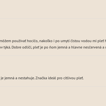
emôžem používať hocičo, nakoľko i po umytí čistou vodou mi pleť
ejov týká. Dobre odlíčí, pleť je po ňom jemná a hlavne nesčervená
í je jemná a nestahuje. Značka ideál pro citlivou pleť.