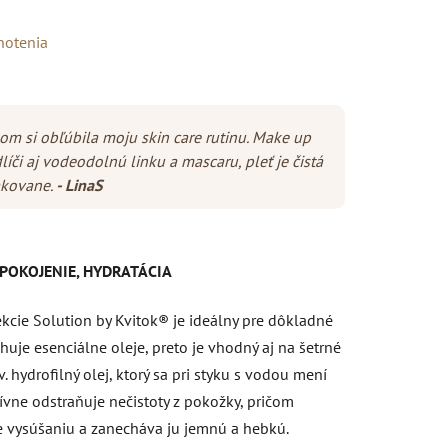
notenia
om si obľúbila moju skin care rutinu. Make up
líči aj vodeodolnú linku a mascaru, pleť je čistá
akovane.
- LinaS
UPOKOJENIE, HYDRATÁCIA
lekcie Solution by Kvitok® je ideálny pre dôkladné
ahuje esenciálne oleje, preto je vhodný aj na šetrné
. hydrofilný olej, ktorý sa pri styku s vodou mení
vne odstraňuje nečistoty z pokožky, pričom
uje vysúšaniu a zanecháva ju jemnú a hebkú.