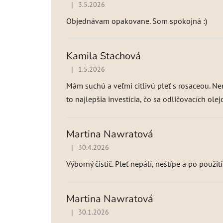
o
|
3.5.2026
Hodnotenie produktu je 5 z 5 hviezdičiek.
t
Objednávam opakovane. Som spokojná :)
e
n
í
Kamila Stachová
|
1.5.2026
Hodnotenie produktu je 5 z 5 hviezdičiek.
Mám suchú a veľmi citlivú pleť s rosaceou. N
to najlepšia investícia, čo sa odličovacích ol
Martina Nawratová
|
30.4.2026
Hodnotenie produktu je 5 z 5 hviezdičiek.
Výborný čistič. Pleť nepálí, neštípe a po použit
Martina Nawratová
|
30.1.2026
Hodnotenie produktu je 5 z 5 hviezdičiek.