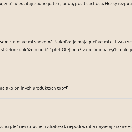
kojená” nepociťuji žádné pálení, pnutí, pocit suchosti. Hezky rozpouš
som s nim velmi spokojná. Nakoľko je moja pleť velmi citlivá a ve
i šetrne dokážem odlíčiť pleť. Olej používam ráno na vyčistenie ple
ena ako pri inych produktoch top💗
chú pleť neskutočné hydratoval, nepodráždil a nayše aj krásne vo