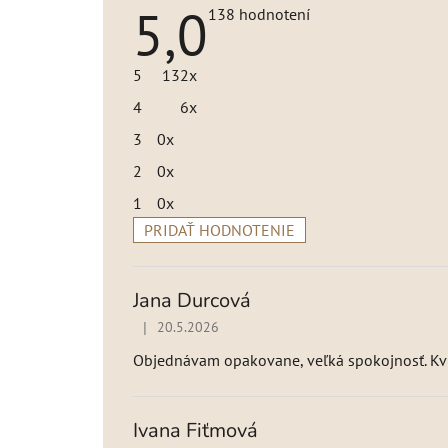
5,0
Priemerné
138 hodnotení
hodnotenie
produktu
je
5
132x
5,0
z
4
6x
5
hviezdičiek.
3
0x
2
0x
1
0x
PRIDAŤ HODNOTENIE
V
ý
p
Jana Durcová
i
|
20.5.2026
Hodnotenie produktu je 5 z 5 hviezdičiek.
s
h
Objednávam opakovane, veľká spokojnosť. Kvit
o
d
n
Ivana Fiťmová