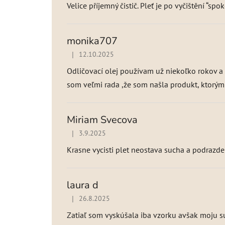
Velice příjemný čistič. Pleť je po vyčištění “spo
monika707
|
12.10.2025
Hodnotenie produktu je 5 z 5 hviezdičiek.
Odličovací olej používam už niekoľko rokov a 
som veľmi rada ,že som našla produkt, ktorým s
Miriam Svecova
|
3.9.2025
Hodnotenie produktu je 5 z 5 hviezdičiek.
Krasne vycisti plet neostava sucha a podrazd
laura d
|
26.8.2025
Hodnotenie produktu je 5 z 5 hviezdičiek.
Zatiaľ som vyskúšala iba vzorku avšak moju su