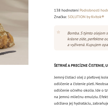
Priemerné
138 hodnotení
Podrobnosti hod
hodnotenie
Značka:
SOLUTION by Kvitok®
produktu
je
⭐
Bomba. S týmto olejom s
5,0
krásne zíde, perfektne od
z
a vyživená. Kupujem op
5
hviezdičiek.
ŠETRNÉ A PRECÍZNE ČISTENIE, 
Jemný čistiaci olej z pleťovej ko
odlíčenie a čistenie pleti. Neobs
odlíčenie očného okolia. Ide o tzv
na jemnú mliečnu emulziu. Efektí
udržiava jej hydratáciu, zabraň