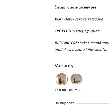
Čistiaci olej je určený pre:
VEK:
všetky vekové kategórie
TYP PLETI:
všetky typy pleti
RIEŠENIE PRE:
bežná denná staro
produkcia mazu, „sťahovanie“ ple
Varianty
250 ml (plastová fľaša)
80 ml (sklenená fľaša)
Dostupnosť