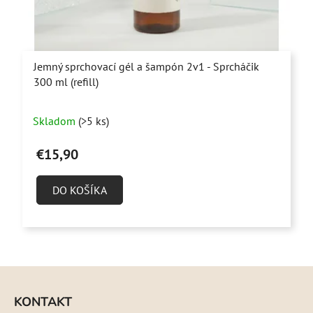
Jemný sprchovací gél a šampón 2v1 - Sprcháčik
300 ml (refill)
Priemerné
Skladom
(>5 ks)
hodnotenie
produktu
€15,90
je
4,9
DO KOŠÍKA
z
5
hviezdičiek.
Z
á
KONTAKT
p