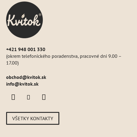
ä
t
i
e
+421 948 001 330
(okrem telefonického poradenstva, pracovné dni 9.00 –
17.00)
obchod
@
kvitok.sk
info@kvitok.sk
VŠETKY KONTAKTY