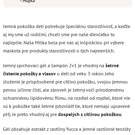
- Majka
Jemná pokožka detí potrebuje špeciálnu starostlivosť, a keďže
aj my sme už rodičmi, chceli sme pre naše dievčatko to
najlepšie. Naša Miška bola pre nás aj inšpiráciou pri výbere
maskota pre produkty starostlivosti o tých najmenších.
Jemný sprchovací gél a šampón 2v1 je vhodný na
šetrné
čistenie pokožky a vlasov
u detí od veku 3 rokov. Jeho
zloženie je prispôsobené pre citlivú pokožku, svojou jemnou
penou účinne čistí, ale zároveň je šetrný voči prirodzenému
ochrannému lipidovému filmu,
na rozdiel od mydiel, ktoré nie
sú k pokožke také šetrné (obzvlášť tie, ktoré nemajú upravené
pH).
Je preto vhodný aj pre
dospelých s citlivou pokožkou
.
Gél obsahuje extrakt z rastliny Yucca a jemné rastlinné tenzidy