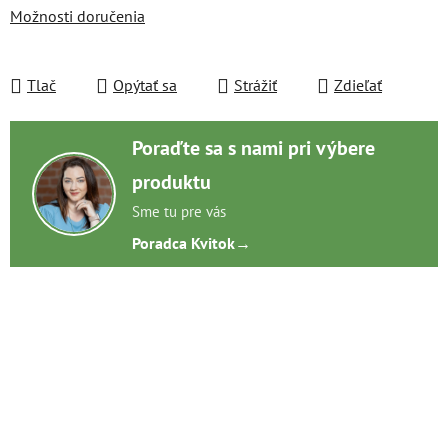
Možnosti doručenia
Tlač
Opýtať sa
Strážiť
Zdieľať
Poraďte sa s nami pri výbere
produktu
Sme tu pre vás
Poradca Kvitok
→