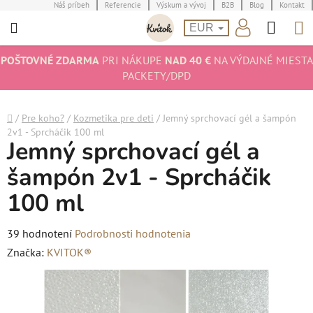
Prejsť
Náš príbeh
Referencie
Výskum a vývoj
B2B
Blog
Kontakt
Hľad
N
na
EUR
obsah
K
POŠTOVNÉ ZDARMA
PRI NÁKUPE
NAD 40 €
NA VÝDAJNÉ MIESTA
PACKETY/DPD
Domov
/
Pre koho?
/
Kozmetika pre deti
/
Jemný sprchovací gél a šampón
2v1 - Sprcháčik 100 ml
Jemný sprchovací gél a
šampón 2v1 - Sprcháčik
100 ml
Priemerné
39 hodnotení
Podrobnosti hodnotenia
hodnotenie
Značka:
KVITOK®
produktu
je
4,8