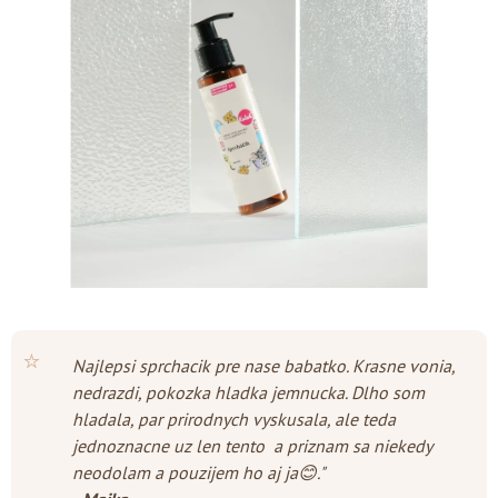
z
5
hviezdičiek.
⭐
Najlepsi sprchacik pre nase babatko. Krasne vonia,
nedrazdi, pokozka hladka jemnucka. Dlho som
hladala, par prirodnych vyskusala, ale teda
jednoznacne uz len tento a priznam sa niekedy
neodolam a pouzijem ho aj ja😊."