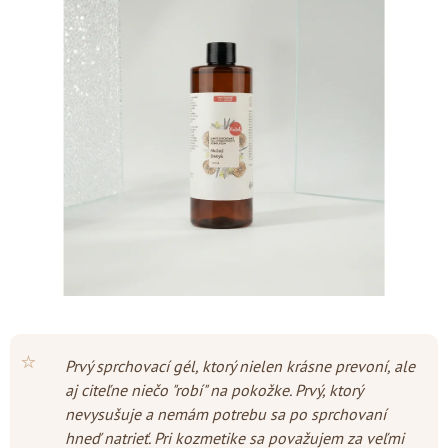
je
4,9
z
5
hviezdičiek.
⭐
Prvý sprchovací gél, ktorý nielen krásne prevoní, ale
aj citeľne niečo "robí" na pokožke. Prvý, ktorý
nevysušuje a nemám potrebu sa po sprchovaní
hneď natrieť. Pri kozmetike sa považujem za veľmi