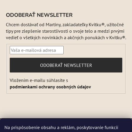
ODOBERAŤ NEWSLETTER
Chcem dostávať od Martiny, zakladateľky Kvitku®, užitočné
tipy pre zlepšenie starostlivosti o svoje telo a medzi prvými
vedieť o všetkých novinkách a akčných ponukách v Kvitku®.
PRIHLÁSIŤ
ODOBERAŤ NEWSLETTER
SA
Vložením e-mailu súhlasíte s
podmienkami ochrany osobných údajov
Vytvoril Shoptet
a
Adatelier
Na prispôsobenie obsahu a reklám, poskytovanie funkcií