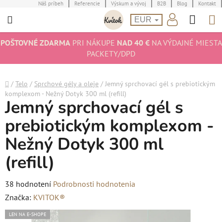
Prejsť
Náš príbeh
Referencie
Výskum a vývoj
B2B
Blog
Kontakt
Hľad
N
na
EUR
obsah
K
POŠTOVNÉ ZDARMA
PRI NÁKUPE
NAD 40 €
NA VÝDAJNÉ MIESTA
PACKETY/DPD
Domov
/
Telo
/
Sprchové gély a oleje
/
Jemný sprchovací gél s prebiotickým
komplexom - Nežný Dotyk 300 ml (refill)
Jemný sprchovací gél s
prebiotickým komplexom -
Nežný Dotyk 300 ml
(refill)
Priemerné
38 hodnotení
Podrobnosti hodnotenia
hodnotenie
Značka:
KVITOK®
produktu
LEN NA E-SHOPE