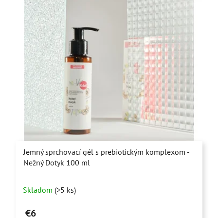
Jemný sprchovací gél s prebiotickým komplexom -
Nežný Dotyk 100 ml
Priemerné
Skladom
(>5 ks)
hodnotenie
produktu
€6