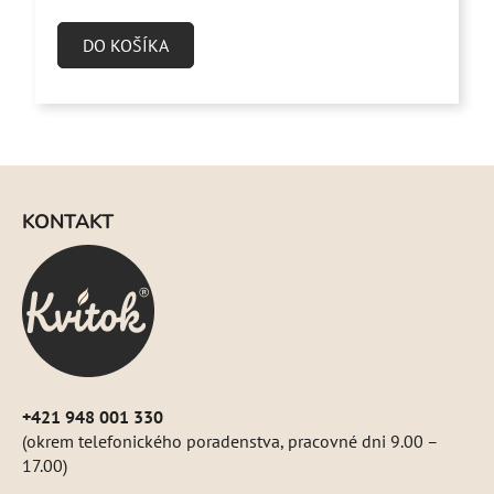
je
4,9
DO KOŠÍKA
z
5
hviezdičiek.
Z
á
KONTAKT
p
ä
t
i
e
+421 948 001 330
(okrem telefonického poradenstva, pracovné dni 9.00 –
17.00)