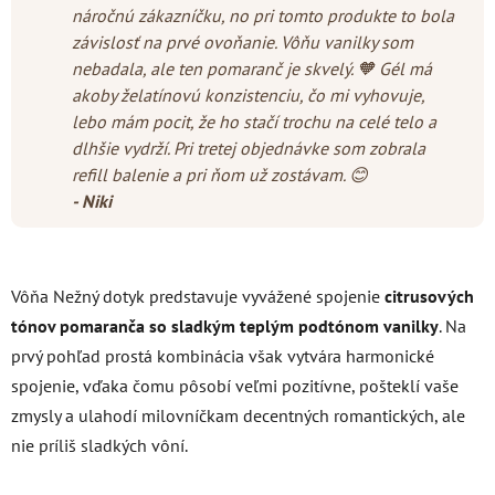
náročnú zákazníčku, no pri tomto produkte to bola
závislosť na prvé ovoňanie. Vôňu vanilky som
nebadala, ale ten pomaranč je skvelý. 🧡 Gél má
akoby želatínovú konzistenciu, čo mi vyhovuje,
lebo mám pocit, že ho stačí trochu na celé telo a
dlhšie vydrží. Pri tretej objednávke som zobrala
refill balenie a pri ňom už zostávam. 😊
- Niki
Vôňa Nežný dotyk predstavuje vyvážené spojenie
citrusových
tónov pomaranča so sladkým teplým podtónom vanilky
. Na
prvý pohľad prostá kombinácia však vytvára harmonické
spojenie, vďaka čomu pôsobí veľmi pozitívne, pošteklí vaše
zmysly a ulahodí milovníčkam decentných romantických, ale
nie príliš sladkých vôní.