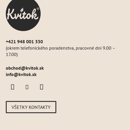
ä
t
i
e
+421 948 001 330
(okrem telefonického poradenstva, pracovné dni 9.00 –
17.00)
obchod
@
kvitok.sk
info@kvitok.sk
VŠETKY KONTAKTY