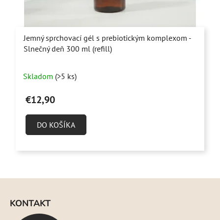
Jemný sprchovací gél s prebiotickým komplexom -
Slnečný deň 300 ml (refill)
Priemerné
Skladom
(>5 ks)
hodnotenie
produktu
€12,90
je
5,0
DO KOŠÍKA
z
5
hviezdičiek.
Z
á
KONTAKT
p