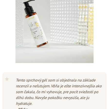
z
5
hviezdičiek.
⭐
Tento sprchový gél som si objednala na základe
recenzií a neľutujem. Vôňa je ešte intenzívnejšia ako
som čakala, čo mi vyhovuje, pre pocit sviežosti po
dlhú dobu. Navyše pokožku nevysúša, ale ju
hydratuje.