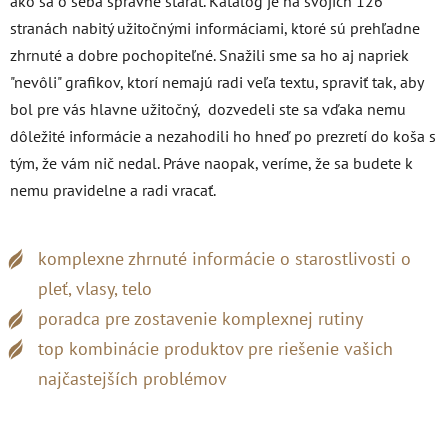
ako sa o seba správne starať. Katalóg je na svojich 126
stranách nabitý užitočnými informáciami, ktoré sú prehľadne
zhrnuté a dobre pochopiteľné. Snažili sme sa ho aj napriek
"nevôli" grafikov, ktorí nemajú radi veľa textu, spraviť tak, aby
bol pre vás hlavne užitočný, dozvedeli ste sa vďaka nemu
dôležité informácie a nezahodili ho hneď po prezretí do koša s
tým, že vám nič nedal. Práve naopak, veríme, že sa budete k
nemu pravidelne a radi vracať.
komplexne zhrnuté informácie o starostlivosti o
pleť, vlasy, telo
poradca pre zostavenie komplexnej rutiny
top kombinácie produktov pre riešenie vašich
najčastejších problémov