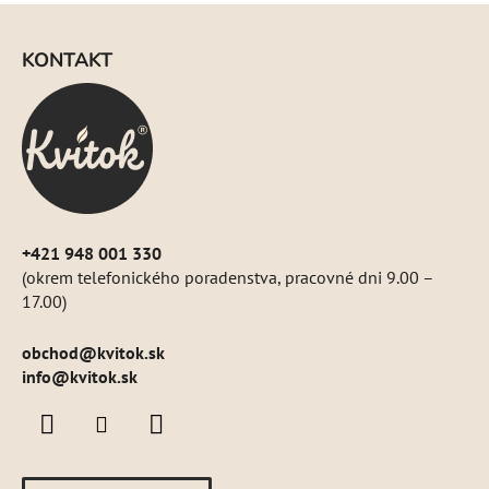
Z
á
KONTAKT
p
ä
t
i
e
+421 948 001 330
(okrem telefonického poradenstva, pracovné dni 9.00 –
17.00)
obchod
@
kvitok.sk
info@kvitok.sk