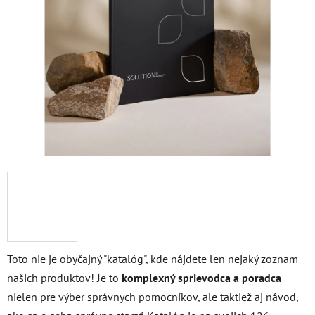
5
hviezdičiek.
Toto nie je obyčajný "katalóg", kde nájdete len nejaký zoznam
našich produktov! Je to
komplexný sprievodca a poradca
nielen pre výber správnych pomocníkov, ale taktiež aj návod,