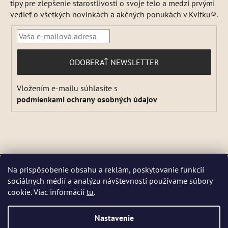
tipy pre zlepšenie starostlivosti o svoje telo a medzi prvými
vedieť o všetkých novinkách a akčných ponukách v Kvitku®.
PRIHLÁSIŤ
ODOBERAŤ NEWSLETTER
SA
Vložením e-mailu súhlasíte s
podmienkami ochrany osobných údajov
Vytvoril Shoptet
a
Adatelier
Na prispôsobenie obsahu a reklám, poskytovanie funkcií
Copyright 2026
Kvitok
. Všetky práva vyhradené.
Upraviť
sociálnych médií a analýzu návštevnosti používame súbory
DŇA 5 a 6 AUGUSTA NEBUDEME ODOSIELAŤ ŽIADNE ZÁSIELKY. ☀️
nastavenie cookies
cookie. Viac informácií
tu
.
Letná prevádzka: Počas horúcich dní chránime kvalitu našich výrobkov,
preto sa môže dodanie mierne predĺžiť. V piatky zásielky neodosielame.
Pri extrémnych horúčavách môžeme odoslanie dočasne pozastaviť.
Nastavenie
Niektoré produkty sú počas leta dočasne nedostupné, pretože by sa