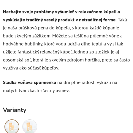
Nechajte svoje problémy vyšumieť v relaxačnom kúpeli a
vyskúšajte t
radičný veselý produkt v netradičnej forme.
Taká
je naša prášková pena do kúpeľa, s ktorou každé kúpanie
bude skvelým zážitkom. Môžete sa tešiť na príjemné vône a
hodvábne bublinky, ktoré vodu udržia dlho teplú a vy si tak
užijete fantastický relaxačný kúpeľ. Jednou zo zložiek je aj
epsomská soľ, ktorá je skvelým zdrojom horčíka, preto sa často
využíva ako súčasť kúpeľov.
Sladká voňavá spomienka
na dni plné radosti vykúzli na
malých tváričkách šťastný úsmev.
Varianty