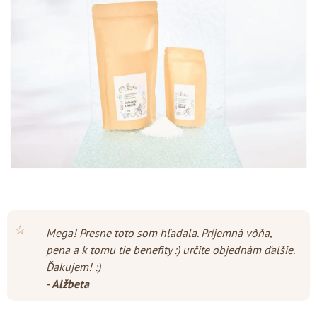
z
5
hviezdičiek.
⭐
Mega! Presne toto som hľadala. Príjemná vôňa,
pena a k tomu tie benefity :) určite objednám ďalšie.
Ďakujem! :)
- Alžbeta