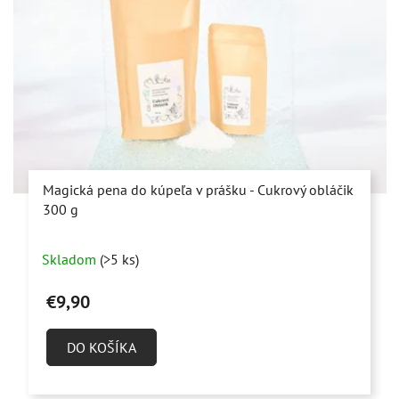
Magická pena do kúpeľa v prášku - Cukrový obláčik
300 g
Priemerné
Skladom
(>5 ks)
hodnotenie
produktu
€9,90
je
4,9
DO KOŠÍKA
z
5