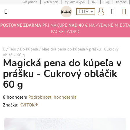
Prejsť
Náš príbeh
Referencie
Výskum a vývoj
B2B
Blog
Kontakt
Hľad
N
na
EUR
obsah
K
POŠTOVNÉ ZDARMA
PRI NÁKUPE
NAD 40 €
NA VÝDAJNÉ MIESTA
PACKETY/DPD
Domov
/
Telo
/
Do kúpeľa
/
Magická pena do kúpeľa v prášku - Cukrový
obláčik 60 g
Magická pena do kúpeľa v
prášku - Cukrový obláčik
60 g
Priemerné
8 hodnotení
Podrobnosti hodnotenia
hodnotenie
Značka:
KVITOK®
produktu
je
4,9