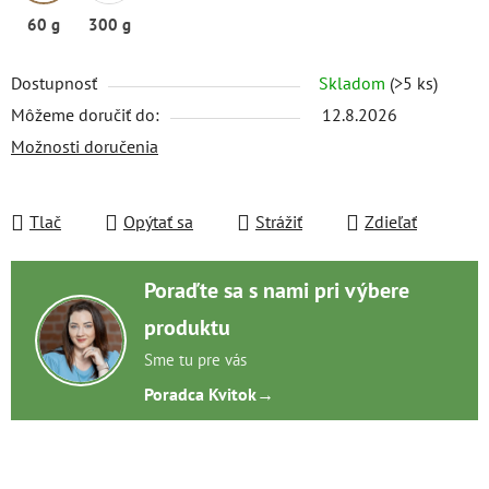
60 g
300 g
Dostupnosť
Skladom
(>5 ks)
Môžeme doručiť do:
12.8.2026
Možnosti doručenia
Tlač
Opýtať sa
Strážiť
Zdieľať
Poraďte sa s nami pri výbere
produktu
Sme tu pre vás
Poradca Kvitok
→