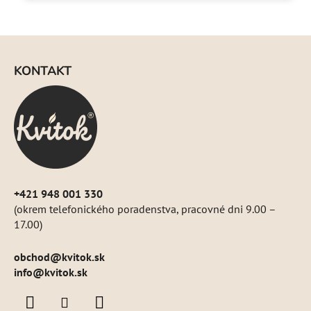
hviezdičiek.
Z
á
KONTAKT
p
ä
t
i
e
+421 948 001 330
(okrem telefonického poradenstva, pracovné dni 9.00 –
17.00)
obchod
@
kvitok.sk
info@kvitok.sk