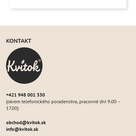
5
hviezdičiek.
Z
á
KONTAKT
p
ä
t
i
e
+421 948 001 330
(okrem telefonického poradenstva, pracovné dni 9.00 –
17.00)
obchod
@
kvitok.sk
info@kvitok.sk