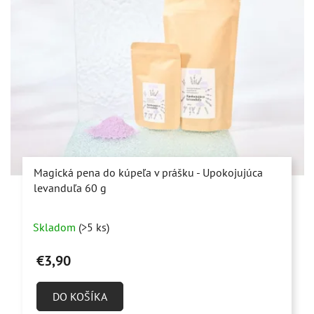
Magická pena do kúpeľa v prášku - Upokojujúca
levanduľa 60 g
Priemerné
Skladom
(>5 ks)
hodnotenie
produktu
€3,90
je
5,0
DO KOŠÍKA
z