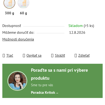
300 g
60 g
Dostupnosť
Skladom
(>5 ks)
Môžeme doručiť do:
12.8.2026
Možnosti doručenia
Tlač
Opýtať sa
Strážiť
Zdieľať
Poraďte sa s nami pri výbere
produktu
Sme tu pre vás
Poradca Kvitok
→