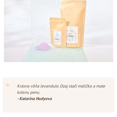
z
5
hviezdičiek.
⭐
Krásna vôňa levandule. Ozaj stačí máličko a mate
krásnu penu.
- Katarina Hudyova