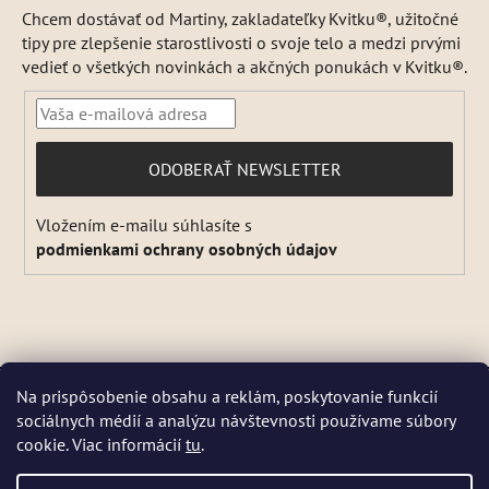
Chcem dostávať od Martiny, zakladateľky Kvitku®, užitočné
tipy pre zlepšenie starostlivosti o svoje telo a medzi prvými
vedieť o všetkých novinkách a akčných ponukách v Kvitku®.
PRIHLÁSIŤ
ODOBERAŤ NEWSLETTER
SA
Vložením e-mailu súhlasíte s
podmienkami ochrany osobných údajov
Vytvoril Shoptet
a
Adatelier
Na prispôsobenie obsahu a reklám, poskytovanie funkcií
Copyright 2026
Kvitok
. Všetky práva vyhradené.
Upraviť
sociálnych médií a analýzu návštevnosti používame súbory
DŇA 5 a 6 AUGUSTA NEBUDEME ODOSIELAŤ ŽIADNE ZÁSIELKY. ☀️
nastavenie cookies
cookie. Viac informácií
tu
.
Letná prevádzka: Počas horúcich dní chránime kvalitu našich výrobkov,
preto sa môže dodanie mierne predĺžiť. V piatky zásielky neodosielame.
Pri extrémnych horúčavách môžeme odoslanie dočasne pozastaviť.