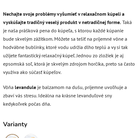
Nechajte svoje problémy vyšumieť v relaxačnom kúpeli a
vyskúšajte t
radičný veselý produkt v netradičnej forme.
Taká
je naša prášková pena do kúpeľa, s ktorou každé kúpanie
bude skvelým zážitkom. Môžete sa tešiť na príjemné vône a
hodvábne bublinky, ktoré vodu udržia dlho teplú a vy si tak
užijete fantastický relaxačný kúpeľ. Jednou zo zložiek je aj
epsomská soľ, ktorá je skvelým zdrojom horčíka, preto sa často
využíva ako súčasť kúpeľov.
Vôňa
levandule
je balzamom na dušu, príjemne uvoľňuje a
zbaví vás stresu. Ideálna na krásne levanduľové sny
kedykoľvek počas dňa.
Varianty