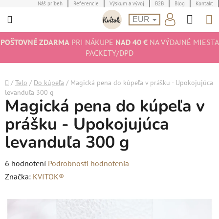
Prejsť
Náš príbeh
Referencie
Výskum a vývoj
B2B
Blog
Kontakt
Hľad
N
na
EUR
obsah
K
POŠTOVNÉ ZDARMA
PRI NÁKUPE
NAD 40 €
NA VÝDAJNÉ MIESTA
PACKETY/DPD
Domov
/
Telo
/
Do kúpeľa
/
Magická pena do kúpeľa v prášku - Upokojujúca
levanduľa 300 g
Magická pena do kúpeľa v
prášku - Upokojujúca
levanduľa 300 g
Priemerné
6 hodnotení
Podrobnosti hodnotenia
hodnotenie
Značka:
KVITOK®
produktu
je
5,0