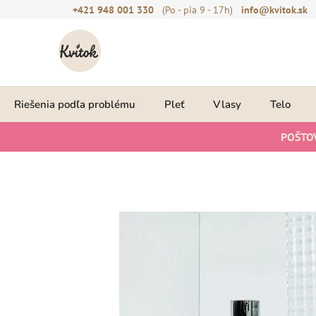
Prejsť
+421 948 001 330
(Po - pia 9 - 17h)
info@kvitok.sk
na
obsah
Riešenia podľa problému
Pleť
Vlasy
Telo
POŠTO