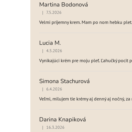
t
Martina Bodonová
e
|
7.5.2026
n
Hodnotenie produktu je 5 z 5 hviezdičiek.
í
Velmi prijemny krem. Mam po nom hebku plet.
Lucia M.
|
4.5.2026
Hodnotenie produktu je 5 z 5 hviezdičiek.
Vynikajúci krém pre moju pleť. Ľahučký pocit 
Simona Stachurová
|
6.4.2026
Hodnotenie produktu je 5 z 5 hviezdičiek.
Veľmi, milujem tie krémy aj denný aj nočný, z
Darina Knapiková
|
16.3.2026
Hodnotenie produktu je 5 z 5 hviezdičiek.