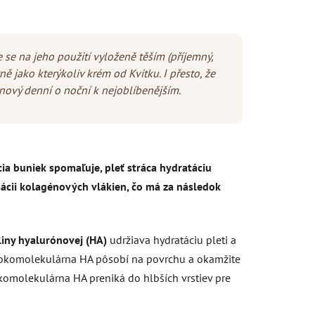
se na jeho použití vyloženě těším (příjemný,
tně jako kterýkoliv krém od Kvítku. I přesto, že
inový denní o noční k nejoblíbenějším.
ia buniek spomaľuje, pleť stráca hydratáciu
ácii kolagénových vlákien, čo má za následok
liny hyalurónovej (HA)
udržiava hydratáciu pleti a
ysokomolekulárna HA pôsobí na povrchu a okamžite
ízkomolekulárna HA preniká do hlbších vrstiev pre