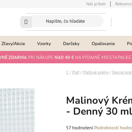
Náš príbeh
Referenci
Zľavy/Akcie
Vzorky
Darčeky
Opaľovanie
P
VNÉ ZDARMA
PRI NÁKUPE
NAD 40 €
NA VÝDAJNÉ MIESTA PACKE
Domov
/
Pleť
/
Pleťové krémy
/
Denné kré
Malinový Krém
- Denný 30 m
Priemerné
57 hodnotení
Podrobnosti hodn