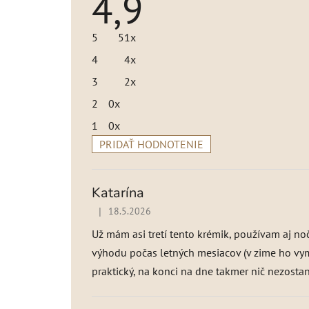
4,9
hodnotenie
produktu
je
5
51x
4,9
z
4
4x
5
hviezdičiek.
3
2x
2
0x
1
0x
PRIDAŤ HODNOTENIE
V
ý
p
Katarína
i
|
18.5.2026
Hodnotenie produktu je 5 z 5 hviezdičiek.
s
h
Už mám asi tretí tento krémik, používam aj no
o
výhodu počas letných mesiacov (v zime ho vym
d
praktický, na konci na dne takmer nič nezosta
n
o