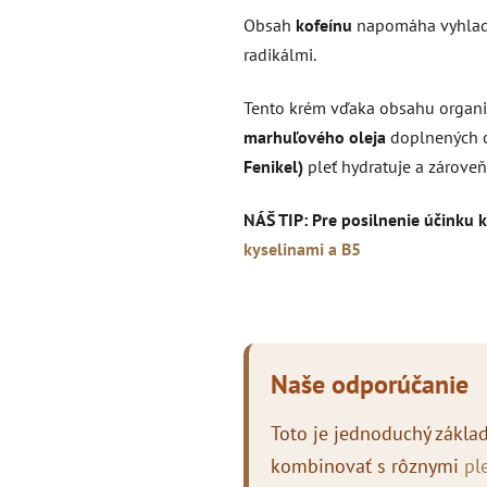
Obsah
kofeínu
napomáha vyhladz
radikálmi.
Tento krém vďaka obsahu organ
marhuľového
oleja
doplnených o
Fenikel)
pleť hydratuje a zároveň
NÁŠ TIP: Pre posilnenie účinku
kyselinami a B5
Naše odporúčanie
Toto je jednoduchý zákla
kombinovať s rôznymi
pl