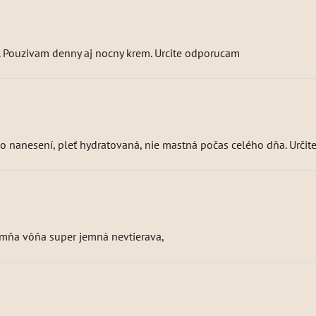
 Pouzivam denny aj nocny krem. Urcite odporucam
po nanesení, pleť hydratovaná, nie mastná počas celého dňa. Urči
a mňa vôňa super jemná nevtierava,