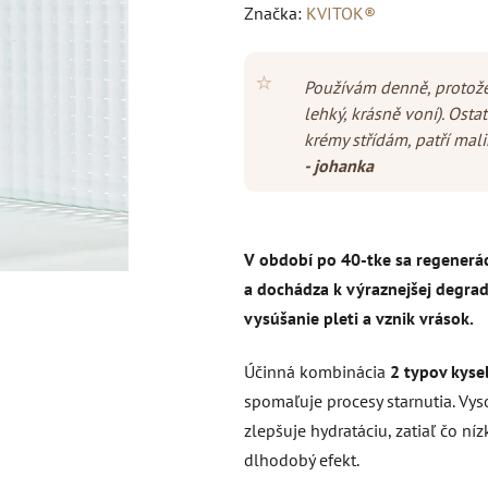
hodnotenie
Značka:
KVITOK®
produktu
je
⭐
Používám denně, protože 
4,9
lehký, krásně voní). Osta
z
krémy střídám, patří mal
5
- johanka
hviezdičiek.
V období po 40-tke sa regenerác
a dochádza k výraznejšej degrad
vysúšanie pleti a vznik vrások.
Účinná kombinácia
2 typov kyse
spomaľuje procesy starnutia. V
zlepšuje hydratáciu, zatiaľ čo n
dlhodobý efekt.