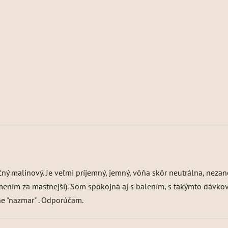
čný malinový. Je veľmi príjemný, jemný, vôňa skôr neutrálna, nez
ením za mastnejší). Som spokojná aj s balením, s takýmto dávkov
ne "nazmar" . Odporúčam.