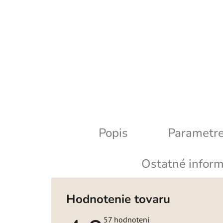
Popis
Parametr
Ostatné inform
Hodnotenie tovaru
Priemerné
57 hodnotení