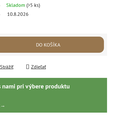
Skladom
(>5 ks)
10.8.2026
DO KOŠÍKA
Strážiť
Zdieľať
s nami pri výbere produktu
k
→