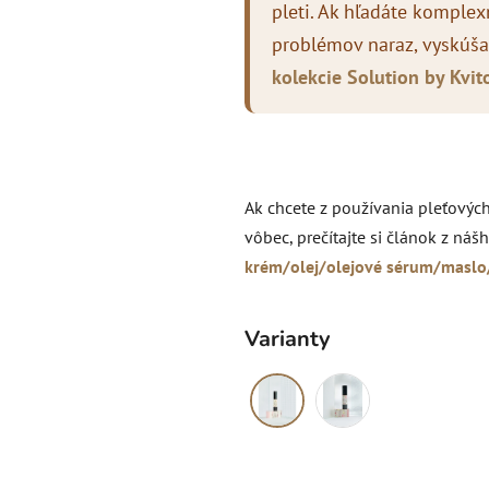
pleti. Ak hľadáte komplex
problémov naraz, vyskúš
kolekcie Solution by Kvit
Ak chcete z používania pleťovýc
vôbec, prečítajte si článok z ná
krém/olej/olejové sérum/maslo
Varianty