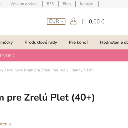
e
Výskum a vývoj
B2B
Blog
Kontakt
0,00 €
EUR
NÁKUPNÝ
KOŠÍK
omôcky
Produktové rady
Pre koho?
Hodnotenie o
TY/DPD
my
/
Malinový Krém pre Zrelú Pleť (40+) - Denný 30 ml
 pre Zrelú Pleť (40+)
l
otenia