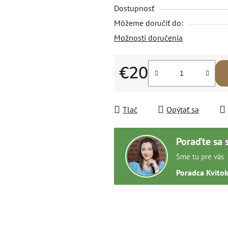
Dostupnosť
Môžeme doručiť do:
Možnosti doručenia
€20
Jednotková cena:
Tlač
Opýtať sa
Poraďte sa 
Sme tu pre vás
Poradca Kvito