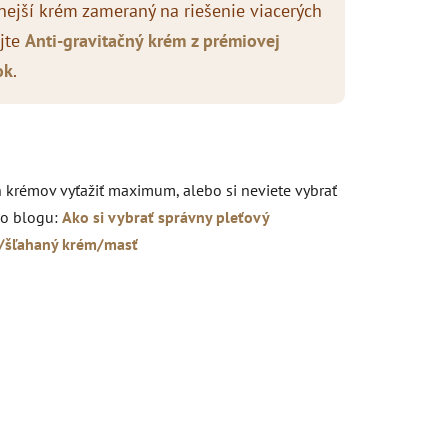
nejší krém zameraný na riešenie viacerých
ajte
Anti-gravitačný krém z prémiovej
ok
.
h krémov vyťažiť maximum, alebo si neviete vybrať
šho blogu:
Ako si vybrať správny pleťový
/šľahaný krém/masť