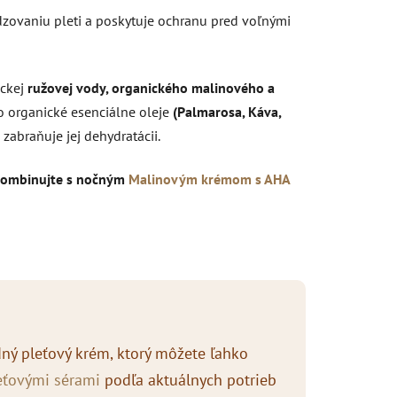
ovaniu pleti a poskytuje ochranu pred voľnými
ickej
ružovej
vody, organického malinového
a
 organické esenciálne oleje
(Palmarosa, Káva,
 zabraňuje jej dehydratácii.
 kombinujte s nočným
Malinovým krémom s AHA
dný pleťový krém, ktorý môžete ľahko
eťovými sérami
podľa aktuálnych potrieb