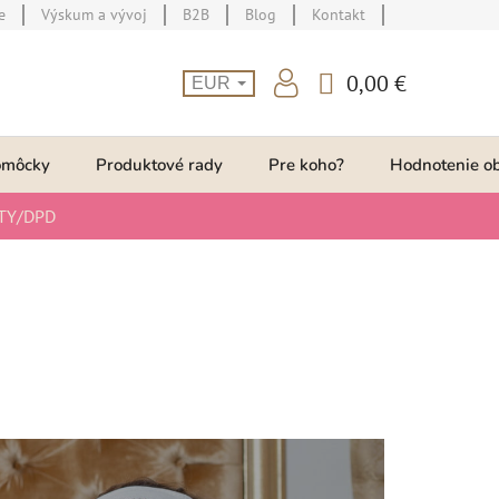
e
Výskum a vývoj
B2B
Blog
Kontakt
0,00 €
EUR
NÁKUPNÝ
KOŠÍK
omôcky
Produktové rady
Pre koho?
Hodnotenie o
TY/DPD