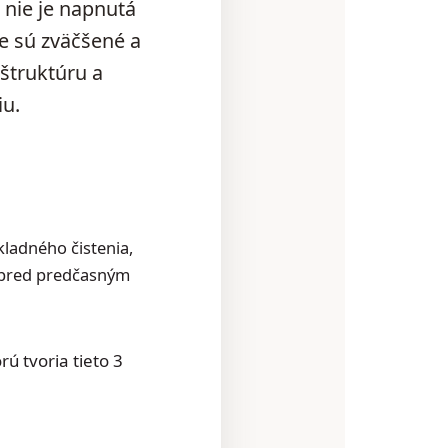
a nie je napnutá
ie sú zväčšené a
 štruktúru a
iu.
kladného čistenia,
a pred predčasným
ú tvoria tieto 3