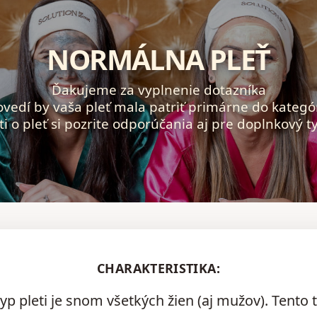
NORMÁLNA PLEŤ
Ďakujeme za vyplnenie dotazníka
ovedí by vaša pleť mala patriť primárne do kateg
ti o pleť si pozrite odporúčania aj pre doplnkový ty
CHARAKTERISTIKA:
p pleti je snom všetkých žien (aj mužov). Tento t