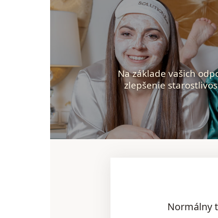
Na základe vašich odp
zlepšenie starostlivos
Normálny ty