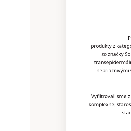
P
produkty z kateg
zo značky So
transepidermáln
nepriaznivými 
Vyfiltrovali sme 
komplexnej staros
star