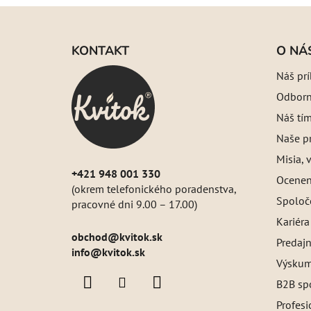
Z
á
KONTAKT
O NÁ
p
Náš pr
ä
Odborný
t
i
Náš tí
e
Naše pr
Misia, v
+421 948 001 330
Oceneni
(okrem telefonického poradenstva,
Spoloč
pracovné dni 9.00 – 17.00)
Kariéra
obchod
@
kvitok.sk
Predajn
info@kvitok.sk
Výskum
B2B sp
Profes