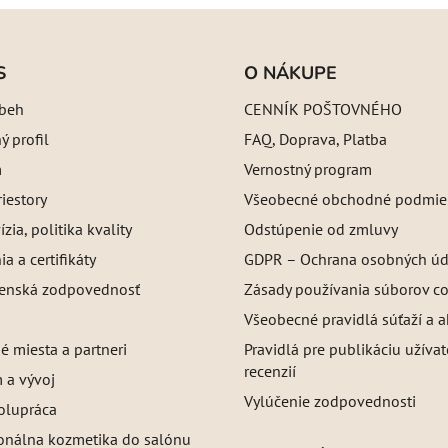
S
O NÁKUPE
íbeh
CENNÍK POŠTOVNÉHO
 profil
FAQ, Doprava, Platba
m
Vernostný program
iestory
Všeobecné obchodné podmie
ízia, politika kvality
Odstúpenie od zmluvy
a a certifikáty
GDPR – Ochrana osobných úd
enská zodpovednosť
Zásady používania súborov c
Všeobecné pravidlá súťaží a a
é miesta a partneri
Pravidlá pre publikáciu užíva
recenzií
 a vývoj
Vylúčenie zodpovednosti
olupráca
ionálna kozmetika do salónu