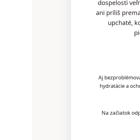
dospelosti veľm
ani príliš prem
upchaté, ko
pi
Aj bezproblémová 
hydratácie a och
Na začiatok odp