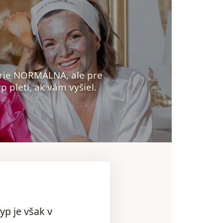
órie NORMÁLNA, ale pre
p pleti, ak vám vyšiel.
yp je však v