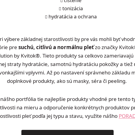
čistenie
tonizácia
hydratácia a ochrana
ri výbere základnej starostlivosti by pre vás mohli byť vhod
órie pre
suchú, citlivú a normálnu pleť
zo značky Kvitok
lution by Kvitok
®
. Tieto produkty sa celkovo zameriavajú
ej straty hydratácie, samotnú hydratáciu pokožky a tiež
vonkajšími vplyvmi.
Až po nastavení správneho základu 
doplnkové produkty, ako sú masky, séra či peeling.
z nášho portfólia tie najlepšie produkty vhodné pre tento ty
tlivosti na mieru a odporučenie konkrétnych produktov p
ostlivosti pleť podľa jej typu a stavu, využite nášho
PORA