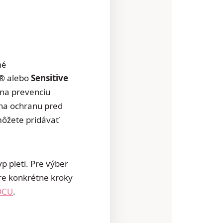
né
®
alebo
Sensitive
 na prevenciu
 na ochranu pred
môžete pridávať
p pleti. Pre výber
re konkrétne kroky
DCU
.