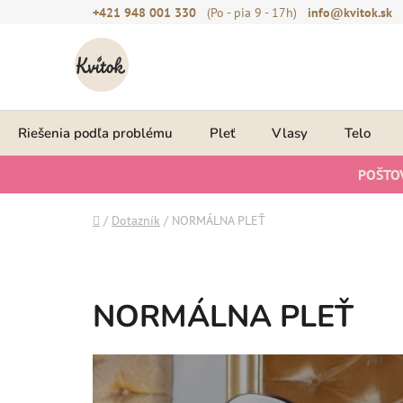
Prejsť
+421 948 001 330
(Po - pia 9 - 17h)
info@kvitok.sk
na
obsah
Riešenia podľa problému
Pleť
Vlasy
Telo
POŠTO
Domov
/
Dotazník
/
NORMÁLNA PLEŤ
NORMÁLNA PLEŤ