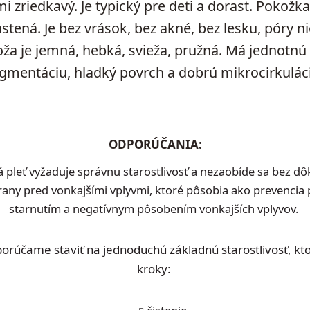
i zriedkavý. Je typický pre deti a dorast. Pokožk
astená. Je bez vrások, bez akné, bez lesku, póry n
ža je jemná, hebká, svieža, pružná. Má jednotnú
gmentáciu, hladký povrch a dobrú mikrocirkulác
ODPORÚČANIA:
pleť vyžaduje správnu starostlivosť a nezaobíde sa bez dô
rany pred vonkajšími vplyvmi, ktoré pôsobia ako prevenci
starnutím a negatívnym pôsobením vonkajších vplyvov.
orúčame staviť na jednoduchú základnú starostlivosť, ktor
kroky: