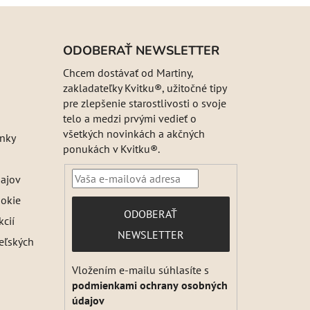
ODOBERAŤ NEWSLETTER
Chcem dostávať od Martiny,
zakladateľky Kvitku®, užitočné tipy
pre zlepšenie starostlivosti o svoje
telo a medzi prvými vedieť o
všetkých novinkách a akčných
nky
ponukách v Kvitku®.
ajov
ookie
PRIHLÁSIŤ
ODOBERAŤ
kcií
SA
NEWSLETTER
teľských
Vložením e-mailu súhlasíte s
podmienkami ochrany osobných
údajov