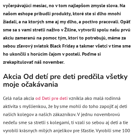
vyčerpávajúci mesiac, no v tom najlepšom zmysle slova. Na
našom eshope pribudli produkty, ktoré ste si dlho mnohí
žiadali, a na ktorých sme aj my dlho, a poctivo pracovali. Opäť
sme sa s vami stretli naživo v Žiline, vytvorili spolu našu prvú
akciu zameranú na pomoc tým, ktorí to potrebujú, máme za
sebou zľavový sviatok Black Friday a takmer všetci v tíme sme
ho ukončili s horúcim čajom v posteli. Poďme si
zrekapitulovať náš november.
Akcia Od detí pre deti predčila všetky
moje očakávania
Celá naša akcia
od Detí pre deti
vznikla ako malá rodinná
aktivita s myšlienkou, že by sme mohli do toho zapojiť aj deti
našich kolegov a našich zákazníkov. V jednu novembrovú
nedeľu sme sa stretli s kolegami, tí vzali so sebou aj deti a tie
vyrobili krásnych milých anjelikov pre šťastie. Vyrobili sme 100