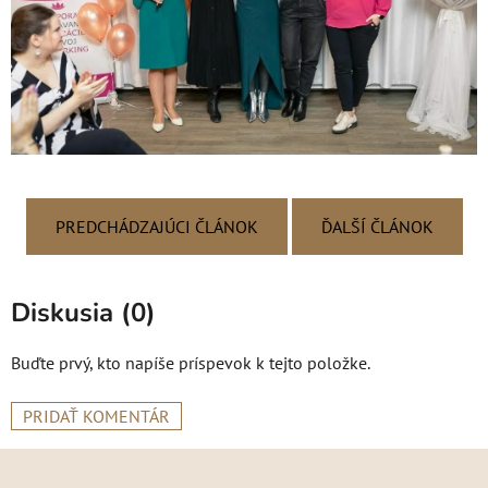
PREDCHÁDZAJÚCI ČLÁNOK
ĎALŠÍ ČLÁNOK
Diskusia (0)
Buďte prvý, kto napíše príspevok k tejto položke.
PRIDAŤ KOMENTÁR
Z