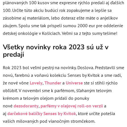
plánovaných 100 kusov sme expresne rýchlo predali aj ďalších
100. Určite túto akciu budúci rok zopakujeme a lepšie sa
zásobíme aj materiálom, lebo doteraz ešte máte o anjelikov
záujem. Spolu sme tak prispeli sumou 2000 eur pre oddelenie
detskej onkológie v Košiciach. Veľmi sa z tejto sumy tešíme!
Všetky novinky roka 2023 sú už v
predaji
Rok 2023 bol veľmi pestrý na novinky. Doslova. Predstavili sme
novú, farebnú a voňavú kolekciu Senses by Kvitok a sme radi,
že nové vône
Lovely
,
Thunder
a
Universe
ste si stihli rýchlo
obľúbiť. V novembri sme k parfémom, šľahaným telovým
krémom a telovým olejom pridali do ponuky
nové
dezodoranty
,
parfémy v olejovej roll-on verzii
a
aj
darčekové balíčky Senses by Kvitok
, ktoré určite potešia
vašich milovaných pod vianočným stromčekom.