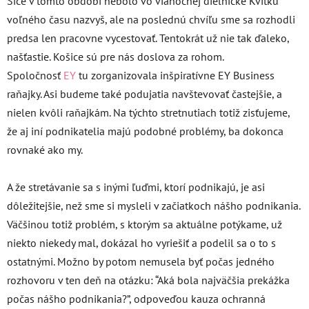
Síce v tomto období nebolo vo vianočnej dielničke Kvitku
voľného času nazvyš, ale na poslednú chvíľu sme sa rozhodli
predsa len pracovne vycestovať. Tentokrát už nie tak ďaleko,
našťastie. Košice sú pre nás doslova za rohom.
Spoločnosť
EY
tu zorganizovala inšpiratívne EY Business
raňajky. Asi budeme také podujatia navštevovať častejšie, a
nielen kvôli raňajkám. Na týchto stretnutiach totiž zisťujeme,
že aj iní podnikatelia majú podobné problémy, ba dokonca
rovnaké ako my.
A že stretávanie sa s inými ľuďmi, ktorí podnikajú, je asi
dôležitejšie, než sme si mysleli v začiatkoch nášho podnikania.
Väčšinou totiž problém, s ktorým sa aktuálne potýkame, už
niekto niekedy mal, dokázal ho vyriešiť a podelil sa o to s
ostatnými. Možno by potom nemusela byť počas jedného
rozhovoru v ten deň na otázku: “Aká bola najväčšia prekážka
počas nášho podnikania?”, odpoveďou kauza ochranná