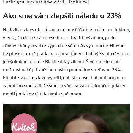
finalizujem novinky roka 2024. Stay tuned!
Ako sme vám zlepšili náladu o 23%
Na Kvitku zľavy nie sú samozrejmosť. Veríme našim produktom,
vieme, čo dokážu a čo všetko stojí za ich vývojom, preto
zľavové kódy, a veľké výpredaje sú u nás výnimočné. Hlavne
tie plošné, ktoré platia na celý sortiment. Jediný “sviatok” v roku
je výnimkou a tou je Black Friday víkend. Štyri dni ste mali
možnosť nakúpiť väčšinu našich produktov so zľavou 23%.
Mnohí z vás ste zľavu využili, dali ste našej baliarni poriadne
zabrať, no sme radi, že sme sa vám za vašu celoročnú priazeň
mohli poďakovať aj takýmto spôsobom.