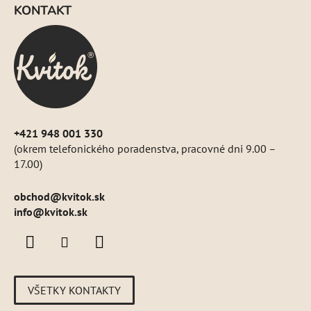
á
KONTAKT
p
ä
t
i
e
+421 948 001 330
(okrem telefonického poradenstva, pracovné dni 9.00 –
17.00)
obchod
@
kvitok.sk
info@kvitok.sk
VŠETKY KONTAKTY