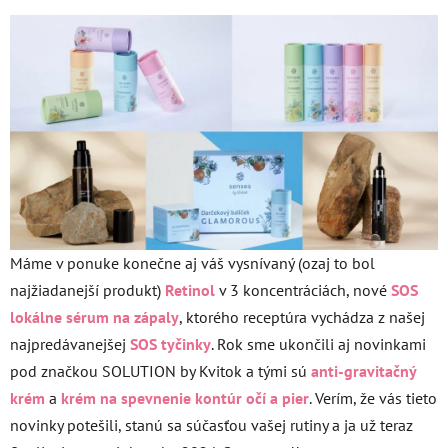
Máme v ponuke konečne aj váš vysnívaný (ozaj to bol
najžiadanejší produkt)
Retinol
v 3 koncentráciách, nové
SOS
lokálne sérum na zápaly
, ktorého receptúra vychádza z našej
najpredávanejšej
SOS tyčinky
. Rok sme ukončili aj novinkami
pod značkou SOLUTION by Kvitok a tými sú
anti-gravitačný
krém
a
krém na spevnenie kontúr očí a pier
. Verím, že vás tieto
novinky potešili, stanú sa súčasťou vašej rutiny a ja už teraz