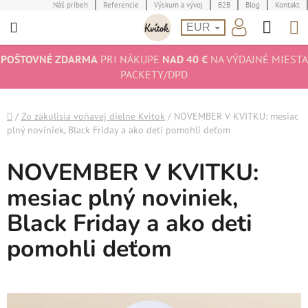
Prejsť
Náš príbeh
Referencie
Výskum a vývoj
B2B
Blog
Kontakt
Hľad
N
na
EUR
obsah
K
POŠTOVNÉ ZDARMA
PRI NÁKUPE
NAD 40 €
NA VÝDAJNÉ MIESTA
PACKETY/DPD
Domov
/
Zo zákulisia voňavej dielne Kvitok
/
NOVEMBER V KVITKU: mesiac
plný noviniek, Black Friday a ako deti pomohli deťom
NOVEMBER V KVITKU:
mesiac plný noviniek,
Black Friday a ako deti
pomohli deťom