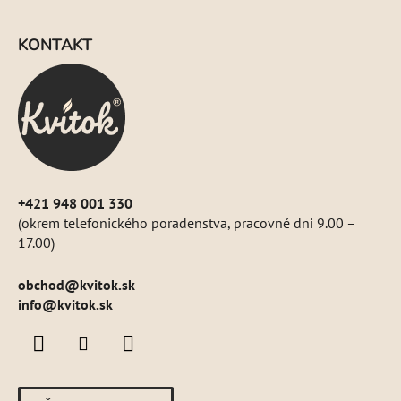
Z
á
KONTAKT
p
ä
t
i
e
+421 948 001 330
(okrem telefonického poradenstva, pracovné dni 9.00 –
17.00)
obchod
@
kvitok.sk
info@kvitok.sk