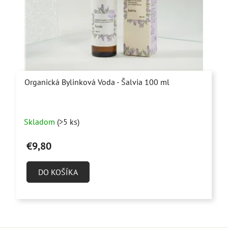
Organická Bylinková Voda - Šalvia 100 ml
Priemerné
Skladom
(>5 ks)
hodnotenie
produktu
€9,80
je
4,9
DO KOŠÍKA
z
5
hviezdičiek.