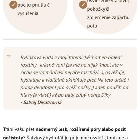
osvieženie vlasovej
✓
pocitu pnutia či
✓
pokožky či
vysušenia
zmiernenie zápachu
potu
⭐
Bylinková voda z mojí totemické "nomen omen"
rostliny - krásně voní (za mě ne nijak "moc", ale v
čichu se vnímání asi nejvíce rozchází...), osvěžuje,
hydratuje a viditelně uklidňuje pleť. Na léto určitě i
prima deodorant pro svěží nožky ;) aneb použití od
hlavy (a vlasů) až po paty, zuby-nehty. Díky
- Šalvěj Divotvorná
Trápi vašu pleť
nadmerný lesk, rozšírené póry alebo pocit
nečistoty
? Šalviový hydrolát ju príjemne osvieži, tonizuje a