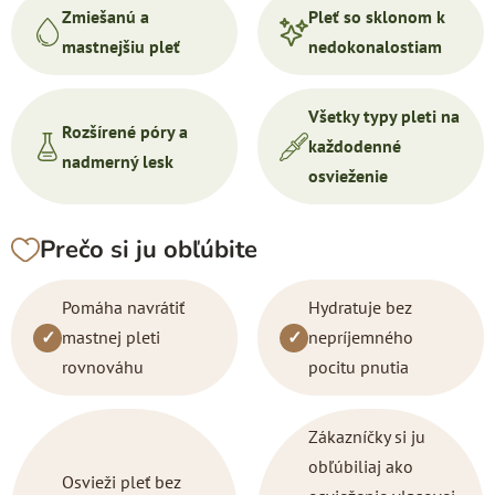
Zmiešanú a
Pleť so sklonom k
mastnejšiu pleť
nedokonalostiam
Všetky typy pleti na
Rozšírené póry a
každodenné
nadmerný lesk
osvieženie
Prečo si ju obľúbite
Pomáha navrátiť
Hydratuje bez
✓
mastnej pleti
✓
nepríjemného
rovnováhu
pocitu pnutia
Zákazníčky si ju
obľúbili
aj ako
Osvieži pleť bez