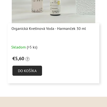
Organická Kvetinová Voda - Harmanček 30 ml
Priemerné
Skladom
(>5 ks)
hodnotenie
produktu
€5,60
?
je
4,9
DO KOŠÍKA
z
5
hviezdičiek.
Z
á