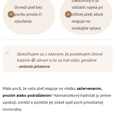
Zákazníčky si ju
Osvieži pleť bez
obľúbili najmä pri
✓
pocitu pnutia či
✓
citlivej pleti, ktorá
vysušenia
reaguje na
vonkajšie vplyvy
⭐
Stotožňujem sa s názorom, že potrebujem litrové
balenie 😄 dávam si to na tvár stále, geniálne.
- antonia juhasova
Máte pocit, že vaša pleť reaguje na všetko
začervenaním,
pnutím alebo podráždením
? Harmančekový hydrolát ju jemne
upokojí, osvieži a pomôže jej získať späť pocit prirodzenej
rovnováhy.