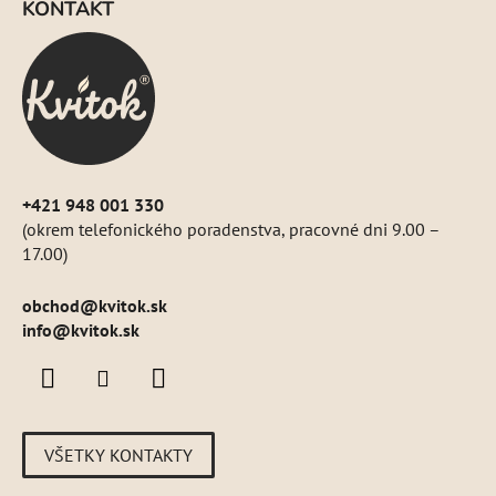
KONTAKT
p
ä
t
i
e
+421 948 001 330
(okrem telefonického poradenstva, pracovné dni 9.00 –
17.00)
obchod
@
kvitok.sk
info@kvitok.sk
VŠETKY KONTAKTY