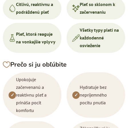
Citlivú, reaktívnu a
Pleť so sklonom k
podráždenú pleť
začervenaniu
Všetky typy pleti na
Pleť, ktorá reaguje
každodenné
na vonkajšie vplyvy
osvieženie
Prečo si ju obľúbite
Upokojuje
začervenanú a
Hydratuje bez
✓
reaktívnu pleť a
✓
nepríjemného
prináša pocit
pocitu pnutia
komfortu