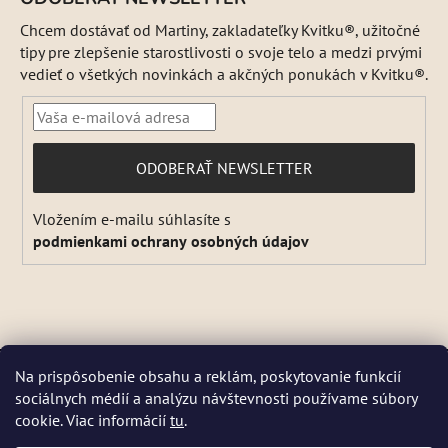
Chcem dostávať od Martiny, zakladateľky Kvitku®, užitočné
tipy pre zlepšenie starostlivosti o svoje telo a medzi prvými
vedieť o všetkých novinkách a akčných ponukách v Kvitku®.
PRIHLÁSIŤ
ODOBERAŤ NEWSLETTER
SA
Vložením e-mailu súhlasíte s
podmienkami ochrany osobných údajov
Vytvoril Shoptet
Na prispôsobenie obsahu a reklám, poskytovanie funkcií
Copyright 2026
Kvitok
. Všetky práva vyhradené.
Upraviť
sociálnych médií a analýzu návštevnosti používame súbory
DŇA 5 a 6 AUGUSTA NEBUDEME ODOSIELAŤ ŽIADNE ZÁSIELKY. ☀️
nastavenie cookies
cookie. Viac informácií
tu
.
Letná prevádzka: Počas horúcich dní chránime kvalitu našich výrobkov,
preto sa môže dodanie mierne predĺžiť. V piatky zásielky neodosielame.