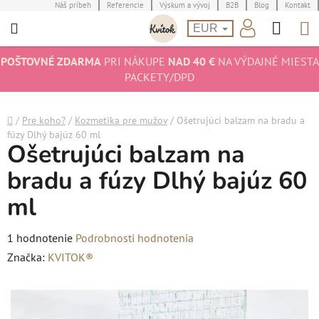
Prejsť
Náš príbeh
Referencie
Výskum a vývoj
B2B
Blog
Kontakt
Hľad
N
na
EUR
obsah
K
POŠTOVNÉ ZDARMA
PRI NÁKUPE
NAD 40 €
NA VÝDAJNÉ MIESTA
PACKETY/DPD
Domov
/
Pre koho?
/
Kozmetika pre mužov
/
Ošetrujúci balzam na bradu a
fúzy Dlhý bajúz 60 ml
Ošetrujúci balzam na
bradu a fúzy Dlhý bajúz 60
ml
Priemerné
1 hodnotenie
Podrobnosti hodnotenia
hodnotenie
Značka:
KVITOK®
produktu
je
5,0