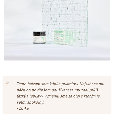
z
5
hviezdičiek.
⭐
Tento balzam som kúpila priateľovi. Najskôr sa mu
páčil no po dlhšom používaní sa mu zdal príliš
ťažký a lepkavý. Vymenili sme za olej s ktorým je
veľmi spokojný.
- Janka