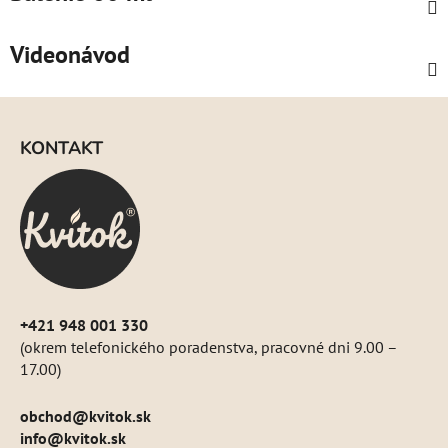
Videonávod
Z
á
KONTAKT
p
ä
t
i
e
+421 948 001 330
(okrem telefonického poradenstva, pracovné dni 9.00 –
17.00)
obchod
@
kvitok.sk
info@kvitok.sk