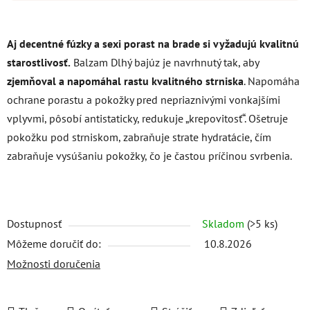
Aj decentné fúzky a sexi porast na brade si vyžadujú kvalitnú
starostlivosť.
Balzam Dlhý bajúz je navrhnutý tak, aby
zjemňoval a napomáhal rastu kvalitného strniska
.
Napomáha
ochrane porastu a pokožky pred nepriaznivými vonkajšími
vplyvmi,
pôsobí antistaticky, redukuje „krepovitosť“.
Ošetruje
pokožku pod strniskom, zabraňuje strate hydratácie, čím
zabraňuje vysúšaniu pokožky, čo je častou príčinou svrbenia.
Dostupnosť
Skladom
(>5 ks)
Môžeme doručiť do:
10.8.2026
Možnosti doručenia