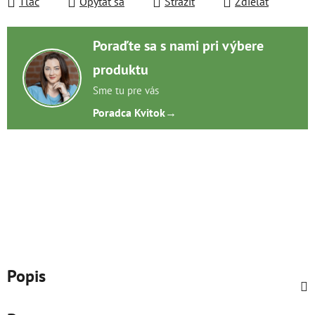
Tlač
Opýtať sa
Strážiť
Zdieľať
Poraďte sa s nami pri výbere
produktu
Sme tu pre vás
Poradca Kvitok
→
Popis