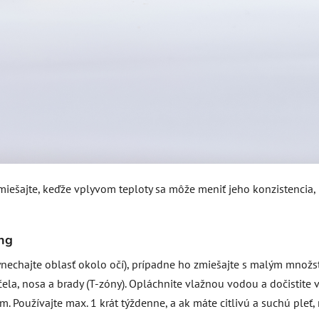
ešajte, keďže vplyvom teploty sa môže meniť jeho konzistencia, p
ng
ynechajte oblasť okolo očí), prípadne ho zmiešajte s malým množst
 čela, nosa a brady (T-zóny). Opláchnite vlažnou vodou a dočisti
 Používajte max. 1 krát týždenne, a ak máte citlivú a suchú pleť, 