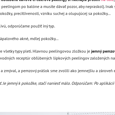
te peelingom po balóne a musíte dávať pozor, aby nepraskol). Inak
kožky, precitlivenosti, vzniku suchej a olupujúcej sa pokožky…
tlivú, odporúčame použiť iný typ.
nezápalového akné, mdlej pokožky…
re všetky typy pleti. Hlavnou peelingovou zložkou je
jemný pemzov
ôvodných receptúr obľúbených šípkových peelingov založených na
al a zmýval, a pemzový prášok sme zvolili ako jemnejšiu a zároveň
ť. Je jemný k pokožke, stačí naniesť málo. Odporúčam: Po aplikáci