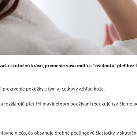
vašu skutočnú krásu, premenia vašu mdlú a “zvädnutú” pleť bez ži
 prekrvenie pokožky a tým aj celkový vzhľad kože.
a rozžiarujú pleť. Pri pravidelnom používaní redukujú tzv. čierne 
lavne niečo, čo obsahuje drobné peelingové čiastočky, v skutočnost