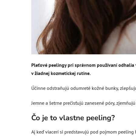
Pleťové peelingy pri správnom používaní odhalia 
v žiadnej kozmetickej rutine.
Účinne odstraňujú odumreté kožné bunky, zlepšujú
Jemne a šetrne prečisťujú zanesené póry, zjemňujú 
Čo je to vlastne peeling?
Aj keď viacerí si predstavujú pod pojmom peeling h