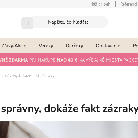
Náš príbeh
Referenci
Zľavy/Akcie
Vzorky
Darčeky
Opaľovanie
P
VNÉ ZDARMA
PRI NÁKUPE
NAD 40 €
NA VÝDAJNÉ MIESTA PACKE
 správny, dokáže fakt zázraky!
 správny, dokáže fakt zázraky