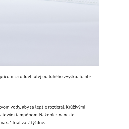
ričom sa oddelí olej od tuhého zvyšku. To ale
vom vody, aby sa lepšie roztieral. Krúživými
te vatovým tampónom. Nakoniec naneste
max. 1 krát za 2 týždne.