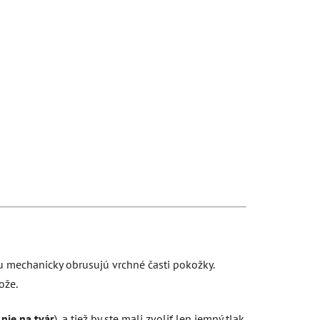
u mechanicky obrusujú vrchné časti pokožky.
ože.
, nie na tvár
), a tiež by ste mali zvoliť len jemný tlak