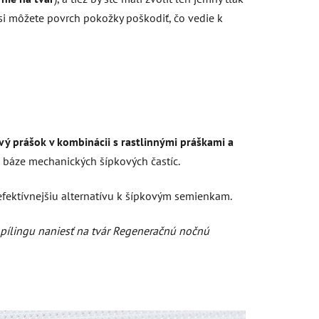
 si môžete povrch pokožky poškodiť, čo vedie k
ý prášok v kombinácii s rastlinnými práškami a
 báze mechanických šípkových častíc.
 efektívnejšiu alternatívu k šípkovým semienkam.
i pílingu naniesť na tvár Regeneračnú nočnú