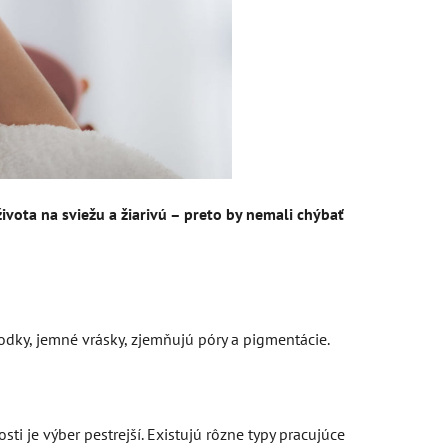
vota na sviežu a žiarivú – preto by nemali chýbať
bodky, jemné vrásky, zjemňujú póry a pigmentácie.
i je výber pestrejší. Existujú rôzne typy pracujúce