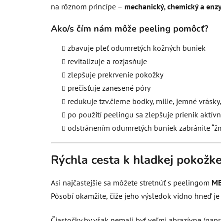
na rôznom princípe –
mechanický, chemický a enz
Ako/s čím nám môže peeling pomôcť?
zbavuje pleť odumretých kožných buniek
revitalizuje a rozjasňuje
zlepšuje prekrvenie pokožky
prečisťuje zanesené póry
redukuje tzv.čierne bodky, mílie, jemné vrásk
po použití peelingu sa zlepšuje prienik aktív
odstránením odumretých buniek zabránite “ž
Rýchla cesta k hladkej pokožk
Asi najčastejšie sa môžete stretnúť s peelingom
M
Pôsobí okamžite, čiže jeho výsledok vidno hneď je 
Čiastočky by však nemali byť veľmi abrazívne (napr.