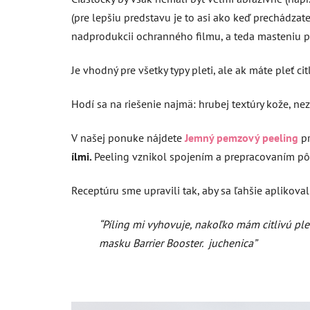
(pre lepšiu predstavu je to asi ako keď prechádza
nadprodukcii ochranného filmu, a teda masteniu po
Je vhodný pre všetky typy pleti, ale ak máte pleť ci
Hodí sa na riešenie najmä: hrubej textúry kože, 
V našej ponuke nájdete
Jemný pemzový peeling
p
ílmi.
Peeling vznikol spojením a prepracovaním p
Receptúru sme upravili tak, aby sa ľahšie aplikov
“
Píling mi vyhovuje, nakoľko mám citlivú ple
masku Barrier Booster.
juchenica
”