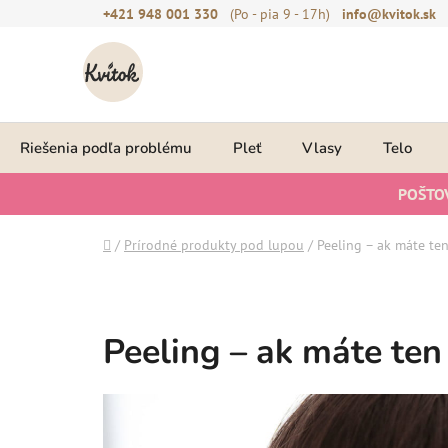
Prejsť
+421 948 001 330
(Po - pia 9 - 17h)
info@kvitok.sk
na
obsah
Riešenia podľa problému
Pleť
Vlasy
Telo
POŠTO
Domov
/
Prírodné produkty pod lupou
/
Peeling – ak máte ten
Peeling – ak máte ten