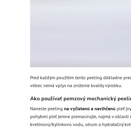
Pred každým použitím tento peeling dôkladne premi
vôbec nemá vplyv na zníženie kvality výrobku.
Ako používať pemzový mechanický peeli
Naneste peeling
na vyčistenú a navlhčenú
pleť (v
pohybmi pleť jemne premasírujte, najmä v oblasti
kvetinovú/bylinkovú vodu, sérum a hydratačný krém.