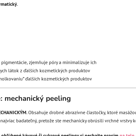
ymatický
.
y, pigmentácie, zjemňuje póry a minimalizuje ich
nych látok z ďalších kozmetických produktov
molkovaniu” ďalších kozmetických produktov
e: mechanický peeling
ECHANICKÝM
. Obsahuje drobné abrazívne čiastočky, ktoré masážo
najviac badateľný, pretože ste mechanicky obrúsili vrchné vrstvy k
obľúbené kávové či cukrové peelingy si nechajte prosím
na telo