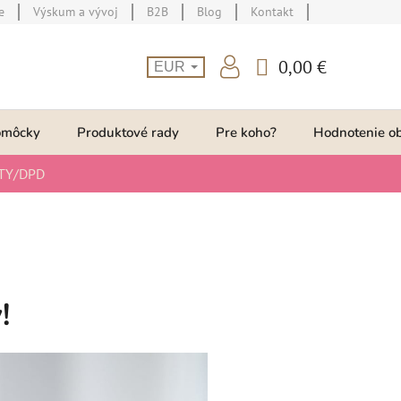
e
Výskum a vývoj
B2B
Blog
Kontakt
0,00 €
EUR
NÁKUPNÝ
KOŠÍK
omôcky
Produktové rady
Pre koho?
Hodnotenie o
TY/DPD
!