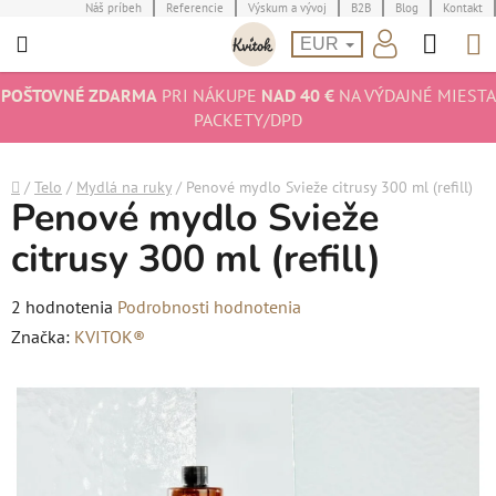
Prejsť
Náš príbeh
Referencie
Výskum a vývoj
B2B
Blog
Kontakt
Hľad
N
na
EUR
obsah
K
POŠTOVNÉ ZDARMA
PRI NÁKUPE
NAD 40 €
NA VÝDAJNÉ MIESTA
PACKETY/DPD
Domov
/
Telo
/
Mydlá na ruky
/
Penové mydlo Svieže citrusy 300 ml (refill)
Penové mydlo Svieže
citrusy 300 ml (refill)
Priemerné
2 hodnotenia
Podrobnosti hodnotenia
hodnotenie
Značka:
KVITOK®
produktu
je
5,0
z
5