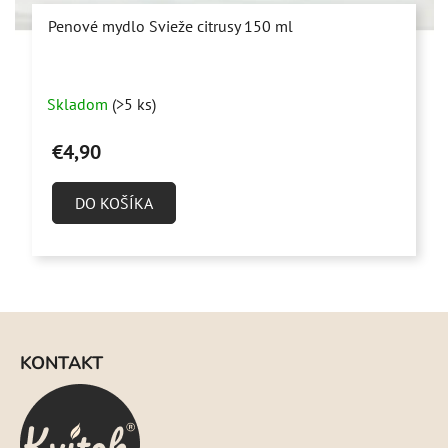
Penové mydlo Svieže citrusy 150 ml
Priemerné
Skladom
(>5 ks)
hodnotenie
produktu
€4,90
je
5,0
DO KOŠÍKA
z
5
hviezdičiek.
Z
á
KONTAKT
p
ä
t