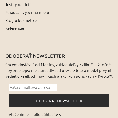
Test typu pleti
Poradca - výber na mieru
Blog o kozmetike
Referencie
ODOBERAŤ NEWSLETTER
Chcem dostávať od Martiny, zakladateľky Kvitku®, užitočné
tipy pre zlepšenie starostlivosti o svoje telo a medzi prvými
vedieť o všetkých novinkách a akčných ponukách v Kvitku®.
PRIHLÁSIŤ
ODOBERAŤ NEWSLETTER
SA
Vložením e-mailu súhlasíte s