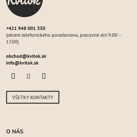
i
e
+421 948 001 330
(okrem telefonického poradenstva, pracovné dni 9.00 –
17.00)
obchod
@
kvitok.sk
info@kvitok.sk
VŠETKY KONTAKTY
O NÁS