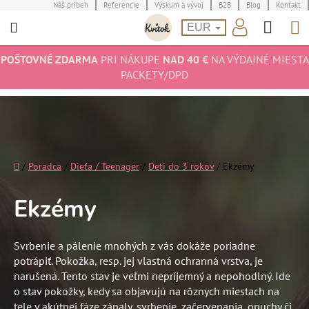
Prejsť
Náš príbeh
Referencie
Výskum a vývoj
B2B
Blog
Kontakt
Hľad
N
na
EUR
obsah
K
POŠTOVNÉ ZDARMA
PRI NÁKUPE
NAD 40 €
NA VÝDAJNÉ MIESTA
PACKETY/DPD
Domov
/
Poradca
/
Dieťa / Teenager
/
Deti do 3 rokov
/
Ekzémy
Ekzémy
Svrbenie a pálenie mnohých z vás dokáže poriadne
potrápiť. Pokožka, resp. jej vlastná ochranná vrstva, je
narušená. Tento stav je veľmi nepríjemný a nepohodlný. Ide
o stav pokožky, kedy sa objavujú na rôznych miestach na
tele v akútnej fáze zápaly, svrbenie, začervenania, opuchy či