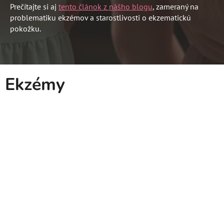
Prečítajte si aj
tento článok z nášho blogu
, zameraný na
problematiku ekzémov a starostlivosti o ekzematickú
pokožku.
Ekzémy