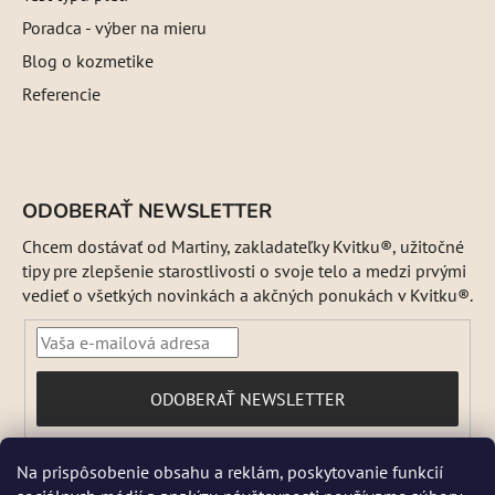
Poradca - výber na mieru
Blog o kozmetike
Referencie
ODOBERAŤ NEWSLETTER
Chcem dostávať od Martiny, zakladateľky Kvitku®, užitočné
tipy pre zlepšenie starostlivosti o svoje telo a medzi prvými
vedieť o všetkých novinkách a akčných ponukách v Kvitku®.
PRIHLÁSIŤ
ODOBERAŤ NEWSLETTER
SA
Vložením e-mailu súhlasíte s
Na prispôsobenie obsahu a reklám, poskytovanie funkcií
podmienkami ochrany osobných údajov