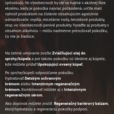
spôsobujú. Vo všeobecnosti by ste sa najmä v akútnej fáze
ekzému, kedy je pokožka najviac poškodená, určite mali
vyhnúť produktom na čistenie obsahujúcim agresívne
odmasťovače: mydlá, micelárne vody, tenzidové produkty,
resp. vo všeobecnosti penivé produkty. Vyraďte aj produkty s
obsahom alkoholu – môžu nadmerne presušovať pokožku,
čo nie je žiadúce.
Na šetrné umývanie zvoľte
Zvláčňujúci olej do
sprchy/kúpeľa
a pre takúto pokožku sú ideálne aj kúpele,
kde môžete pridať
Upokojujúci ovsený kúpeľ
.
Po sprche/kúpeli odporúčame pokožku
hydratovať
Detským ochranným
krémom
alebo
Intenzívnym regeneračným
krémom.
Kombinovať môžete aj s
Intenzívnym
regeneračným sérom.
Ako doplnok môžete zvoliť
Regeneračný bariérový balzam
,
ktorý hydratáciu a regeneráciu pokožky podporí.