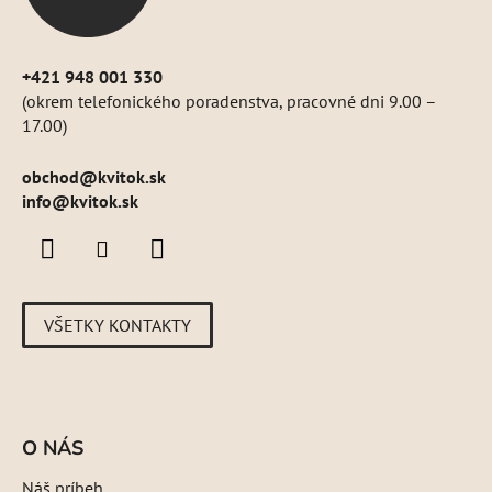
e
+421 948 001 330
(okrem telefonického poradenstva, pracovné dni 9.00 –
17.00)
obchod
@
kvitok.sk
info@kvitok.sk
VŠETKY KONTAKTY
O NÁS
Náš príbeh