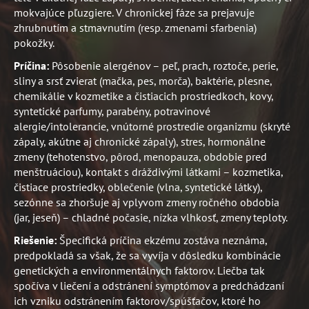
mokvajúce pľuzgiere. V chronickej fáze sa prejavuje
zhrubnutím a stmavnutím (resp. zmenami sfarbenia)
pokožky.
Príčina:
Pôsobenie alergénov – peľ, prach, roztoče, perie,
sliny a srsť zvierat (mačka, pes, morča), baktérie, plesne,
chemikálie v kozmetike a čistiacich prostriedkoch, kovy,
syntetické parfumy, parabény, potravinové
alergie/intolerancie, vnútorné prostredie organizmu (skryté
zápaly, akútne aj chronické zápaly), stres, hormonálne
zmeny (tehotenstvo, pôrod, menopauza, obdobie pred
menštruáciou), kontakt s dráždivými látkami – kozmetika,
čistiace prostriedky, oblečenie (vlna, syntetické látky),
sezónne sa zhoršuje aj vplyvom zmeny ročného obdobia
(jar, jeseň) – chladné počasie, nízka vlhkosť, zmeny teploty.
Riešenie:
Špecifická príčina ekzému zostáva neznáma,
predpokladá sa však, že sa vyvíja v dôsledku kombinácie
genetických a environmentálnych faktorov. Liečba tak
spočíva v liečení a odstránení symptómov a predchádzaní
ich vzniku odstránením faktorov/spúšťačov, ktoré ho