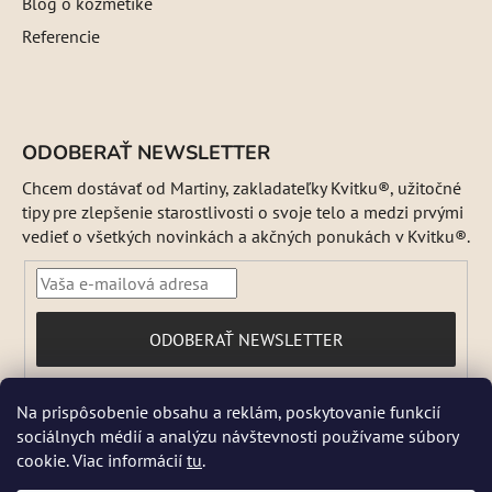
Blog o kozmetike
Referencie
ODOBERAŤ NEWSLETTER
Chcem dostávať od Martiny, zakladateľky Kvitku®, užitočné
tipy pre zlepšenie starostlivosti o svoje telo a medzi prvými
vedieť o všetkých novinkách a akčných ponukách v Kvitku®.
PRIHLÁSIŤ
ODOBERAŤ NEWSLETTER
SA
Vložením e-mailu súhlasíte s
Na prispôsobenie obsahu a reklám, poskytovanie funkcií
podmienkami ochrany osobných údajov
sociálnych médií a analýzu návštevnosti používame súbory
DŇA 5 a 6 AUGUSTA NEBUDEME ODOSIELAŤ ŽIADNE ZÁSIELKY. ☀️
cookie. Viac informácií
tu
.
Letná prevádzka: Počas horúcich dní chránime kvalitu našich výrobkov,
preto sa môže dodanie mierne predĺžiť. V piatky zásielky neodosielame.