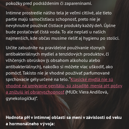
pokožky pred podráždením či zapareninami.
Intímne prostredie nášho tela je veľmi citlivé, ale tieto
partie majú samočistiacu schopnosť, preto nie je
nevyhnutné používať čistiace produkty každý deň. Úplne
bude postačovať čistá voda. To ale neplatí u našich
najmenších, kde občas musíme riešiť aj hygienu po stolici.
Určite zabudnite na pravidelné používanie rôznych
antibakteriálnych mydiel a tenzidových produktov, či
vlhčených obrúskov (s obsahom alkoholu alebo
antibakteriálnych), nakoľko si môžete viac uškodiť, ako
pomôcť. Takisto nie je vhodné používať parfumované
sprchovacie gély určené na telo. “
Klasické mydlá nie sú
vhodné na umývanie genitálu, sú zásadité, menia pH pošvy
a znižujú jej obranyschopnosť
(MUDr. Viera Andiľová,
gynekologička)”.
Hodnota pH v intímnej oblasti sa mení v závislosti od veku
a hormonálneho vývoja: