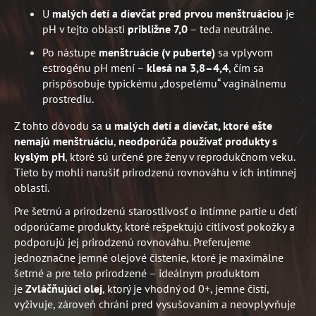
U
malých detí a dievčat pred prvou menštruáciou
je
pH v tejto oblasti
približne 7,0
– teda neutrálne.
Po nástupe
menštruácie (v puberte)
sa vplyvom
estrogénu pH mení –
klesá na 3,8–4,4
, čím sa
prispôsobuje typickému „dospelému“ vaginálnemu
prostrediu.
Z tohto dôvodu sa
u malých detí a dievčat, ktoré ešte
nemajú menštruáciu
,
neodporúča používať produkty s
kyslým pH
, ktoré sú určené pre ženy v reprodukčnom veku.
Tieto by mohli narušiť prirodzenú rovnováhu v ich intímnej
oblasti.
Pre šetrnú a prirodzenú starostlivosť o intímne partie u detí
odporúčame produkty, ktoré rešpektujú citlivosť pokožky a
podporujú jej prirodzenú rovnováhu. Preferujeme
jednoznačne jemné olejové čistenie, ktoré je maximálne
šetrné a pre telo prirodzené – ideálnym produktom
je
Zvláčňujúci olej
, ktorý je vhodný od 0+, jemne čistí,
vyživuje, zároveň chráni pred vysušovaním a neovplyvňuje