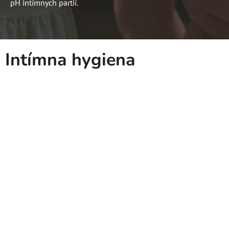
pH intímnych partií.
Intímna hygiena