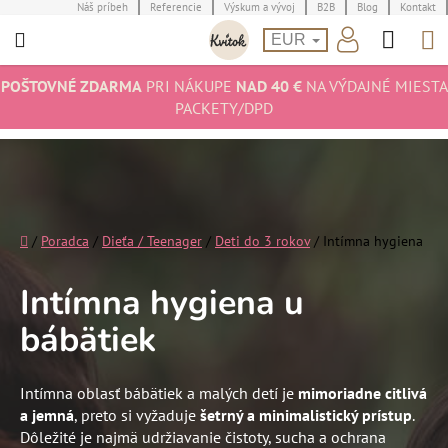
Prejsť
Náš príbeh
Referencie
Výskum a vývoj
B2B
Blog
Kontakt
Hľad
N
na
EUR
obsah
K
POŠTOVNÉ ZDARMA
PRI NÁKUPE
NAD 40 €
NA VÝDAJNÉ MIESTA
PACKETY/DPD
Domov
/
Poradca
/
Dieťa / Teenager
/
Deti do 3 rokov
/
Intímna hygiena
Intímna hygiena u
bábätiek
Intímna oblasť bábätiek a malých detí je
mimoriadne citlivá
a jemná
, preto si vyžaduje
šetrný a minimalistický prístup
.
Dôležité je najmä udržiavanie čistoty, sucha a ochrana