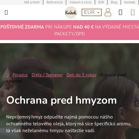
Prejsť
Náš príbeh
Referencie
Výskum a vývoj
B2B
Blog
Kontakt
Hľad
N
na
EUR
obsah
K
POŠTOVNÉ ZDARMA
PRI NÁKUPE
NAD 40 €
NA VÝDAJNÉ MIESTA
PACKETY/DPD
Domov
/
Poradca
/
Dieťa / Teenager
/
Deti do 3 rokov
/
Ochrana pred
hmyzom
Ochrana pred hmyzom
Nepríjemný hmyz odpudíte najmä pomocou nášho
ochranného telového oleja, ktorý má síce špecifickú arómu,
tá však neželanému hmyzu našťastie vadí.