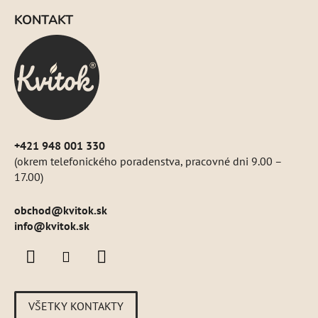
á
KONTAKT
p
ä
t
i
e
+421 948 001 330
(okrem telefonického poradenstva, pracovné dni 9.00 –
17.00)
obchod
@
kvitok.sk
info@kvitok.sk
VŠETKY KONTAKTY