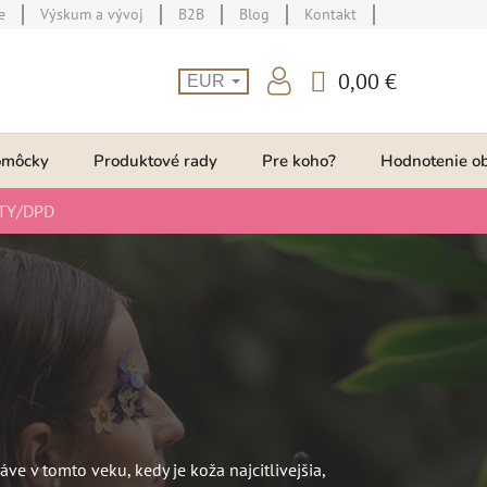
e
Výskum a vývoj
B2B
Blog
Kontakt
0,00 €
EUR
NÁKUPNÝ
KOŠÍK
omôcky
Produktové rady
Pre koho?
Hodnotenie o
TY/DPD
e v tomto veku, kedy je koža najcitlivejšia,