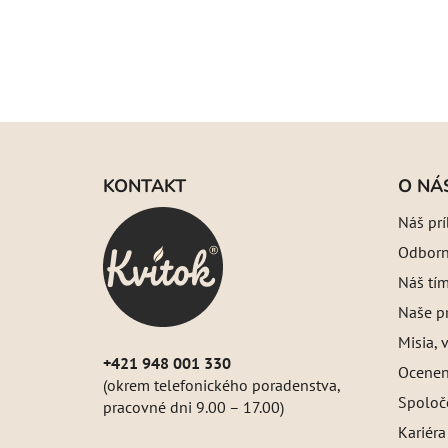
Z
á
KONTAKT
O NÁ
p
Náš pr
ä
Odborný
t
i
Náš tí
e
Naše pr
Misia, v
+421 948 001 330
Oceneni
(okrem telefonického poradenstva,
Spoloč
pracovné dni 9.00 – 17.00)
Kariéra