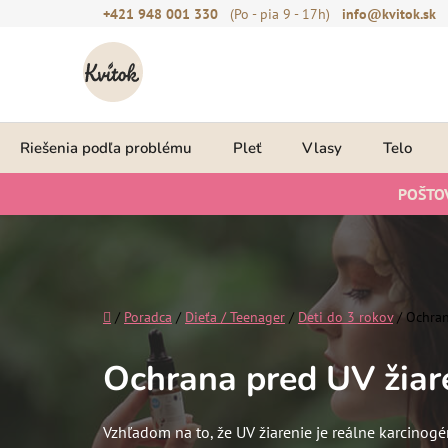
Prejsť
+421 948 001 330
(Po - pia 9 - 17h)
info@kvitok.sk
na
obsah
Riešenia podľa problému
Pleť
Vlasy
Telo
POŠTO
Domov
/
Poradca
/
Dieťa / Teenager
/
Deti do 3 rokov
/
Ochran
Ochrana pred UV žia
Vzhľadom na to, že UV žiarenie je reálne karcinog