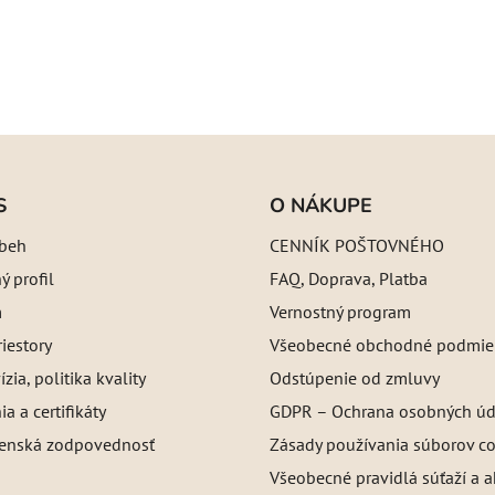
S
O NÁKUPE
íbeh
CENNÍK POŠTOVNÉHO
 profil
FAQ, Doprava, Platba
m
Vernostný program
iestory
Všeobecné obchodné podmie
ízia, politika kvality
Odstúpenie od zmluvy
a a certifikáty
GDPR – Ochrana osobných úd
enská zodpovednosť
Zásady používania súborov c
Všeobecné pravidlá súťaží a a