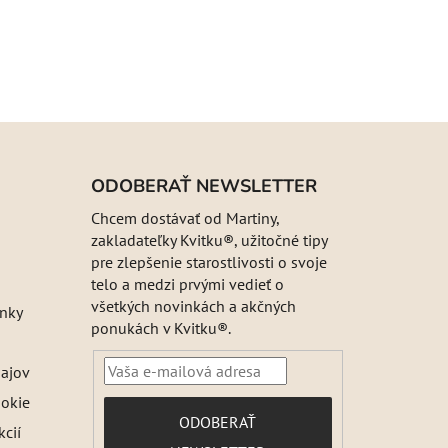
ODOBERAŤ NEWSLETTER
Chcem dostávať od Martiny,
zakladateľky Kvitku®, užitočné tipy
pre zlepšenie starostlivosti o svoje
telo a medzi prvými vedieť o
všetkých novinkách a akčných
nky
ponukách v Kvitku®.
ajov
ookie
PRIHLÁSIŤ
ODOBERAŤ
kcií