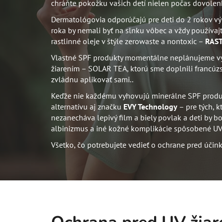
chráňte pokožku vašich detí nielen počas dovolenk
Dermatológovia odporúčajú pre deti do 2 rokov výlu
roka by nemali byť na slnku vôbec a vždy používajt
rastlinné oleje v štýle zerowaste a nontoxic –
RAST
Vlastné SPF produkty momentálne neplánujeme vy
žiarením – SOLAR TEA,
ktorú sme doplnili francú
zvládnu aplikovať sami.
.
Keďže nie každému vyhovujú minerálne SPF produkty
alternatívu aj značku
EVY Technology
– pre tých, 
nezanecháva lepivý film a biely povlak a deti by b
albinizmus a iné kožné komplikácie spôsobené UV
Všetko, čo potrebujete vedieť o ochrane pred účinka