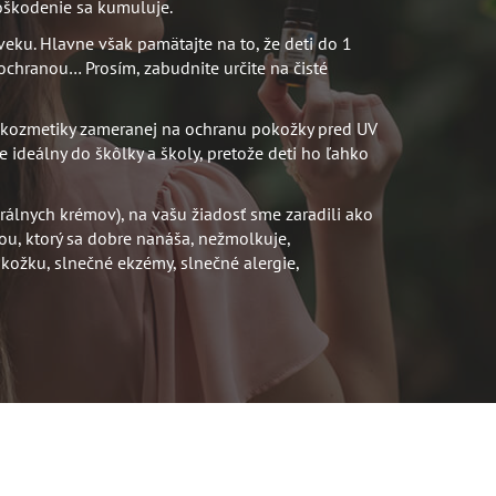
poškodenie sa kumuluje.
veku. Hlavne však pamätajte na to, že deti do 1
 ochranou… Prosím, zabudnite určite na čisté
 kozmetiky zameranej na ochranu pokožky pred UV
ideálny do škôlky a školy, pretože deti ho ľahko
rálnych krémov), na vašu žiadosť sme zaradili ako
ou, ktorý sa dobre nanáša, nežmolkuje,
okožku, slnečné ekzémy, slnečné alergie,