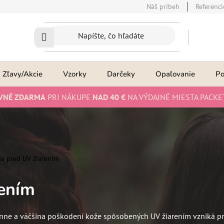
Náš príbeh
Referenci
Zľavy/Akcie
Vzorky
Darčeky
Opaľovanie
P
VNÉ ZDARMA
PRI NÁKUPE
NAD 40 €
NA VÝDAJNÉ MIESTA PACKE
a pred UV žiarením
rením
énne a väčšina poškodení kože spôsobených UV žiarením vzniká práv