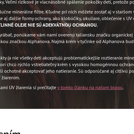
y. Veľmi rizikové je viacnásobné spálenie pokožky detí, pretože 
čne minerálne filtre. Kľudne pri nich môžete zostať aj v staršom 
e aj ďalšie formy ochrany, ako klobúčiky, okuliare, oblečenie s UV
LINNÉ OLEJE NIE SÚ ADEKVÁTNOU OCHRANOU.
rábať, ponúkame vám nami overenú taliansku značku organickej
zskou značkou Alphanova.
Najmä krém v tyčinke od Alphanova bude 
 (a nie všetky deti akceptujú problematickejšie roztieranie mine
ktorí chcú rýchlo vstrebateľný krém s vysokou homogénnou ochran
oli ochotné akceptovať jeho natieranie. Sú odporúčané aj citlivú p
 žiarením.
mi UV žiarenia si prečítajte
v tomto článku na našom blogu
.