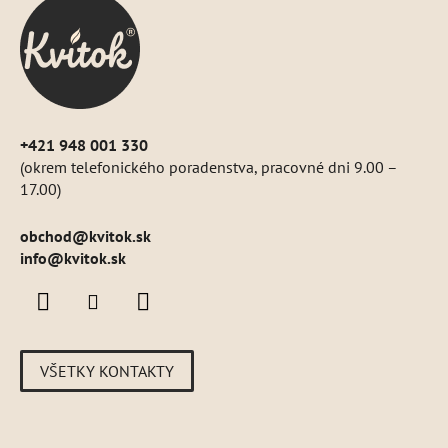
ä
t
i
e
+421 948 001 330
(okrem telefonického poradenstva, pracovné dni 9.00 –
17.00)
obchod
@
kvitok.sk
info@kvitok.sk
VŠETKY KONTAKTY