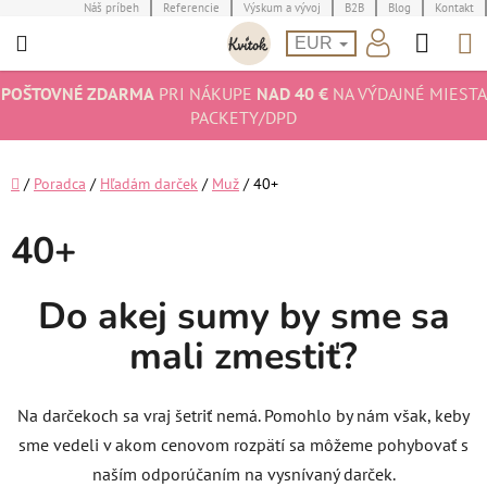
Prejsť
Náš príbeh
Referencie
Výskum a vývoj
B2B
Blog
Kontakt
Hľad
N
na
EUR
obsah
K
POŠTOVNÉ ZDARMA
PRI NÁKUPE
NAD 40 €
NA VÝDAJNÉ MIESTA
PACKETY/DPD
Domov
/
Poradca
/
Hľadám darček
/
Muž
/
40+
40+
Do akej sumy by sme sa
mali zmestiť?
Na darčekoch sa vraj šetriť nemá. Pomohlo by nám však, keby
sme vedeli v akom cenovom rozpätí sa môžeme pohybovať s
naším odporúčaním na vysnívaný darček.