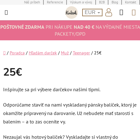
Prejsť
Náš príbeh
Referencie
Výskum a vývoj
B2B
Blog
Kontakt
Hľad
N
na
EUR
obsah
K
POŠTOVNÉ ZDARMA
PRI NÁKUPE
NAD 40 €
NA VÝDAJNÉ MIESTA
PACKETY/DPD
Domov
/
Poradca
/
Hľadám darček
/
Muž
/
Teenager
/
25€
25€
Inšpirujte sa pri výbere darčekov našimi tipmi.
Odporúčame staviť na nami vyskladaný pánsky balíček, ktorý je
okamžite pripravený na darovanie. Už nebudete mať starosti s
balením – a to zas oceníte vy.
Nezaujal vás hotový balíček? Vyskladajte si vlastný do