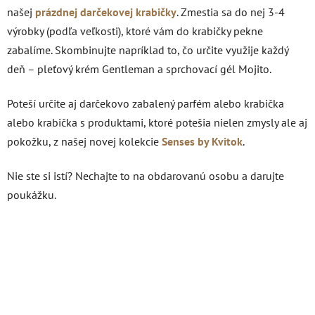
našej
prázdnej darčekovej krabičky
. Zmestia sa do nej 3-4
výrobky (podľa veľkosti), ktoré vám do krabičky pekne
zabalíme. Skombinujte napríklad to, čo určite využije každý
deň – pleťový krém Gentleman a sprchovací gél Mojito.
Poteší určite aj darčekovo zabalený parfém alebo krabička
alebo krabička s produktami, ktoré potešia nielen zmysly ale aj
pokožku, z našej novej kolekcie
Senses by Kvitok
.
Nie ste si istí? Nechajte to na obdarovanú osobu a darujte
poukážku.