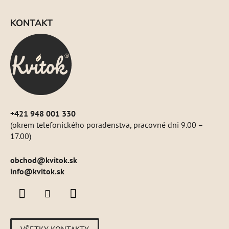
Z
á
KONTAKT
p
ä
t
i
e
+421 948 001 330
(okrem telefonického poradenstva, pracovné dni 9.00 –
17.00)
obchod
@
kvitok.sk
info@kvitok.sk
VŠETKY KONTAKTY