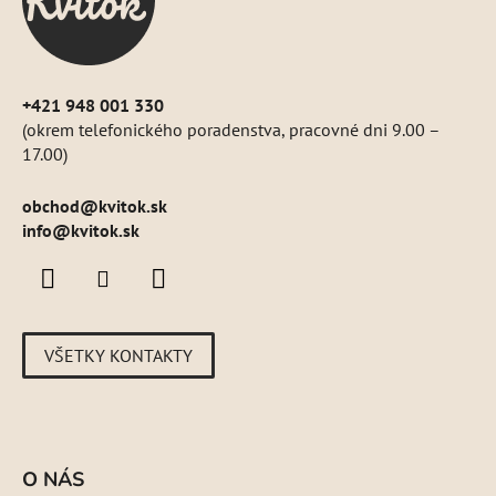
i
e
+421 948 001 330
(okrem telefonického poradenstva, pracovné dni 9.00 –
17.00)
obchod
@
kvitok.sk
info@kvitok.sk
VŠETKY KONTAKTY
O NÁS