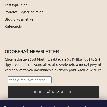
Test typu pleti
Poradca - výber na mieru
Blog o kozmetike
Referencie
ODOBERAŤ NEWSLETTER
Chcem dostávať od Martiny, zakladateľky Kvitku®, užitočné
tipy pre zlepšenie starostlivosti o svoje telo a medzi prvými
vedieť o všetkých novinkách a akčných ponukách v Kvitku®.
PRIHLÁSIŤ
ODOBERAŤ NEWSLETTER
SA
Vložením e-mailu súhlasíte s