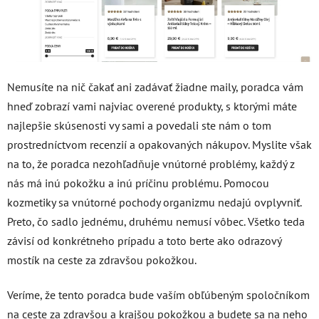
Nemusíte na nič čakať ani zadávať žiadne maily, poradca vám
hneď zobrazí vami najviac overené produkty, s ktorými máte
najlepšie skúsenosti vy sami a povedali ste nám o tom
prostredníctvom recenzií a opakovaných nákupov. Myslite však
na to, že poradca nezohľadňuje vnútorné problémy, každý z
nás má inú pokožku a inú príčinu problému. Pomocou
kozmetiky sa vnútorné pochody organizmu nedajú ovplyvniť.
Preto, čo sadlo jednému, druhému nemusí vôbec. Všetko teda
závisí od konkrétneho prípadu a toto berte ako odrazový
mostík na ceste za zdravšou pokožkou.
Veríme, že tento poradca bude vaším obľúbeným spoločníkom
na ceste za zdravšou a krajšou pokožkou a budete sa na neho