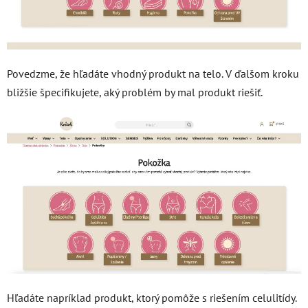
Povedzme, že hľadáte vhodný produkt na telo. V ďalšom kroku
bližšie špecifikujete, aký problém by mal produkt riešiť.
Hľadáte napríklad produkt, ktorý pomôže s riešením celulitídy.