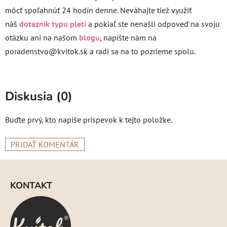
môcť spoľahnúť 24 hodín denne. Neváhajte tiež využiť
náš
dotazník typu pleti
a pokiaľ ste nenašli odpoveď na svoju
otázku ani na našom
blogu
, napíšte nám na
poradenstvo@kvitok.sk a radi sa na to pozrieme spolu.
Diskusia (0)
Buďte prvý, kto napíše príspevok k tejto položke.
PRIDAŤ KOMENTÁR
Z
á
KONTAKT
p
ä
t