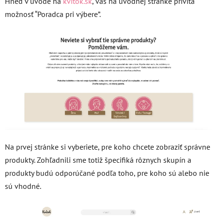
Hneď v úvode na
kvitok.sk
, vás na úvodnej stránke privíta
možnosť “Poradca pri výbere”.
Na prvej stránke si vyberiete, pre koho chcete zobraziť správne
produkty. Zohľadnili sme totiž špecifiká rôznych skupín a
produkty budú odporúčané podľa toho, pre koho sú alebo nie
sú vhodné.